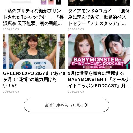
「私のプリティな顔がプリン
ダイアモンド✡ユカイ、「夏休
トされたTシャツです！」『長
みに読んでみて」世界的ベス
浜広奈 天下無双』初の番組グ
トセラー『アナスタシア』を
ッズ発売
紹介
2026.08.05
2026.08.05
GREEN×EXPO 2027まであと8
9月は世界を舞台に活躍する
ヶ月！“花博”の魅力届けた
BABYMONSTER！『オールナ
い！#2
イトニッポンPODCAST』月替
わりパーソナリティ
2026.08.05
2026.08.05
新着記事をもっと見る