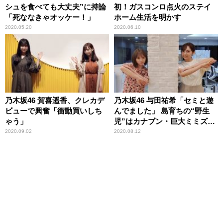
シュを食べても大丈夫”に持論
初！ガスコンロ点火のステイ
「死ななきゃオッケー！」
ホーム生活を明かす
2020.05.20
2020.06.10
乃木坂46 賀喜遥香、クレカデ
乃木坂46 与田祐希「セミと遊
ビューで興奮「衝動買いしち
んでました」 島育ちの“野生
ゃう」
児”はカナブン・巨大ミミズも
大丈夫
2020.09.02
2020.08.12