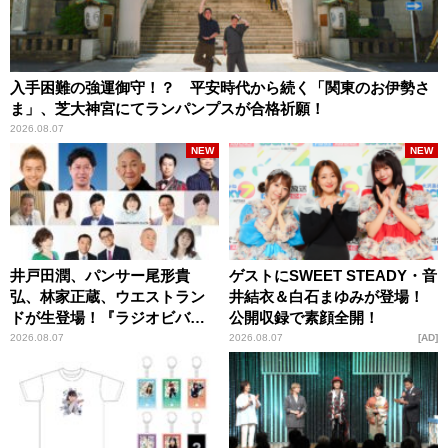
入手困難の強運御守！？ 平安時代から続く「関東のお伊勢さ
ま」、芝大神宮にてランパンプスが合格祈願！
2026.08.07
NEW
NEW
井戸田潤、パンサー尾形貴
ゲストにSWEET STEADY・音
弘、林家正蔵、ウエストラン
井結衣＆白石まゆみが登場！
ドが生登場！『ラジオビバリ
公開収録で素顔全開！
ー昼ズ』
2026.08.07
2026.08.07
AD