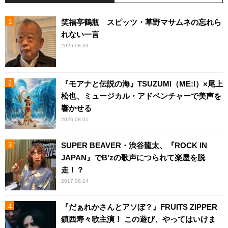
笑福亭鶴瓶 スピッツ・草野マサムネの忘れら
れない一言
2026.08.03
『モアナと伝説の海』TSUZUMI（ME:I）×尾上
松也、ミュージカル・アドベンチャーで美声を
響かせる
2026.08.01
SUPER BEAVER・渋谷龍太、『ROCK IN
JAPAN』でB’zの歌声につられて楽屋を脱
走！？
2017.08.14
『だぁれかさんとアソぼ？』FRUITS ZIPPER
鎮西寿々歌主演！ この遊び、やってはいけま