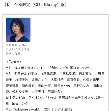
【初回仕様限定（CD＋Blu-ray）盤】
乃木坂46 26thシ
ングル「僕は僕を
好きになる」
＜Type-A＞
M1:「僕は僕を好きになる」（26thシングル 選抜メンバー）
M2:「明日がある理由」（秋元真夏、生田絵梨花、岩本蓮加、北野日
奈子、梅澤美波、遠藤さくら、大園桃子、賀喜遥香、久保史緒里、
齋藤飛鳥、新内眞衣、高山一実、筒井あやめ、星野みなみ、堀未央
奈、松村沙友理、山下美月、与田祐希）
日本テレビ系「ライオンスペシャル 第40回全国高等学校クイズ選手
権」応援ソング
M3:「Wilderness world」（26thシングル選抜）