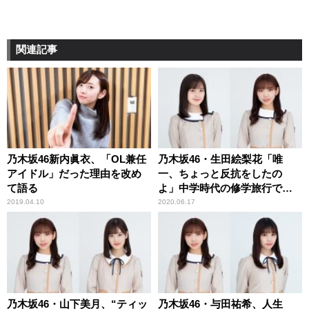
関連記事
乃木坂46新内眞衣、「OL兼任
乃木坂46・生田絵梨花「唯
アイドル」だった理由を改め
一、ちょっと反抗をしたの
て語る
よ」中学時代の修学旅行で
の“サボり”を告白
2019.04.10
2020.06.17
乃木坂46・山下美月、“ティッ
乃木坂46・与田祐希、人生