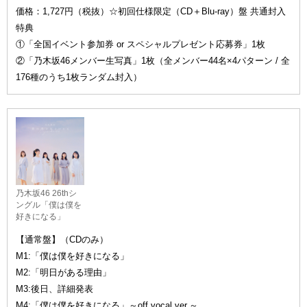
価格：1,727円（税抜）☆初回仕様限定（CD＋Blu-ray）盤 共通封入
特典
①「全国イベント参加券 or スペシャルプレゼント応募券」1枚
②「乃木坂46メンバー生写真」1枚（全メンバー44名×4パターン / 全
176種のうち1枚ランダム封入）
乃木坂46 26thシ
ングル「僕は僕を
好きになる」
【通常盤】（CDのみ）
M1:「僕は僕を好きになる」
M2:「明日がある理由」
M3:後日、詳細発表
M4:「僕は僕を好きになる」～off vocal ver.～