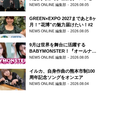
ー『アナスタシア』を紹介
NEWS ONLINE 編集部
2026.08.05
GREEN×EXPO 2027まであと8ヶ
月！“花博”の魅力届けたい！#2
NEWS ONLINE 編集部
2026.08.05
9月は世界を舞台に活躍する
BABYMONSTER！『オールナイ
トニッポンPODCAST』月替わり
NEWS ONLINE 編集部
2026.08.05
パーソナリティ
イルカ、自身作曲の熊本市制100
周年記念ソングをオンエア
NEWS ONLINE 編集部
2026.08.04