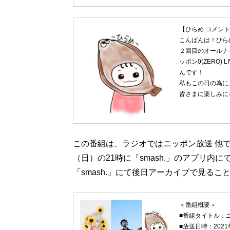
【ひらめ コメン
こんばんは！ひら
２回目のオールナ
ッポン0(ZERO)
んです！
私もこの日の為に
皆さまに楽しみに
この番組は、ラジオではニッポン放送 他で
（日）の21時に「smash.」のアプリ
「smash.」にて後日アーカイブで見る
＜番組概要＞
■番組タイトル：ニッ
■放送日時：2021