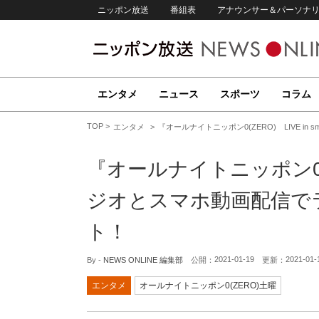
ニッポン放送
番組表
アナウンサー＆パーソナ
エンタメ
ニュース
スポーツ
コラム
TOP
エンタメ
『オールナイトニッポン0(ZERO) LIVE 
『オールナイトニッポン0(ZER
ジオとスマホ動画配信で
ト！
2021-01-19
2021-01-
By -
NEWS ONLINE 編集部
公開：
更新：
エンタメ
オールナイトニッポン0(ZERO)土曜