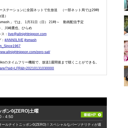
ーステーションに全国ネットで生放送 （一部ネット局では29時
放送）
mash.」では、 1月31日（日） 21時～ 動画配信予定
き、川崎鷹也、ひらめ
レス：
live@allnightnippon.com
グ：
#ANN0LIVE
#smash
n_Since1967
/www.allnightnippon.com/zero-sat/
dikoのタイムフリー機能で、放送1週間後まで聴くことができる。
p/share/?sid=LFR&t=20210131030000
ポン0(ZERO)土曜
 4:50
オールナイトニッポン0(ZERO)！スペシャルなパーソナリティが週