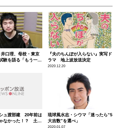
nu・井口理、母校・東京
『夫のちんぽが入らない』実写ド
試験を語る「もう一生
ラマ 地上波放送決定
い」
2020.12.20
シュ渡部建 20年前は
琉球風水志・シウマ「迷ったら“5
ゃなかった！？ 土田
大吉数”を選べ」
す
2020.01.07