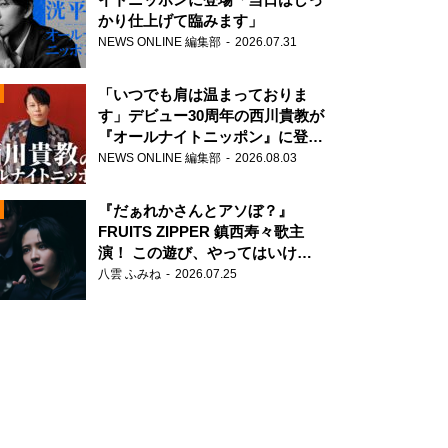
かり仕上げて臨みます」
NEWS ONLINE 編集部
2026.07.31
「いつでも肩は温まっておりま
す」デビュー30周年の西川貴教が
『オールナイトニッポン』に登
場！
NEWS ONLINE 編集部
2026.08.03
N
『だぁれかさんとアソぼ？』
FRUITS ZIPPER 鎮西寿々歌主
演！ この遊び、やってはいけま
せん。
八雲 ふみね
2026.07.25
N