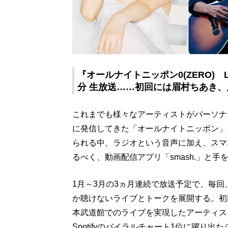
『オールナイトニッポン0(ZERO) LIV
分 生放送……初回には眉村ちあき
これまでも様々なアーティストがパーソナ
に発信してきた「オールナイトニッポン」
られる中、ラジオという音声に加え、スマ
るべく、動画配信アプリ「smash.」と
1月～3月の3ヵ月連続で放送予定で、毎
か聴けないライブとトークを展開する。初回
本武道館でのライブを実現したアーティス
Spotifyのバイラルチャート1位に躍り