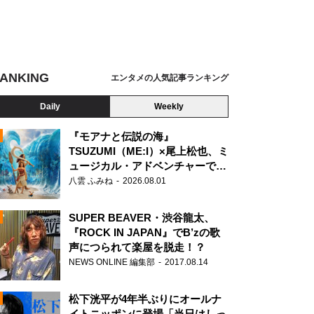
ANKING
エンタメの人気記事ランキング
Daily
Weekly
『モアナと伝説の海』
TSUZUMI（ME:I）×尾上松也、ミ
ュージカル・アドベンチャーで美
N
声を響かせる
八雲 ふみね
2026.08.01
SUPER BEAVER・渋谷龍太、
『ROCK IN JAPAN』でB’zの歌
声につられて楽屋を脱走！？
NEWS ONLINE 編集部
2017.08.14
松下洸平が4年半ぶりにオールナ
イトニッポンに登場「当日はしっ