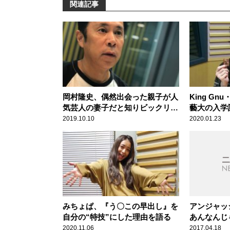
関連記事
岡村隆史、偶然出会った親子が人
King G
気芸人の妻子だと知りビックリ！
藝大の入学
「愛想よくしといて良かった」
やりたくな
2019.10.10
2020.01.23
みちょぱ、『う〇この早出し』を
アンジャッ
自分の“特技”にした理由を語る
あんなんじ
晃之が明か
2020.11.06
2017.04.18