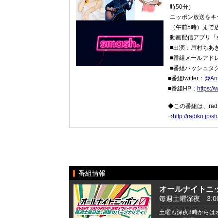
時50分）
ニッポン放送をキ
（午前5時）まで
動画配信アプリ「s
■出演：眉村ちあ
■番組メールアド
■番組ハッシュタ
■番組twitter：
@An
■番組HP：
https:/
◆この番組は、ra
⇒
http://radiko.j
番組情報
オールナイトニッ
毎週土曜深夜 3:00 -
土曜も深夜3時からは