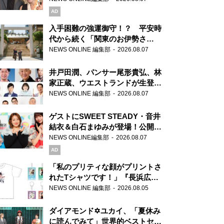
AD
入手困難の強運御守！？ 平安時
代から続く「関東のお伊勢さ
ま」、芝大神宮にてランパンプス
NEWS ONLINE 編集部
2026.08.07
が合格祈願！
井戸田潤、パンサー尾形貴弘、林
家正蔵、ウエストランドが生登
場！『ラジオビバリー昼ズ』
NEWS ONLINE 編集部
2026.08.07
ゲストにSWEET STEADY・音井
結衣＆白石まゆみが登場！公開収
録で素顔全開！
NEWS ONLINE編集部
2026.08.07
AD
「私のプリティな顔がプリントさ
れたTシャツです！」『長浜広奈
天下無双』初の番組グッズ発売
NEWS ONLINE 編集部
2026.08.05
ダイアモンド✡ユカイ、「夏休み
に読んでみて」世界的ベストセラ