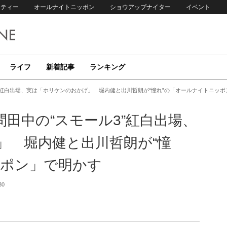
リティー
オールナイトニッポン
ショウアップナイター
イベント
ライフ
新着記事
ランキング
”紅白出場、実は「ホリケンのおかげ」 堀内健と出川哲朗が“憧れ”の「オールナイトニッポ
田中の“スモール3”紅白出場、
」 堀内健と出川哲朗が“憧
ッポン」で明かす
30