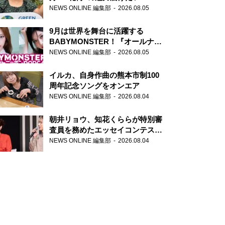
NEWS ONLINE 編集部
2026.08.05
9月は世界を舞台に活躍する
BABYMONSTER！『オールナイ
トニッポンPODCAST』月替わり
NEWS ONLINE 編集部
2026.08.05
パーソナリティ
イルカ、自身作曲の熊本市制100
周年記念ソングをオンエア
NEWS ONLINE 編集部
2026.08.04
朝井リョウ、知花くららが特別審
査員を務めたエッセイコンテスト
の特別番組「#いまあなたに伝え
NEWS ONLINE 編集部
2026.08.04
たいこと」