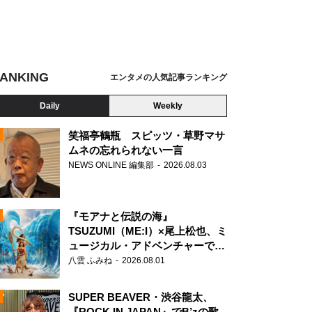
ANKING
エンタメの人気記事ランキング
Daily
Weekly
笑福亭鶴瓶 スピッツ・草野マサ
ムネの忘れられない一言
NEWS ONLINE 編集部
2026.08.03
N
『モアナと伝説の海』
TSUZUMI（ME:I）×尾上松也、ミ
ュージカル・アドベンチャーで美
声を響かせる
八雲 ふみね
2026.08.01
SUPER BEAVER・渋谷龍太、
『ROCK IN JAPAN』でB’zの歌