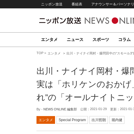
ニッポン放送
番組表
アナウンサー＆パーソナ
エンタメ
ニュース
スポーツ
コラム
TOP
エンタメ
出川・ナイナイ岡村・爆問田中の“スモール3
出川・ナイナイ岡村・爆問
実は「ホリケンのおかげ
れ”の「オールナイトニ
2021-01-29
2021-01-
By -
NEWS ONLINE 編集部
公開：
更新：
エンタメ
Special Program
出川哲朗
堀内健