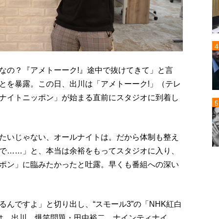
なの？『アメトーーク!』途中で抜けてきて」と言
とを暴露。この日、出川は「アメトーーク!」（テレ
ナイトニッポン」が始まる直前にスタジオに到着し
たいじゃない、オールナイトは。だから体制も整え
で……」と、本当は余裕をもってスタジオに入り、
ポン」に臨みたかったと吐露。早くも番組への深い
んですよ」と切り出し、“スモール3”の「NHK紅白
は、出川、爆笑問題・田中裕二、ナインティナイ