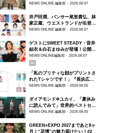
ま」、芝大神宮にてランパンプス
NEWS ONLINE 編集部
2026.08.07
が合格祈願！
井戸田潤、パンサー尾形貴弘、林
家正蔵、ウエストランドが生登
場！『ラジオビバリー昼ズ』
NEWS ONLINE 編集部
2026.08.07
ゲストにSWEET STEADY・音井
結衣＆白石まゆみが登場！公開収
録で素顔全開！
NEWS ONLINE編集部
2026.08.07
AD
「私のプリティな顔がプリントさ
れたTシャツです！」『長浜広奈
天下無双』初の番組グッズ発売
NEWS ONLINE 編集部
2026.08.05
ダイアモンド✡ユカイ、「夏休み
に読んでみて」世界的ベストセラ
ー『アナスタシア』を紹介
NEWS ONLINE 編集部
2026.08.05
GREEN×EXPO 2027まであと8ヶ
月！“花博”の魅力届けたい！#2