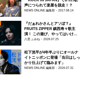
声につられて楽屋を脱走！？
NEWS ONLINE 編集部
2017.08.14
『だぁれかさんとアソぼ？』
FRUITS ZIPPER 鎮西寿々歌主
演！ この遊び、やってはいけま
せん。
八雲 ふみね
2026.07.25
N
松下洸平が4年半ぶりにオールナ
イトニッポンに登場「当日はしっ
かり仕上げて臨みます」
NEWS ONLINE 編集部
2026.07.31
N