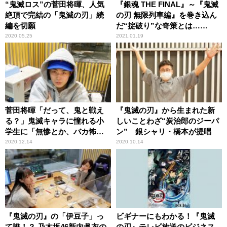
“鬼滅ロス”の菅田将暉、人気
『銀魂 THE FINAL』～『鬼滅
絶頂で完結の「鬼滅の刃」続
の刃 無限列車編』を巻き込ん
編を切願
だ“掟破り”な奇策とは……
2020.05.25
2021.01.19
菅田将暉「だって、鬼と戦え
『鬼滅の刃』から生まれた新
る？」鬼滅キャラに憧れる小
しいことわざ“炭治郎のジーパ
学生に「無惨とか、バカ怖い
ン” 銀シャリ・橋本が提唱
からな！」
2020.12.14
2020.10.14
『鬼滅の刃』の「伊豆子」っ
ビギナーにもわかる！『鬼滅
て誰！？ 乃木坂46新内眞衣の
の刃』テレビ放送のビジネス