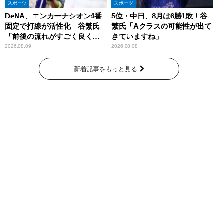
スポーツ
スポーツ
DeNA、エンカーナシオン4番
5位・中日、8月は6勝1敗！谷
固定で打線が活性化 谷繁氏
繁氏「Aクラスの可能性が出て
「前後の流れがすごく良くな
きていますね」
りましたね」
2026.08.09
2026.08.08
新着記事をもっと見る