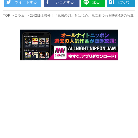
ツイートする
シェアする
送る
はてな
TOP
コラム
2月2日は節分！『鬼滅の刃』をはじめ、鬼にまつわる映画4選の写真