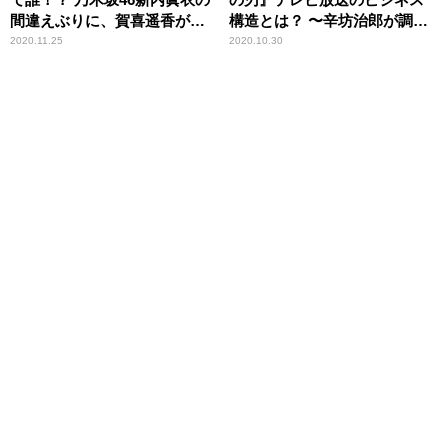
間違えぶりに、賀喜遥香が苦
構造とは？ 〜辛坊治郎が調べ
笑
てみた
2020.11.25
2020.10.30