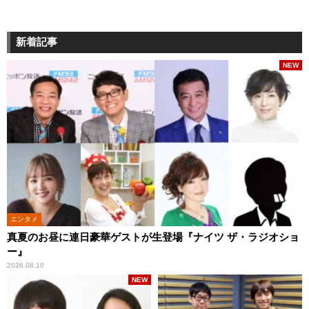
新着記事
NEW
エンタメ
真夏のお昼に連日豪華ゲストが生登場『ナイツ ザ・ラジオショ
ー』
2026.08.10
NEW