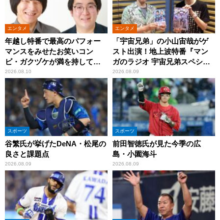
エンタメ
エンタメ
年越し特番で最高のパフォー
「宇宙兄弟」の小山宙哉がゲ
マンスをみせたお笑いコン
スト出演！地上波特番『マン
ビ・ガクヅケが満を持して
ガのラジオ 宇宙兄弟スペシャ
『オールナイトニッポン
ル 』
2026.08.10
2026.08.09
0(ZERO)』に登場！
スポーツ
スポーツ
谷繁氏が挙げたDeNA・松尾の
前田智徳氏が見た今季の広
良さと課題点
島・小園海斗
2026.08.09
2026.08.09