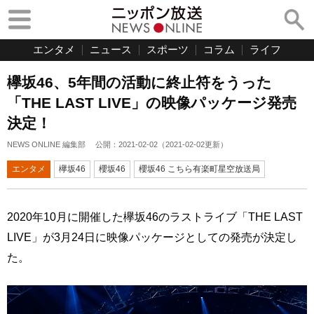
エンタメ
ニュース
スポーツ
コラム
ライフ
欅坂46、5年間の活動に終止符をうった
「THE LAST LIVE」の映像パッケージ発売
決定！
NEWS ONLINE 編集部
公開：
2021-02-02
（
2021-02-02
更新）
エンタメ
欅坂46
櫻坂46
櫻坂46 こちら有楽町星空放送局
2020年10月に開催した欅坂46のラストライブ「THE LAST
LIVE」が3月24日に映像パッケージとしての発売が決定し
た。