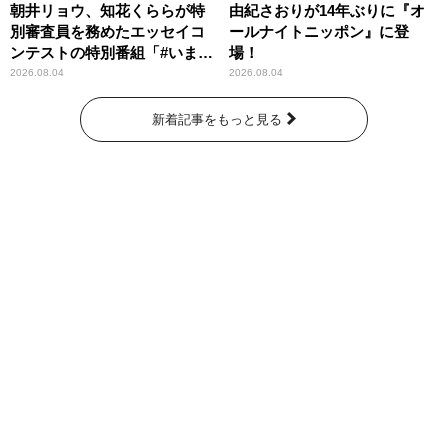
朝井リョウ、知花くららが特
由紀さおりが14年ぶりに『オ
別審査員を務めたエッセイコ
ールナイトニッポン』に登
ンテストの特別番組「#いまあ
場！
なたに伝えたいこと」
2026.08.04
2026.08.04
新着記事をもっと見る