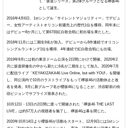
く「坂道シリーズ」第2弾グループとなる欅坂46
として誕生。
2016年4月6日、1stシングル「サイレントマジョリティー」でデビュ
ー。女性アーティストオリコン初週売上の歴代1位を獲得。同年末に
はデビュー8か月にして第67回紅白歌合戦に初出場を果たした。
2018年11月には二期生9名が加入。デビューから8作連続でオリコン
シングルランキング1位を獲得、4年連続で紅白歌合戦にも出場。
2019年9月には初の東京ドーム公演を2日間にかけて開催。2020年2
月に坂道研修生の中から新たに6名が二期生として加入。2020年7月
に配信ライブ「KEYAKIZAKA46 Live Online, but with YOU!」を開催
し、同公演内で10月のラストライブをもって欅坂46の活動休止と改
名を発表。9月に新グループ名が櫻坂46になることが、渋谷駅前の街
頭ビジョンでサプライズ発表された。
10月12日・13日の2日間に渡って開催された「欅坂46 THE LAST
LIVE」は約57万人の視聴者を魅了し、欅坂46は幕を閉じた。
2020年10月14日より櫻坂46が活動をスタート。12月9日には1stシン