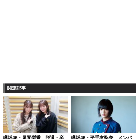
関連記事
欅坂46・尾関梨香、脱退・卒
欅坂46・平手友梨奈、メンバ