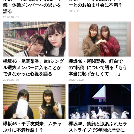
業・休業メンバーへの思いを
ーとのお泊まり会に不満？
語る
2017.11.02
2020.02.05
欅坂46・尾関梨香、9thシング
欅坂46・尾関梨香、紅白で
ル選抜メンバーに入ることが
の“転倒”について語る「もう
できなかった心境を語る
本当に恥ずかしくて……」
2019.09.29
2020.01.24
欅坂46・平手友梨奈、ムチャ
欅坂46、笑顔と涙あふれたラ
ぶりに不満炸裂！？
ストライブで5年間の歴史に