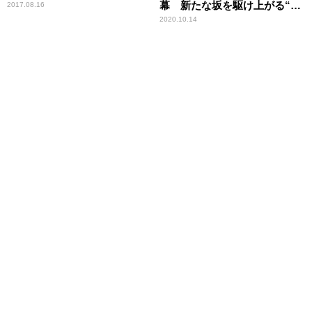
幕 新たな坂を駆け上がる“櫻
2017.08.16
坂46”が誕生
2020.10.14