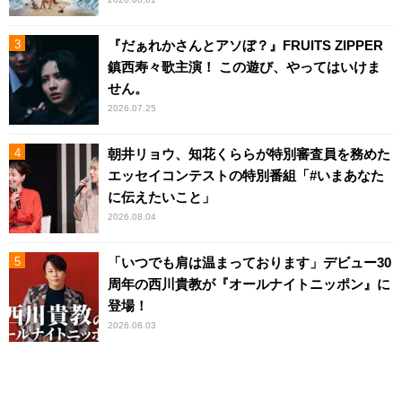
『だぁれかさんとアソぼ？』FRUITS ZIPPER
鎮西寿々歌主演！ この遊び、やってはいけま
せん。
2026.07.25
朝井リョウ、知花くららが特別審査員を務めた
エッセイコンテストの特別番組「#いまあなた
に伝えたいこと」
2026.08.04
「いつでも肩は温まっております」デビュー30
周年の西川貴教が『オールナイトニッポン』に
登場！
2026.08.03