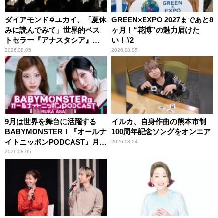
ダイアモンド✡ユカイ、「夏休
GREEN×EXPO 2027まであと8
みに読んでみて」世界的ベス
ヶ月！“花博”の魅力届けた
トセラー『アナスタシア』を
い！#2
紹介
2026.08.05
2026.08.05
9月は世界を舞台に活躍する
イルカ、自身作曲の熊本市制
BABYMONSTER！『オールナ
100周年記念ソングをオンエア
イトニッポンPODCAST』月替
2026.08.04
わりパーソナリティ
2026.08.05