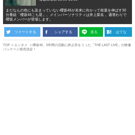
まだなんの色にも染まっていない櫻坂46が未来に向かって枝葉を伸ばす30
分番組「櫻坂46こち星」。メインパーソナリティは井上梨名 。週替わりで
櫻坂メンバーが登場します。
ツイートする
シェアする
送る
はてな
TOP
エンタメ
欅坂46、5年間の活動に終止符をうった「THE LAST LIVE」の映像
パッケージ発売決定！