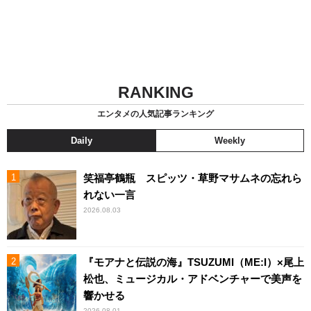
RANKING
エンタメの人気記事ランキング
Daily
Weekly
笑福亭鶴瓶 スピッツ・草野マサムネの忘れら
れない一言
2026.08.03
『モアナと伝説の海』TSUZUMI（ME:I）×尾上
松也、ミュージカル・アドベンチャーで美声を
響かせる
2026.08.01