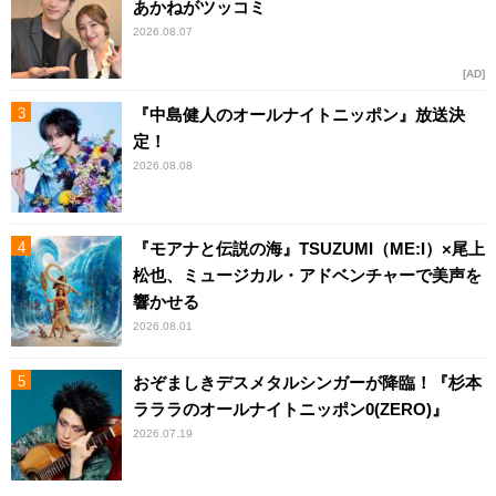
あかねがツッコミ
2026.08.07
AD
『中島健人のオールナイトニッポン』放送決
定！
2026.08.08
『モアナと伝説の海』TSUZUMI（ME:I）×尾上
松也、ミュージカル・アドベンチャーで美声を
響かせる
2026.08.01
おぞましきデスメタルシンガーが降臨！『杉本
ラララのオールナイトニッポン0(ZERO)』
2026.07.19