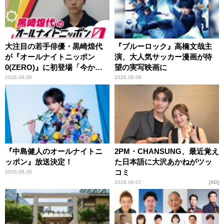
大注目の若手俳優・黒崎煌代
『ブルーロック』高橋文哉主
が『オールナイトニッポン
演、大人気サッカー漫画が待
0(ZERO)』に初登場「今から
望の実写映画に
とてもワクワクしておりま
2026.08.08
2026.08.08
す！」
『中島健人のオールナイトニ
2PM・CHANSUNG、最近覚え
ッポン』放送決定！
た日本語に大沢あかねがツッ
コミ
2026.08.08
2026.08.07
AD