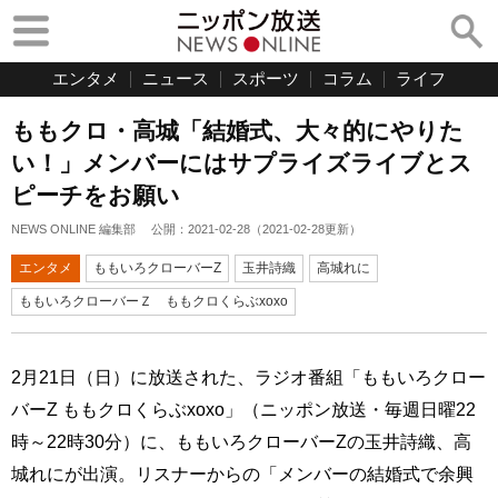
エンタメ
ニュース
スポーツ
コラム
ライフ
ももクロ・高城「結婚式、大々的にやりた
い！」メンバーにはサプライズライブとス
ピーチをお願い
NEWS ONLINE 編集部
公開：
2021-02-28
（
2021-02-28
更新）
エンタメ
ももいろクローバーZ
玉井詩織
高城れに
ももいろクローバーＺ ももクロくらぶxoxo
2月21日（日）に放送された、ラジオ番組「ももいろクロー
バーZ ももクロくらぶxoxo」（ニッポン放送・毎週日曜22
時～22時30分）に、ももいろクローバーZの玉井詩織、高
城れにが出演。リスナーからの「メンバーの結婚式で余興