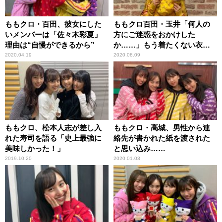
ももクロ・百田、彼女にした
ももクロ百田・玉井「何人の
いメンバーは「佐々木彩夏」
方にご迷惑をおかけした
理由は“自慢ができるから”
か……」もう着たくない衣装
が続々
2020.04.19
2020.08.09
ももクロ、松本人志が差し入
ももクロ・高城、男性から連
れた寿司を語る「史上最強に
絡先が書かれた紙を渡された
美味しかった！」
と思い込み……
2019.10.20
2020.01.03