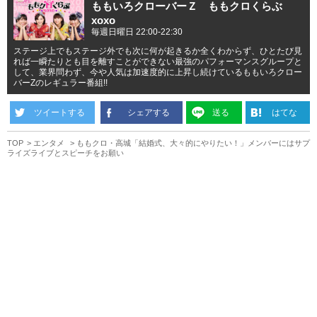
ももいろクローバーＺ ももクロくらぶ
xoxo
毎週日曜日 22:00-22:30
ステージ上でもステージ外でも次に何が起きるか全くわからず、ひとたび見
れば一瞬たりとも目を離すことができない最強のパフォーマンスグループと
して、業界問わず、今や人気は加速度的に上昇し続けているももいろクロー
バーZのレギュラー番組!!
ツイートする
シェアする
送る
はてな
TOP
エンタメ
ももクロ・高城「結婚式、大々的にやりたい！」メンバーにはサプ
ライズライブとスピーチをお願い