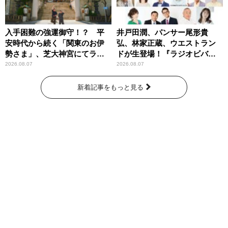
入手困難の強運御守！？ 平
井戸田潤、パンサー尾形貴
安時代から続く「関東のお伊
弘、林家正蔵、ウエストラン
勢さま」、芝大神宮にてラン
ドが生登場！『ラジオビバリ
パンプスが合格祈願！
ー昼ズ』
2026.08.07
2026.08.07
新着記事をもっと見る