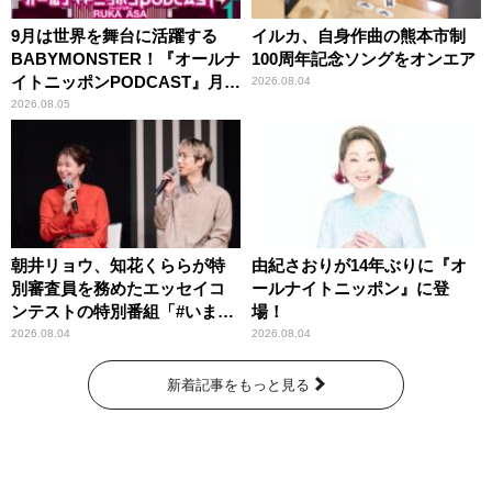
9月は世界を舞台に活躍する
イルカ、自身作曲の熊本市制
BABYMONSTER！『オールナ
100周年記念ソングをオンエア
イトニッポンPODCAST』月替
2026.08.04
わりパーソナリティ
2026.08.05
朝井リョウ、知花くららが特
由紀さおりが14年ぶりに『オ
別審査員を務めたエッセイコ
ールナイトニッポン』に登
ンテストの特別番組「#いまあ
場！
なたに伝えたいこと」
2026.08.04
2026.08.04
新着記事をもっと見る