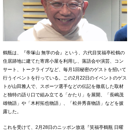
鶴瓶は、『帝塚山 無学の会』という、六代目笑福亭松鶴の
住居跡地に建てた寄席小屋を利用し、落語会や演芸、コン
サート、トークライブなど、毎月1回秘密のゲストを招いて
行うイベントを行っている。この2月22日のイベントのゲス
トが山田雅人で、スポーツ選手などの伝記を徹底した取材
と独特の語り口で組み立てる「かたり」を展開、「長嶋茂
雄物語」や「木村拓也物語」、「松井秀喜物語」などを披
露した。
これを受けて、2月28日のニッポン放送『笑福亭鶴瓶 日曜