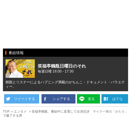
番組情報
笑福亭鶴瓶日曜日のそれ
毎週日曜 16:00 - 17:30
鶴瓶とリスナーによるハプニング満載のがちんこ・ドキュメント・バラエテ
ィー。
ツイートする
シェアする
送る
はてな
TOP
エンタメ
笑福亭鶴瓶、番組中に直電して出演交渉 マイク一本の「かたり」
で魅了する男