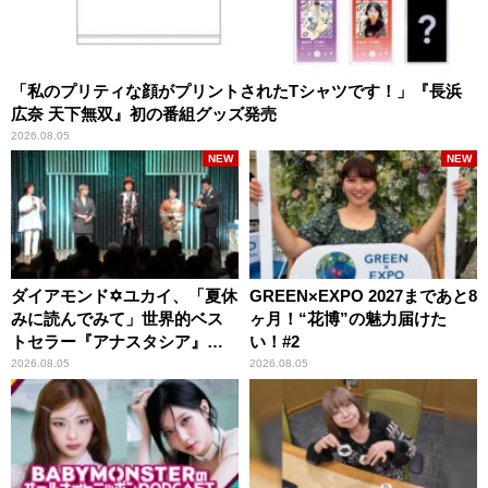
「私のプリティな顔がプリントされたTシャツです！」『長浜
広奈 天下無双』初の番組グッズ発売
2026.08.05
NEW
NEW
ダイアモンド✡ユカイ、「夏休
GREEN×EXPO 2027まであと8
みに読んでみて」世界的ベス
ヶ月！“花博”の魅力届けた
トセラー『アナスタシア』を
い！#2
紹介
2026.08.05
2026.08.05