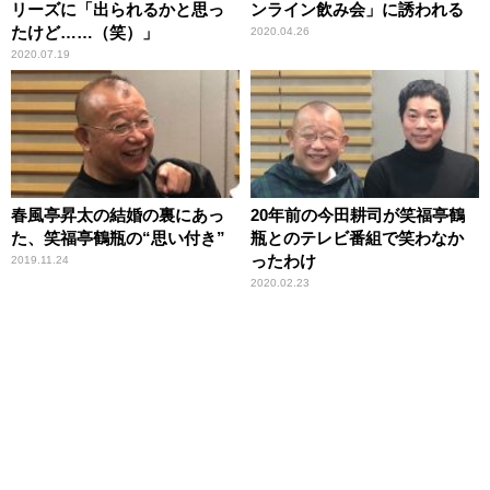
リーズに「出られるかと思っ
ンライン飲み会」に誘われる
たけど……（笑）」
2020.04.26
2020.07.19
春風亭昇太の結婚の裏にあっ
20年前の今田耕司が笑福亭鶴
た、笑福亭鶴瓶の“思い付き”
瓶とのテレビ番組で笑わなか
ったわけ
2019.11.24
2020.02.23