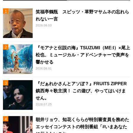
笑福亭鶴瓶 スピッツ・草野マサムネの忘れら
れない一言
2026.08.03
『モアナと伝説の海』TSUZUMI（ME:I）×尾上
松也、ミュージカル・アドベンチャーで美声を
響かせる
2026.08.01
『だぁれかさんとアソぼ？』FRUITS ZIPPER
鎮西寿々歌主演！ この遊び、やってはいけま
せん。
2026.07.25
朝井リョウ、知花くららが特別審査員を務めた
エッセイコンテストの特別番組「#いまあなた