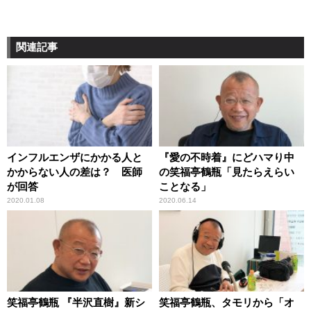
関連記事
インフルエンザにかかる人と
『愛の不時着』にどハマり中
かからない人の差は？ 医師
の笑福亭鶴瓶「見たらえらい
が回答
ことなる」
2020.01.08
2020.06.14
笑福亭鶴瓶 『半沢直樹』新シ
笑福亭鶴瓶、タモリから「オ