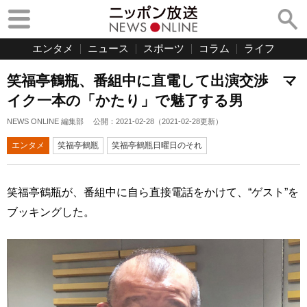
エンタメ
ニュース
スポーツ
コラム
ライフ
笑福亭鶴瓶、番組中に直電して出演交渉 マ
イク一本の「かたり」で魅了する男
NEWS ONLINE 編集部
公開：
2021-02-28
（
2021-02-28
更新）
エンタメ
笑福亭鶴瓶
笑福亭鶴瓶日曜日のそれ
笑福亭鶴瓶が、番組中に自ら直接電話をかけて、“ゲスト”を
ブッキングした。