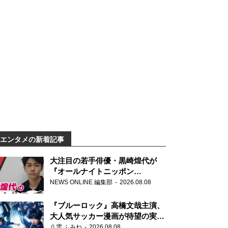
エンタメの新着記事
大注目の若手俳優・黒崎煌代が
『オールナイトニッポン
0(ZERO)』に初登場「今からとて
NEWS ONLINE 編集部
2026.08.08
もワクワクしております！」
『ブルーロック』高橋文哉主演、
大人気サッカー漫画が待望の実写
映画に
八雲 ふみね
2026.08.08