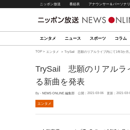
ニッポン放送
番組表
アナウンサー＆パーソナ
エンタメ
ニュース
スポーツ
コラム
TOP
エンタメ
TrySail 悲願のリアルライブ内にて1年3
TrySail 悲願のリア
る新曲を発表
2021-03-06
2021-03-
By -
NEWS ONLINE 編集部
公開：
更新：
エンタメ