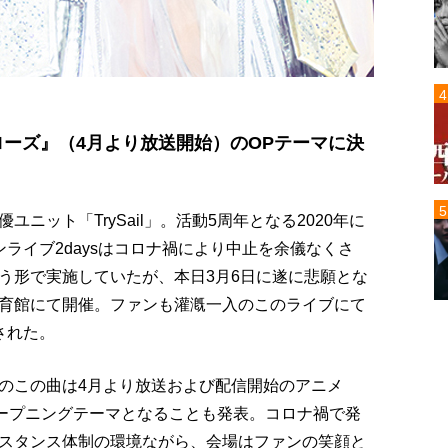
ローズ』（4月より放送開始）のOPテーマに決
ニット「TrySail」。活動5周年となる2020年に
ライブ2daysはコロナ禍により中止を余儀なくさ
う形で実施していたが、本日3月6日に遂に悲願とな
育館にて開催。ファンも灌漑一入のこのライブにて
された。
のこの曲は4月より放送および配信開始のアニメ
オープニングテーマとなることも発表。コロナ禍で発
スタンス体制の環境ながら、会場はファンの笑顔と