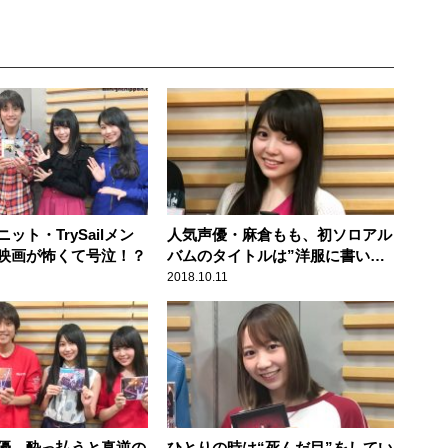
ット・TrySailメン
人気声優・麻倉もも、初ソロアル
映画が怖くて号泣！？
バムのタイトルは”洋服に書いて
あった英語”から命名！？
2018.10.11
優、酔っ払うと真逆の
ひとりの時は“死んだ目”をしてい