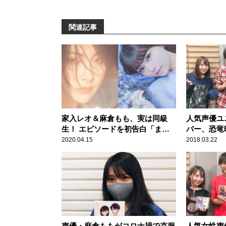
関連記事
家入レオ＆麻倉もも、実は同級
人気声優ユニ
生！ エピソードを初告白「まだ
バー、恐竜
誰にも話していない夢を……」
2020.04.15
2018.03.22
声優・麻倉ももがコロナ禍で克服
人気女性声