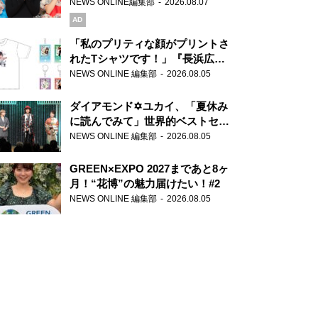
録で素顔全開！
NEWS ONLINE編集部
2026.08.07
AD
「私のプリティな顔がプリントさ
れたTシャツです！」『長浜広奈
天下無双』初の番組グッズ発売
NEWS ONLINE 編集部
2026.08.05
ダイアモンド✡ユカイ、「夏休み
に読んでみて」世界的ベストセラ
ー『アナスタシア』を紹介
NEWS ONLINE 編集部
2026.08.05
GREEN×EXPO 2027まであと8ヶ
月！“花博”の魅力届けたい！#2
NEWS ONLINE 編集部
2026.08.05