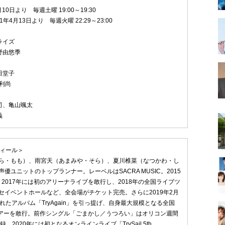
月10日より 毎週土曜 19:00～19:30
21年4月13日より 毎週火曜 22:29～23:00
ライズ
野由悠季
田堂子
利尚
司、亀山颯太
義
ロフィール＞
ら・もも）、雨宮天（あまみや・そら）、夏川椎菜（なつかわ・し
優ユニットのトップランナー。レーベルはSACRA MUSIC。2015
2017年には初のアリーナライブを敢行し、2018年の全国ライブツ
セイベントホールなど、全会場がチケット完売。さらに2019年2月
れたアルバム「TryAgain」を引っ提げ、自身最大規模となる全国
ツアーを敢行。前作シングル「ごまかし／うつろい」はオリコン週間
。2020年には初となるオンラインライブ「TrySail 5th