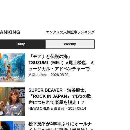
ANKING
エンタメの人気記事ランキング
Daily
Weekly
『モアナと伝説の海』
TSUZUMI（ME:I）×尾上松也、ミ
ュージカル・アドベンチャーで美
N
声を響かせる
八雲 ふみね
2026.08.01
SUPER BEAVER・渋谷龍太、
『ROCK IN JAPAN』でB’zの歌
声につられて楽屋を脱走！？
NEWS ONLINE 編集部
2017.08.14
松下洸平が4年半ぶりにオールナ
イトニッポンに登場「当日はしっ