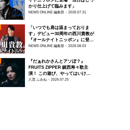
かり仕上げて臨みます」
NEWS ONLINE 編集部
2026.07.31
「いつでも肩は温まっておりま
す」デビュー30周年の西川貴教が
『オールナイトニッポン』に登
場！
NEWS ONLINE 編集部
2026.08.03
N
『だぁれかさんとアソぼ？』
FRUITS ZIPPER 鎮西寿々歌主
演！ この遊び、やってはいけま
せん。
八雲 ふみね
2026.07.25
N