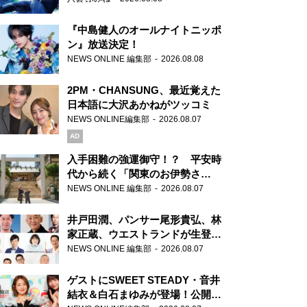
『中島健人のオールナイトニッポ
ン』放送決定！
NEWS ONLINE 編集部
2026.08.08
2PM・CHANSUNG、最近覚えた
日本語に大沢あかねがツッコミ
NEWS ONLINE編集部
2026.08.07
AD
入手困難の強運御守！？ 平安時
代から続く「関東のお伊勢さ
ま」、芝大神宮にてランパンプス
NEWS ONLINE 編集部
2026.08.07
が合格祈願！
井戸田潤、パンサー尾形貴弘、林
家正蔵、ウエストランドが生登
場！『ラジオビバリー昼ズ』
NEWS ONLINE 編集部
2026.08.07
ゲストにSWEET STEADY・音井
結衣＆白石まゆみが登場！公開収