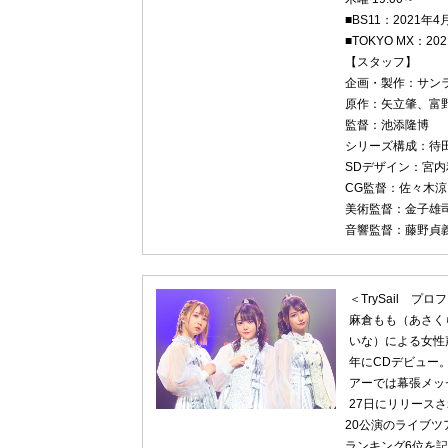
■BS11：2021年4
■TOKYO MX：20
【スタッフ】
企画・製作：サン
原作：矢立肇、富
監督：池添隆博
シリーズ構成：待
SDデザイン：宮内
CG監督：佐々木涼
美術監督：金子雄
音響監督：藤野貞
＜TrySail プ
麻倉もも（あさく
いな）による女性声
年にCDデビュー。
アーでは幕張メッ
27日にリリースさ
20公演のライブ
ランキング6位を記録