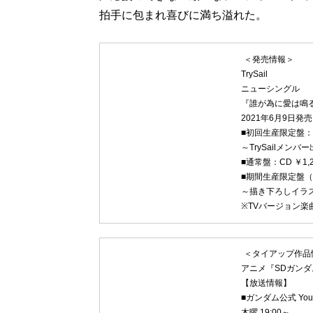
拍手に包まれ喜びに満ち溢れた。
＜発売情報＞
TrySail
ニューシングル
『誰が為に愛は鳴
2021年6月9日発売
■初回生産限定盤：CD
～TrySailメンバー
■通常盤：CD ￥1,2
■期間生産限定盤（ア
～描き下ろしイラ
※TVバージョン
＜タイアップ作品
アニメ『SDガンダ
【放送情報】
■ガンダム公式 Yo
木曜 19:00～