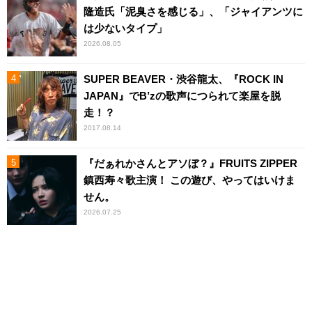
隆造氏「泥臭さを感じる」、「ジャイアンツに
は少ないタイプ」
2026.08.05
SUPER BEAVER・渋谷龍太、『ROCK IN
JAPAN』でB’zの歌声につられて楽屋を脱
走！？
2017.08.14
『だぁれかさんとアソぼ？』FRUITS ZIPPER
鎮西寿々歌主演！ この遊び、やってはいけま
せん。
2026.07.25