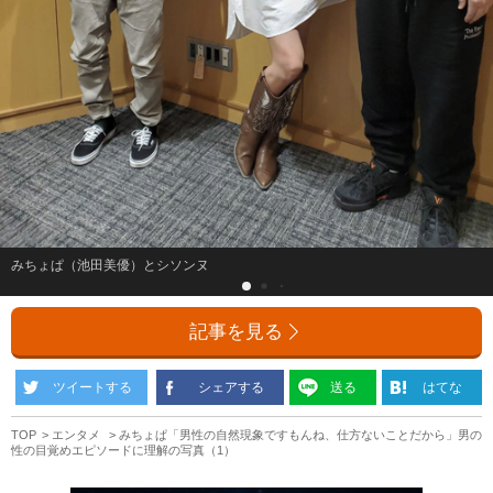
みちょぱ（池田美優）とシソンヌ
記事を見る
ツイートする
シェアする
送る
はてな
TOP
エンタメ
みちょぱ「男性の自然現象ですもんね、仕方ないことだから」男の
性の目覚めエピソードに理解の写真（1）