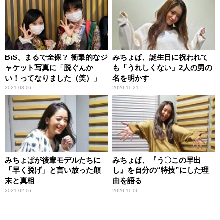
BiS、まるで全裸？ 衝撃的なジ
みちょぱ、誕生日に祝われて
ャケット写真に「脱ぐんか
も「うれしくない」2人の男の
い！ってなりました（笑）」
名を明かす
2021.03.06
2020.11.21
みちょぱが後輩モデルたちに
みちょぱ、『う〇この早出
「早く脱げ」と言い放った顛
し』を自分の“特技”にした理
末と真相
由を語る
2021.02.06
2020.11.06