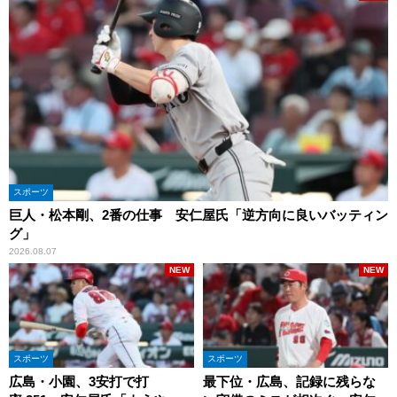
スポーツ
巨人・松本剛、2番の仕事 安仁屋氏「逆方向に良いバッティン
グ」
2026.08.07
NEW
NEW
スポーツ
スポーツ
広島・小園、3安打で打
最下位・広島、記録に残らな