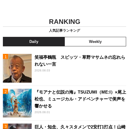
RANKING
人気記事ランキング
Daily
Weekly
笑福亭鶴瓶 スピッツ・草野マサムネの忘れら
れない一言
2026.08.03
『モアナと伝説の海』TSUZUMI（ME:I）×尾上
松也、ミュージカル・アドベンチャーで美声を
響かせる
2026.08.01
巨人・知念、久々スタメンで2安打1打点！山崎