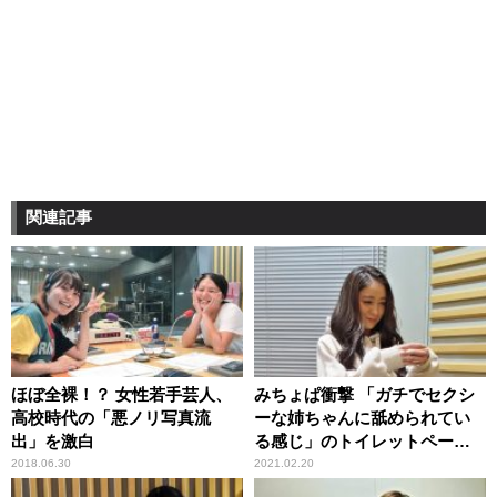
関連記事
ほぼ全裸！？ 女性若手芸人、
みちょぱ衝撃 「ガチでセクシ
高校時代の「悪ノリ写真流
ーな姉ちゃんに舐められてい
出」を激白
る感じ」のトイレットペーパ
ーイラストを目にして
2018.06.30
2021.02.20