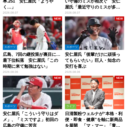
率.251 安仁屋氏「ようや
い守備のミスが相次ぐ 安仁
く…」
屋氏「最近守りのミスが多
い」
2026.08.07
2026.08.07
NEW
NEW
スポーツ
スポーツ
広島、7回の継投策が裏目に…
安仁屋氏「後輩だけに頑張っ
最下位転落 安仁屋氏「この
てもらいたい」巨人・知念の
時期に来て勉強はない」
安打を喜ぶ
2026.08.06
2026.08.06
NEW
NEW
スポーツ
ライフ
安仁屋氏「こういう守りはダ
日清製粉ウェルナが“本格・利
メ」、「ミスですよ」初回の
便・即食・健康”を軸に新商品
広島の守備に苦言
を展開 「マ・マー」「青の