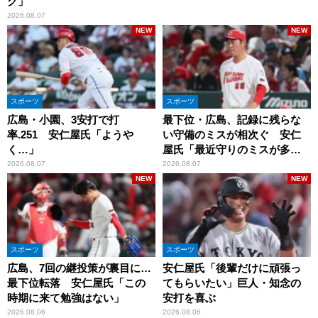
グ」
2026.08.07
NEW
NEW
スポーツ
スポーツ
広島・小園、3安打で打
最下位・広島、記録に残らな
率.251 安仁屋氏「ようや
い守備のミスが相次ぐ 安仁
く…」
屋氏「最近守りのミスが多
い」
2026.08.07
2026.08.07
NEW
NEW
スポーツ
スポーツ
広島、7回の継投策が裏目に…
安仁屋氏「後輩だけに頑張っ
最下位転落 安仁屋氏「この
てもらいたい」巨人・知念の
時期に来て勉強はない」
安打を喜ぶ
2026.08.06
2026.08.06