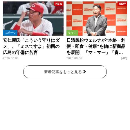
NEW
NEW
スポーツ
ライフ
安仁屋氏「こういう守りはダ
日清製粉ウェルナが“本格・利
メ」、「ミスですよ」初回の
便・即食・健康”を軸に新商品
広島の守備に苦言
を展開 「マ・マー」「青の
洞窟」ブランドを強化
2026.08.06
2026.08.06
AD
新着記事をもっと見る