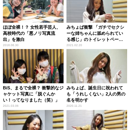
ほぼ全裸！？ 女性若手芸人、
みちょぱ衝撃 「ガチでセクシ
高校時代の「悪ノリ写真流
ーな姉ちゃんに舐められてい
出」を激白
る感じ」のトイレットペーパ
ーイラストを目にして
2018.06.30
2021.02.20
BiS、まるで全裸？ 衝撃的なジ
みちょぱ、誕生日に祝われて
ャケット写真に「脱ぐんか
も「うれしくない」2人の男の
い！ってなりました（笑）」
名を明かす
2021.03.06
2020.11.21