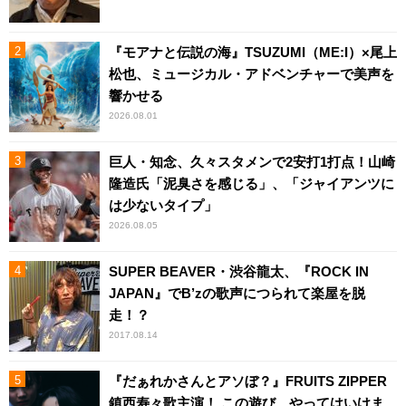
『モアナと伝説の海』TSUZUMI（ME:I）×尾上
松也、ミュージカル・アドベンチャーで美声を
響かせる
2026.08.01
巨人・知念、久々スタメンで2安打1打点！山崎
隆造氏「泥臭さを感じる」、「ジャイアンツに
は少ないタイプ」
2026.08.05
SUPER BEAVER・渋谷龍太、『ROCK IN
JAPAN』でB’zの歌声につられて楽屋を脱
走！？
2017.08.14
『だぁれかさんとアソぼ？』FRUITS ZIPPER
鎮西寿々歌主演！ この遊び、やってはいけま