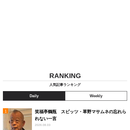
RANKING
人気記事ランキング
Daily
Weekly
笑福亭鶴瓶 スピッツ・草野マサムネの忘れら
れない一言
2026.08.03