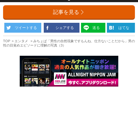
記事を見る
ツイートする
シェアする
送る
はてな
TOP
エンタメ
みちょぱ「男性の自然現象ですもんね、仕方ないことだから」男の
性の目覚めエピソードに理解の写真（3）