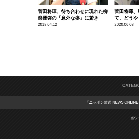
菅田将暉、待ち合わせに現れた柳
菅田将暉、
楽優弥の「意外な姿」に驚き
て、どうや
る？」 ス
2018.04.12
2020.06.08
たアニメに
CATEG
「ニッポン放送 NEWS ONLIN
当ウ