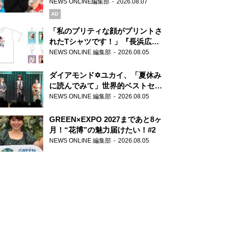
録で素顔全開！
NEWS ONLINE編集部
2026.08.07
AD
「私のプリティな顔がプリントさ
れたTシャツです！」『長浜広奈
天下無双』初の番組グッズ発売
NEWS ONLINE 編集部
2026.08.05
ダイアモンド✡ユカイ、「夏休み
に読んでみて」世界的ベストセラ
ー『アナスタシア』を紹介
NEWS ONLINE 編集部
2026.08.05
GREEN×EXPO 2027まであと8ヶ
月！“花博”の魅力届けたい！#2
NEWS ONLINE 編集部
2026.08.05