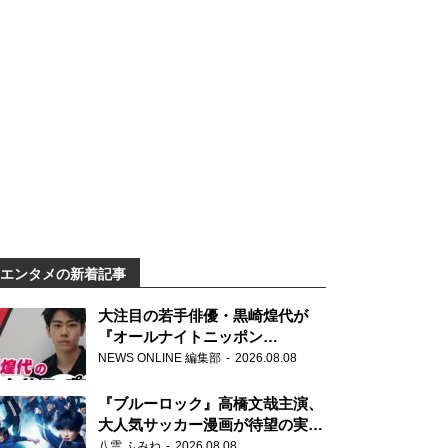
エンタメの新着記事
大注目の若手俳優・黒崎煌代が
『オールナイトニッポン
0(ZERO)』に初登場「今からとて
NEWS ONLINE 編集部
2026.08.08
もワクワクしております！」
『ブルーロック』高橋文哉主演、
大人気サッカー漫画が待望の実写
映画に
八雲 ふみね
2026.08.08