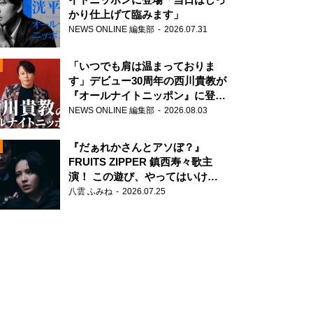
かり仕上げて臨みます」
NEWS ONLINE 編集部
2026.07.31
「いつでも肩は温まっておりま
す」デビュー30周年の西川貴教が
『オールナイトニッポン』に登
場！
NEWS ONLINE 編集部
2026.08.03
N
『だぁれかさんとアソぼ？』
FRUITS ZIPPER 鎮西寿々歌主
演！ この遊び、やってはいけま
せん。
八雲 ふみね
2026.07.25
N