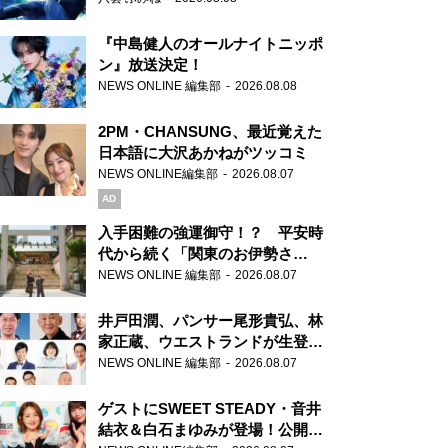
『中島健人のオールナイトニッポ
ン』放送決定！
NEWS ONLINE 編集部
2026.08.08
2PM・CHANSUNG、最近覚えた
日本語に大沢あかねがツッコミ
NEWS ONLINE編集部
2026.08.07
AD
入手困難の強運御守！？ 平安時
代から続く「関東のお伊勢さ
ま」、芝大神宮にてランパンプス
NEWS ONLINE 編集部
2026.08.07
が合格祈願！
井戸田潤、パンサー尾形貴弘、林
家正蔵、ウエストランドが生登
場！『ラジオビバリー昼ズ』
NEWS ONLINE 編集部
2026.08.07
ゲストにSWEET STEADY・音井
結衣＆白石まゆみが登場！公開収