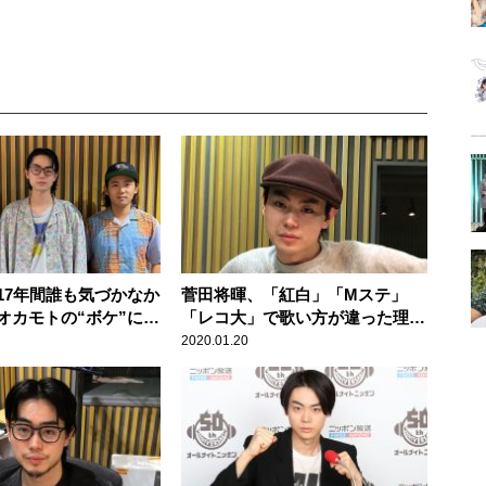
17年間誰も気づかなか
菅田将暉、「紅白」「Mステ」
オカモトの“ボケ”に一
「レコ大」で歌い方が違った理由
を語る
2020.01.20