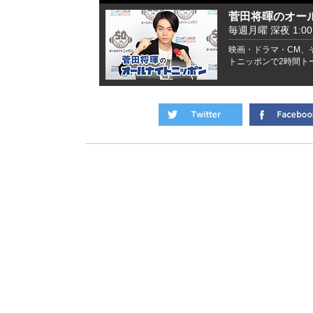
菅田将暉のオー
毎週月曜 深夜 1:00 -
映画・ドラマ・CM、
トニッポンで2時間ト