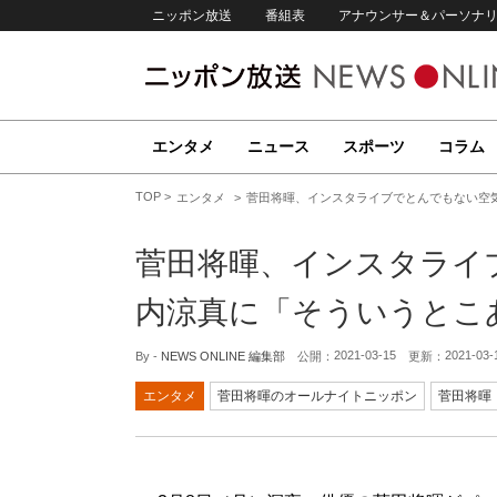
ニッポン放送
番組表
アナウンサー＆パーソナ
エンタメ
ニュース
スポーツ
コラム
TOP
エンタメ
菅田将暉、インスタライブでとんでもない空
菅田将暉、インスタライ
内涼真に「そういうとこ
2021-03-15
2021-03-
By -
NEWS ONLINE 編集部
公開：
更新：
エンタメ
菅田将暉のオールナイトニッポン
菅田将暉