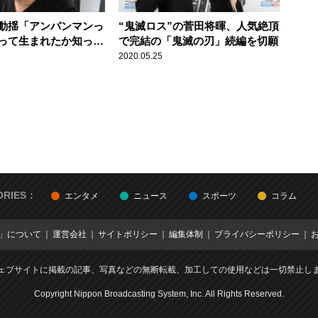
動揺「アンパンマンっ
“鬼滅ロス”の菅田将暉、人気絶頂
って生まれたか知って
で完結の「鬼滅の刃」続編を切願
テイホーム中に偶然見
2020.05.25
衝撃
ORIES：
エンタメ
ニュース
スポーツ
コラム
E」について
運営会社
サイトポリシー
編集体制
プライバシーポリシー
ェブサイトに掲載の記事、写真などの無断転載、加工しての使用などは一切禁止し
Copyright Nippon Broadcasting System, Inc. All Rights Reserved.