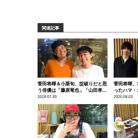
関連記事
菅田将暉＆小栗旬、掟破りだと思
菅田将暉、
う俳優は「藤原竜也」「山田孝
ったハマ・
之」
発で気づく
2018.07.30
2020.08.03