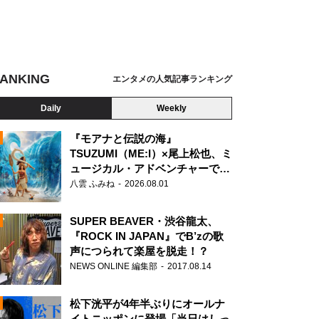
ANKING
エンタメの人気記事ランキング
Daily
Weekly
『モアナと伝説の海』
TSUZUMI（ME:I）×尾上松也、ミ
ュージカル・アドベンチャーで美
N
声を響かせる
八雲 ふみね
2026.08.01
SUPER BEAVER・渋谷龍太、
『ROCK IN JAPAN』でB’zの歌
声につられて楽屋を脱走！？
NEWS ONLINE 編集部
2017.08.14
松下洸平が4年半ぶりにオールナ
イトニッポンに登場「当日はしっ