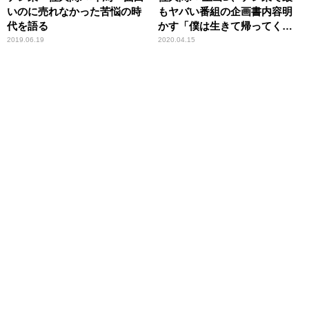
いのに売れなかった苦悩の時
もヤバい番組の企画書内容明
代を語る
かす「僕は生きて帰ってくる
ことができるんです」
2019.06.19
2020.04.15