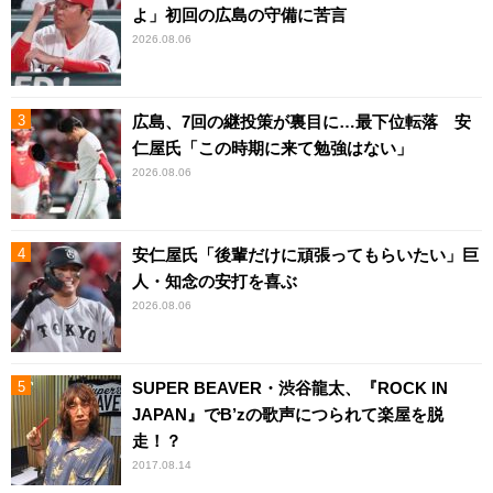
よ」初回の広島の守備に苦言
2026.08.06
広島、7回の継投策が裏目に…最下位転落 安
仁屋氏「この時期に来て勉強はない」
2026.08.06
安仁屋氏「後輩だけに頑張ってもらいたい」巨
人・知念の安打を喜ぶ
2026.08.06
SUPER BEAVER・渋谷龍太、『ROCK IN
JAPAN』でB’zの歌声につられて楽屋を脱
走！？
2017.08.14