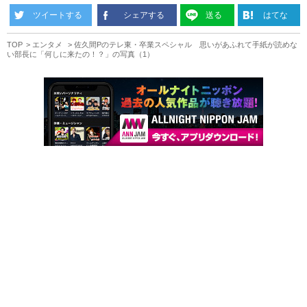
ツイートする
シェアする
送る
はてな
TOP
エンタメ
佐久間Pのテレ東・卒業スペシャル 思いがあふれて手紙が読めな
い部長に「何しに来たの！？」の写真（1）