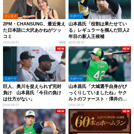
エンタメ
スポーツ
2PM・CHANSUNG、最近覚え
山本昌氏「役割は果たせてい
た日本語に大沢あかねがツッ
る」レギュラーを掴んだ巨人2
コミ
年目の新人王候補
2026.08.07
AD
2026.08.07
NEW
NEW
スポーツ
スポーツ
巨人、奥川を捉えられず完封
山本昌氏「大城選手自身がび
負け 山本昌氏「今日の負け
っくりしていましたね」ヤク
は仕方がない」
ルトのファースト・澤井の判
断を評価
2026.08.07
2026.08.07
NEW
NEW