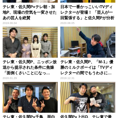
テレ東・佐久間P×テレ朝・加
日本で一番かっこいいTVディ
地P、現場の空気を一変させた
レクターが登場！ 「芸人が一
あの芸人を絶賛
回緊張する」と佐久間Pが分析
2019.06.04
2020.08.05
テレ東・佐久間P、ニッポン放
テレ東・佐久間P、「M-1」優
送から提示された条件に焦燥
勝のミルクボーイは「TVディ
「面倒くさいことになっ
レクターの間でもうわさにな
た……」
っていた」
2020.01.29
2019.12.31
テレ東・佐久間P×千鳥 面白
佐久間P×上出D、テレ東で最