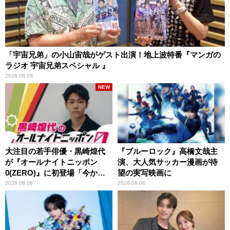
「宇宙兄弟」の小山宙哉がゲスト出演！地上波特番『マンガの
ラジオ 宇宙兄弟スペシャル 』
2026.08.09
NEW
大注目の若手俳優・黒崎煌代
『ブルーロック』高橋文哉主
が『オールナイトニッポン
演、大人気サッカー漫画が待
0(ZERO)』に初登場「今から
望の実写映画に
とてもワクワクしておりま
2026.08.08
2026.08.08
す！」