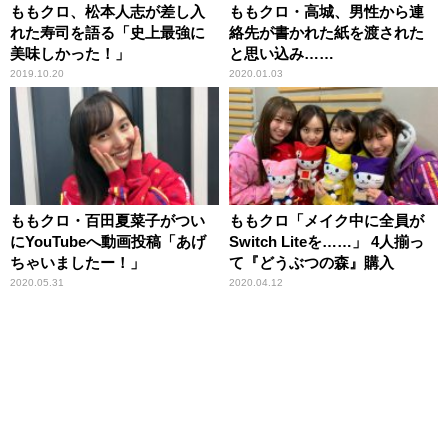
ももクロ、松本人志が差し入
ももクロ・高城、男性から連
れた寿司を語る「史上最強に
絡先が書かれた紙を渡された
美味しかった！」
と思い込み……
2019.10.20
2020.01.03
ももクロ・百田夏菜子がつい
ももクロ「メイク中に全員が
にYouTubeへ動画投稿「あげ
Switch Liteを……」 4人揃っ
ちゃいましたー！」
て『どうぶつの森』購入
2020.05.31
2020.04.12