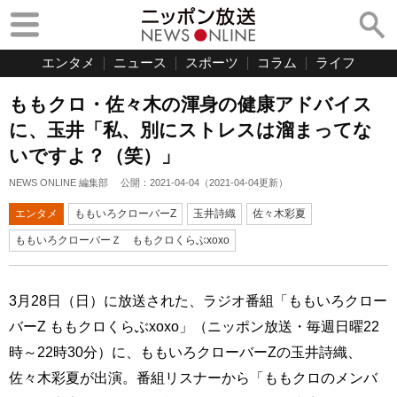
エンタメ
ニュース
スポーツ
コラム
ライフ
ももクロ・佐々木の渾身の健康アドバイス
に、玉井「私、別にストレスは溜まってな
いですよ？（笑）」
NEWS ONLINE 編集部
公開：
2021-04-04
（
2021-04-04
更新）
エンタメ
ももいろクローバーZ
玉井詩織
佐々木彩夏
ももいろクローバーＺ ももクロくらぶxoxo
3月28日（日）に放送された、ラジオ番組「ももいろクロー
バーZ ももクロくらぶxoxo」（ニッポン放送・毎週日曜22
時～22時30分）に、ももいろクローバーZの玉井詩織、
佐々木彩夏が出演。番組リスナーから「ももクロのメンバ