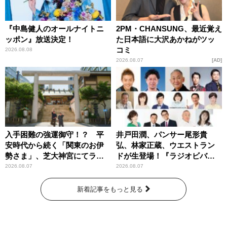
『中島健人のオールナイトニ
2PM・CHANSUNG、最近覚え
ッポン』放送決定！
た日本語に大沢あかねがツッ
コミ
2026.08.08
2026.08.07
AD
入手困難の強運御守！？ 平
井戸田潤、パンサー尾形貴
安時代から続く「関東のお伊
弘、林家正蔵、ウエストラン
勢さま」、芝大神宮にてラン
ドが生登場！『ラジオビバリ
パンプスが合格祈願！
ー昼ズ』
2026.08.07
2026.08.07
新着記事をもっと見る