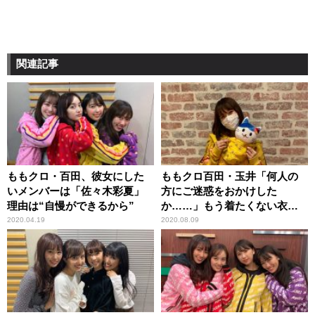
関連記事
ももクロ・百田、彼女にした
ももクロ百田・玉井「何人の
いメンバーは「佐々木彩夏」
方にご迷惑をおかけした
理由は“自慢ができるから”
か……」もう着たくない衣装
が続々
2020.04.19
2020.08.09