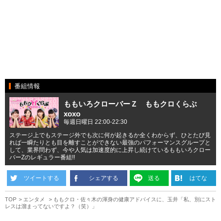
番組情報
ももいろクローバーＺ ももクロくらぶ
xoxo
毎週日曜日 22:00-22:30
ステージ上でもステージ外でも次に何が起きるか全くわからず、ひとたび見
れば一瞬たりとも目を離すことができない最強のパフォーマンスグループと
して、業界問わず、今や人気は加速度的に上昇し続けているももいろクロー
バーZのレギュラー番組!!
ツイートする
シェアする
送る
はてな
TOP
エンタメ
ももクロ・佐々木の渾身の健康アドバイスに、玉井「私、別にスト
レスは溜まってないですよ？（笑）」