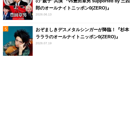
の“親子”共演 『vs豊田章男 supported by 三四
郎のオールナイトニッポン0(ZERO)』
2026.06.13
おぞましきデスメタルシンガーが降臨！『杉本
ラララのオールナイトニッポン0(ZERO)』
2026.07.19