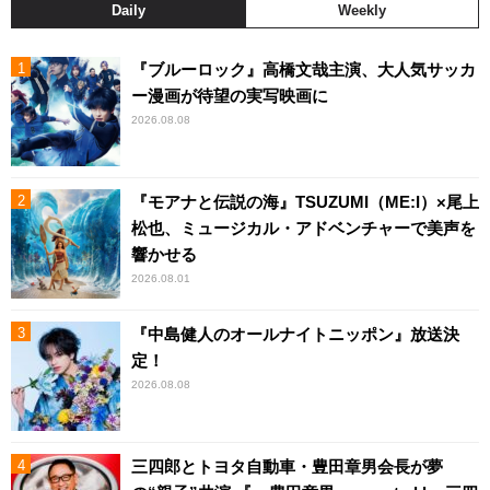
Daily
Weekly
『ブルーロック』高橋文哉主演、大人気サッカ
ー漫画が待望の実写映画に
2026.08.08
『モアナと伝説の海』TSUZUMI（ME:I）×尾上
松也、ミュージカル・アドベンチャーで美声を
響かせる
2026.08.01
『中島健人のオールナイトニッポン』放送決
定！
2026.08.08
三四郎とトヨタ自動車・豊田章男会長が夢