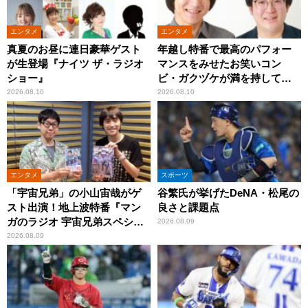
エンタメ
エンタメ
真夏のお昼に連日豪華ゲスト
年越し特番で最高のパフォー
が生登場『ナイツ ザ・ラジオ
マンスをみせたお笑いコン
ショー』
ビ・ガクヅケが満を持して
『オールナイトニッポン
2026.08.10
2026.08.10
0(ZERO)』に登場！
エンタメ
スポーツ
「宇宙兄弟」の小山宙哉がゲ
谷繁氏が挙げたDeNA・松尾の
スト出演！地上波特番『マン
良さと課題点
ガのラジオ 宇宙兄弟スペシャ
2026.08.09
ル 』
2026.08.09