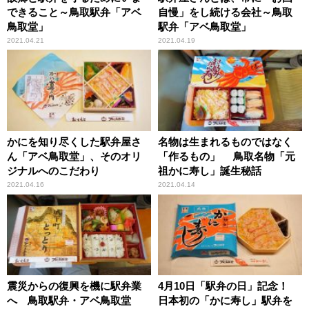
できること～鳥取駅弁「アベ
自慢」をし続ける会社～鳥取
鳥取堂」
駅弁「アベ鳥取堂」
2021.04.21
2021.04.19
かにを知り尽くした駅弁屋さ
名物は生まれるものではなく
ん「アベ鳥取堂」、そのオリ
「作るもの」 鳥取名物「元
ジナルへのこだわり
祖かに寿し」誕生秘話
2021.04.16
2021.04.14
震災からの復興を機に駅弁業
4月10日「駅弁の日」記念！
へ 鳥取駅弁・アベ鳥取堂
日本初の「かに寿し」駅弁を