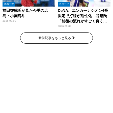
スポーツ
スポーツ
前田智徳氏が見た今季の広
DeNA、エンカーナシオン4番
島・小園海斗
固定で打線が活性化 谷繁氏
「前後の流れがすごく良くな
2026.08.09
りましたね」
2026.08.09
新着記事をもっと見る