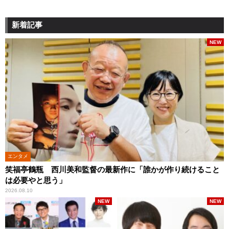
新着記事
NEW
エンタメ
笑福亭鶴瓶 西川美和監督の最新作に「誰かが作り続けること
は必要やと思う」
2026.08.10
NEW
NEW