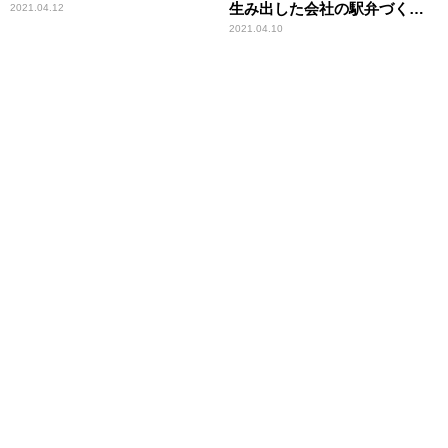
生み出した会社の駅弁づくり
2021.04.12
に密着
2021.04.10