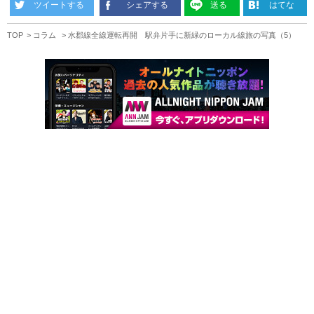
ツイートする
シェアする
送る
はてな
TOP
コラム
水郡線全線運転再開 駅弁片手に新緑のローカル線旅の写真（5）