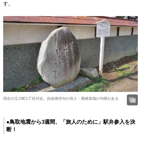
す。
現在の立川町1丁目付近。自由律俳句の俳人・尾崎放哉の句碑がある
●鳥取地震から3週間、「旅人のために」駅弁参入を決
断！