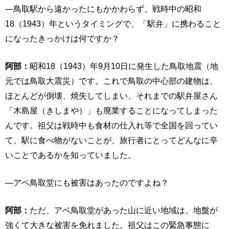
―鳥取駅から遠かったにもかかわらず、戦時中の昭和
18（1943）年というタイミングで、「駅弁」に携わること
になったきっかけは何ですか？
阿部：
昭和18（1943）年9月10日に発生した鳥取地震（地
元では鳥取大震災）です。これで鳥取の中心部の建物は、
ほとんどが倒壊、焼失してしまい、それまでの駅弁屋さん
「木島屋（きしまや）」も廃業することになってしまった
んです。祖父は戦時中も食材の仕入れ等で全国を回ってい
て、駅に食べ物がないことが、旅行者にとってどんなに辛
いことであるかを知っていました。
―アベ鳥取堂にも被害はあったのですよね？
阿部：
ただ、アベ鳥取堂があった山に近い地域は、地盤が
強くて大きな被害を免れました。祖父はこの緊急事態に