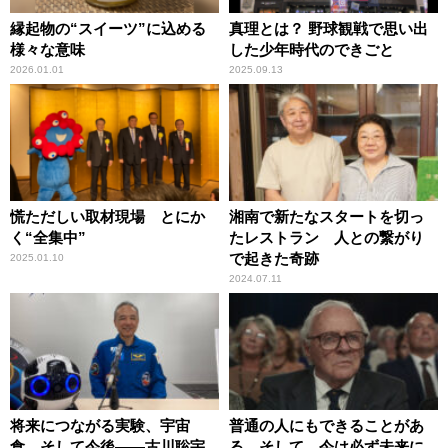
縁起物の“スイーツ”に込める
真理とは？ 野球観戦で思い出
様々な意味
した少年時代のできごと
2026.01.01
2025.09.13
慌ただしい取材現場 とにか
湘南で新たなスタートを切っ
く“全集中”
たレストラン 人との繋がり
で起きた奇跡
2025.01.10
2024.07.11
将来につながる実験、宇宙
普通の人にもできることがあ
食、そして今後――古川聡宇
る。そして、今は必ず未来に