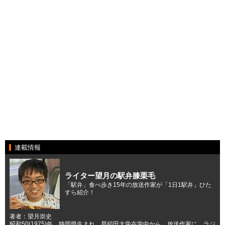
連載情報
ライター望月の駅弁膝栗毛
「駅弁」食べ歩き15年の放送作家が「1日1駅弁」ひた
すら紹介！
著者：望月崇史
昭和50(1975)年、静岡県生まれ。早稲田大学在学中から、放送作家に。ラジ