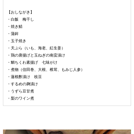
【おしながき】
・白飯 梅干し
・焼き鯖
・蒲鉾
・玉子焼き
・天ぷら（いも、海老、紅生姜）
・鶏の唐揚げと玉ねぎの南蛮漬け
・鯛ちくわ素揚げ 七味がけ
・煮物（信田巻、大根、椎茸、もみじ人参）
・蓮根酢漬け 枝豆
・するめの麹漬け
・うずら豆甘煮
・梨のワイン煮