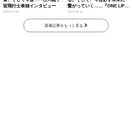
宙飛行士単独インタビュー
繋がっていく……『ONE LIFE
奇跡が繋いだ6000の命』
2024.07.05
2024.06.21
新着記事をもっと見る