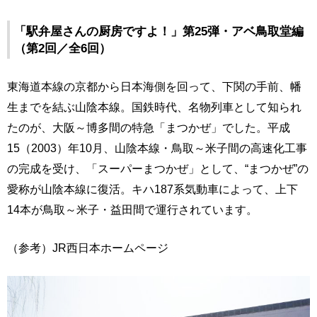
「駅弁屋さんの厨房ですよ！」第25弾・アベ鳥取堂編
（第2回／全6回）
東海道本線の京都から日本海側を回って、下関の手前、幡
生までを結ぶ山陰本線。国鉄時代、名物列車として知られ
たのが、大阪～博多間の特急「まつかぜ」でした。平成
15（2003）年10月、山陰本線・鳥取～米子間の高速化工事
の完成を受け、「スーパーまつかぜ」として、“まつかぜ”の
愛称が山陰本線に復活。キハ187系気動車によって、上下
14本が鳥取～米子・益田間で運行されています。
（参考）JR西日本ホームページ