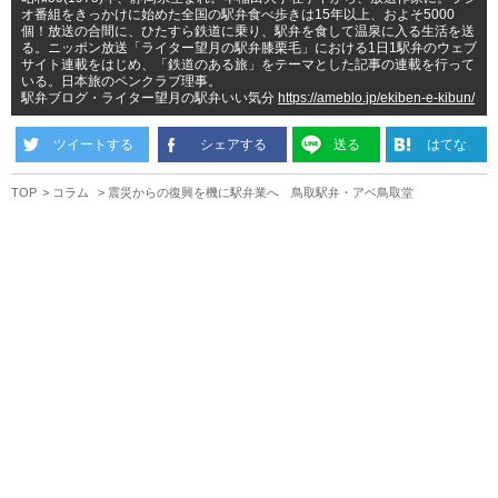
オ番組をきっかけに始めた全国の駅弁食べ歩きは15年以上、およそ5000
個！放送の合間に、ひたすら鉄道に乗り、駅弁を食して温泉に入る生活を送
る。ニッポン放送「ライター望月の駅弁膝栗毛」における1日1駅弁のウェブ
サイト連載をはじめ、「鉄道のある旅」をテーマとした記事の連載を行って
いる。日本旅のペンクラブ理事。
駅弁ブログ・ライター望月の駅弁いい気分
https://ameblo.jp/ekiben-e-kibun/
ツイートする
シェアする
送る
はてな
TOP
コラム
震災からの復興を機に駅弁業へ 鳥取駅弁・アベ鳥取堂