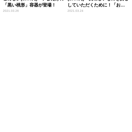
「黒い桃形」容器が登場！
していただくために！「お弁
当シールド」！
2021.03.26
2021.03.24