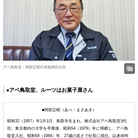
アベ鳥取堂・阿部正昭代表取締役社長
●アベ鳥取堂、ルーツはお菓子屋さん
■阿部正昭（あべ・まさあき）
昭和32（1957）年1月1日、鳥取市生まれ。株式会社アベ鳥取堂3代
目。東京都内の大学を卒業後、昭和54（1979）年に帰郷し、アベ鳥
取堂入社。昭和59（1984）年、27歳の若さで社長に就任。以来40年