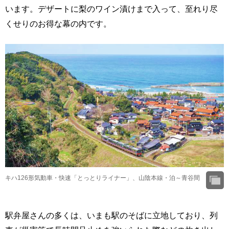
います。デザートに梨のワイン漬けまで入って、至れり尽
くせりのお得な幕の内です。
キハ126形気動車・快速「とっとりライナー」、山陰本線・泊～青谷間
駅弁屋さんの多くは、いまも駅のそばに立地しており、列