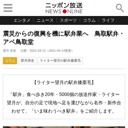
エンタメ
ニュース
スポーツ
コラム
ライフ
震災からの復興を機に駅弁業へ 鳥取駅弁・
アベ鳥取堂
望月 崇史
公開：
2021-04-12
（
2021-04-14
更新）
コラム
望月崇史
ライター望月の駅弁膝栗毛
【ライター望月の駅弁膝栗毛】
「駅弁」食べ歩き20年・5000個の放送作家・ライター
望月が、自分の足で現地へ足を運びながら名作・新作合
わせて、「いま味わうべき駅弁」をご紹介します。