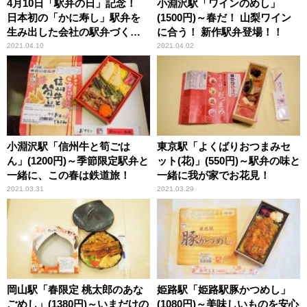
4月10日「駅弁の日」記念！
小淵沢駅「ワインのめし」
日本初の「かに寿し」駅弁を
(1500円)～春だ！ 山梨ワイン
生み出した会社の駅弁づくり
に合う！ 新作駅弁登場！！
に密着
2021.04.10
2021.04.02
小淵沢駅「信州牛と筍ごは
東京駅「よくばりおつまみセ
ん」(1200円)～季節限定駅弁と
ット(花)」(550円)～駅弁の味と
一緒に、この春は鉄道旅！
一緒に我が家でお花見！
2021.03.31
2021.03.29
岡山駅「春限定 桃太郎のあな
姫路駅「姫路駅豚かつめし」
ごめし」(1380円)～いまだけの
(1080円)～美味しいものを安心