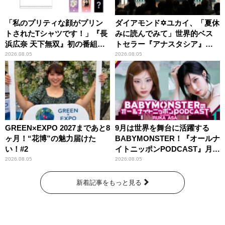
「私のプリティな顔がプリン
ダイアモンド✡ユカイ、「夏休
トされたTシャツです！」『長
みに読んでみて」世界的ベス
浜広奈 天下無双』初の番組グ
トセラー『アナスタシア』を
ッズ発売
紹介
2026.08.05
2026.08.05
GREEN×EXPO 2027まであと8
9月は世界を舞台に活躍する
ヶ月！“花博”の魅力届けた
BABYMONSTER！『オールナ
い！#2
イトニッポンPODCAST』月替
わりパーソナリティ
2026.08.05
2026.08.05
新着記事をもっと見る