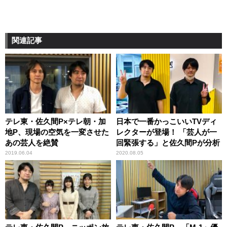
関連記事
テレ東・佐久間P×テレ朝・加
日本で一番かっこいいTVディ
地P、現場の空気を一変させた
レクターが登場！ 「芸人が一
あの芸人を絶賛
回緊張する」と佐久間Pが分析
2019.06.04
2020.08.05