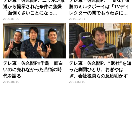
テレ東・佐久間P、ニッポン放
テレ東・佐久間P、「M-1」優
送から提示された条件に焦燥
勝のミルクボーイは「TVディ
「面倒くさいことになっ
レクターの間でもうわさにな
た……」
っていた」
2020.01.29
2019.12.31
テレ東・佐久間P×千鳥 面白
テレ東・佐久間P、“退社”を知
いのに売れなかった苦悩の時
った劇団ひとり、おぎやは
代を語る
ぎ、会社役員らの反応明かす
2019.06.19
2021.03.10