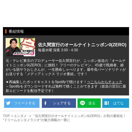
番組情報
佐久間宣行のオールナイトニッポン0(ZERO)
毎週水曜 深夜 3:00 - 4:30
元・テレビ東京のプロデューサー佐久間宣行が、ニッポン放送の「オールナ
イトニッポン0(ZERO)」に挑戦！ フリーのテレビマン、45歳で既婚者、娘
がいる脱サラおじさんが、一生懸命しゃべります。最年長パーソナリティが
お送りする「メディアミックス ラジオ番組」です！
★再編集したポッドキャストをSpotifyで聴けます！
⇒こちらからチェック
～Spotifyをダウンロードすれば無料で聴くことができます（放送の翌日に最
新エピソードを配信予定です）
ツイートする
シェアする
送る
はてな
TOP
エンタメ
「佐久間宣行のオールナイトニッポン0(ZERO)」が初の書籍化！
”ドリームエンタメラジオ”の魅力満載の一冊に