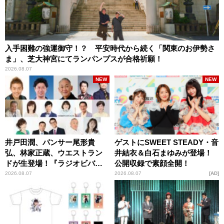
入手困難の強運御守！？ 平安時代から続く「関東のお伊勢さ
ま」、芝大神宮にてランパンプスが合格祈願！
2026.08.07
NEW
NEW
井戸田潤、パンサー尾形貴
ゲストにSWEET STEADY・音
弘、林家正蔵、ウエストラン
井結衣＆白石まゆみが登場！
ドが生登場！『ラジオビバリ
公開収録で素顔全開！
ー昼ズ』
2026.08.07
2026.08.07
AD