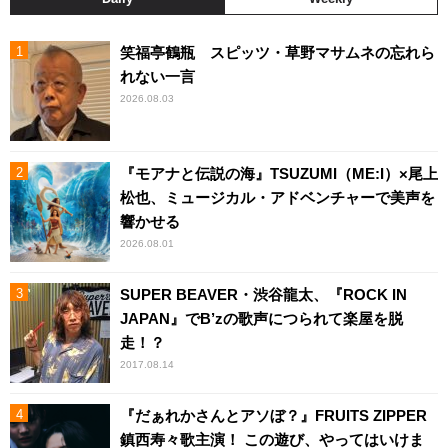
笑福亭鶴瓶 スピッツ・草野マサムネの忘れら
れない一言
2026.08.03
『モアナと伝説の海』TSUZUMI（ME:I）×尾上
松也、ミュージカル・アドベンチャーで美声を
響かせる
2026.08.01
SUPER BEAVER・渋谷龍太、『ROCK IN
JAPAN』でB’zの歌声につられて楽屋を脱
走！？
2017.08.14
『だぁれかさんとアソぼ？』FRUITS ZIPPER
鎮西寿々歌主演！ この遊び、やってはいけま