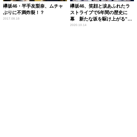
欅坂46・平手友梨奈、ムチャ
欅坂46、笑顔と涙あふれたラ
ぶりに不満炸裂！？
ストライブで5年間の歴史に
幕 新たな坂を駆け上がる“櫻
2017.08.16
坂46”が誕生
2020.10.14