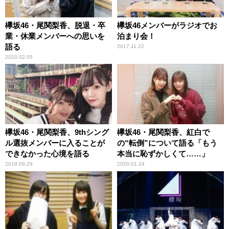
欅坂46・尾関梨香、脱退・卒
欅坂46メンバーがラジオでお
業・休業メンバーへの思いを
泊まり会！
語る
2017.11.22
2020.02.05
欅坂46・尾関梨香、9thシング
欅坂46・尾関梨香、紅白で
ル選抜メンバーに入ることが
の“転倒”について語る「もう
できなかった心境を語る
本当に恥ずかしくて……」
2019.09.29
2020.01.24