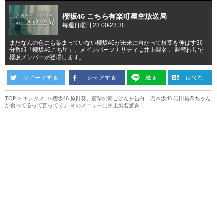
櫻坂46 こちら有楽町星空放送局
毎週日曜日 23:00-23:30
まだなんの色にも染まっていない櫻坂46が未来に向かって枝葉を伸ばす30
分番組「櫻坂46こち星」。メインパーソナリティは井上梨名 。週替わりで
櫻坂メンバーが登場します。
ツイートする
シェアする
送る
はてな
TOP
エンタメ
櫻坂46 原田葵、衝撃の朝ごはんを告白「乃木坂46 与田祐希ちゃん
が食べてるって言ってて」 そのメニューに井上梨名驚き