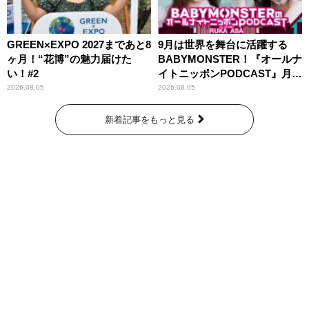
GREEN×EXPO 2027まであと8
9月は世界を舞台に活躍する
ヶ月！“花博”の魅力届けた
BABYMONSTER！『オールナ
い！#2
イトニッポンPODCAST』月替
わりパーソナリティ
2026.08.05
2026.08.05
新着記事をもっと見る