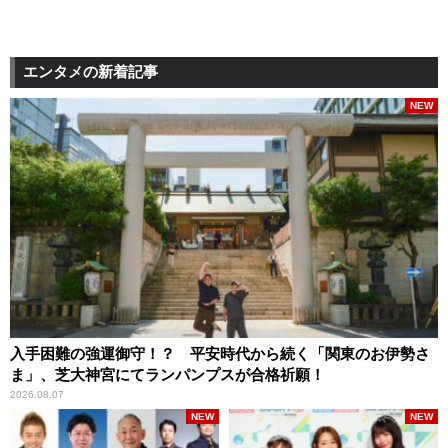
エンタメの新着記事
NEW
入手困難の強運御守！？ 平安時代から続く「関東のお伊勢さ
ま」、芝大神宮にてランパンプスが合格祈願！
2026.08.07
NEW
NEW