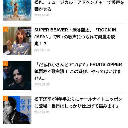
松也、ミュージカル・アドベンチャーで美声を
響かせる
2026.08.01
SUPER BEAVER・渋谷龍太、『ROCK IN
JAPAN』でB’zの歌声につられて楽屋を脱
走！？
2017.08.14
『だぁれかさんとアソぼ？』FRUITS ZIPPER
鎮西寿々歌主演！ この遊び、やってはいけま
せん。
2026.07.25
松下洸平が4年半ぶりにオールナイトニッポン
に登場「当日はしっかり仕上げて臨みます」
2026.07.31