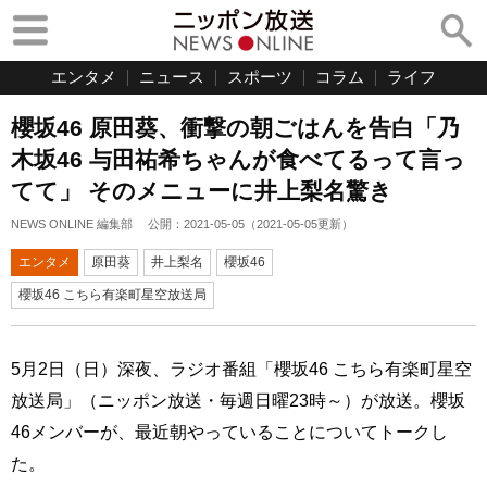
エンタメ
ニュース
スポーツ
コラム
ライフ
櫻坂46 原田葵、衝撃の朝ごはんを告白「乃
木坂46 与田祐希ちゃんが食べてるって言っ
てて」 そのメニューに井上梨名驚き
NEWS ONLINE 編集部
公開：
2021-05-05
（
2021-05-05
更新）
エンタメ
原田葵
井上梨名
櫻坂46
櫻坂46 こちら有楽町星空放送局
5月2日（日）深夜、ラジオ番組「櫻坂46 こちら有楽町星空
放送局」（ニッポン放送・毎週日曜23時～）が放送。櫻坂
46メンバーが、最近朝やっていることについてトークし
た。