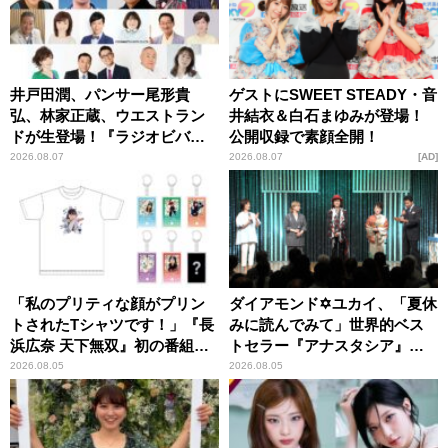
井戸田潤、パンサー尾形貴
ゲストにSWEET STEADY・音
弘、林家正蔵、ウエストラン
井結衣＆白石まゆみが登場！
ドが生登場！『ラジオビバリ
公開収録で素顔全開！
ー昼ズ』
2026.08.07
2026.08.07
AD
「私のプリティな顔がプリン
ダイアモンド✡ユカイ、「夏休
トされたTシャツです！」『長
みに読んでみて」世界的ベス
浜広奈 天下無双』初の番組グ
トセラー『アナスタシア』を
ッズ発売
紹介
2026.08.05
2026.08.05