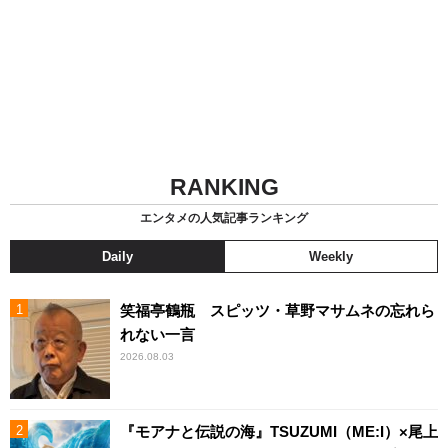
RANKING
エンタメの人気記事ランキング
Daily
Weekly
笑福亭鶴瓶 スピッツ・草野マサムネの忘れら
れない一言
2026.08.03
『モアナと伝説の海』TSUZUMI（ME:I）×尾上