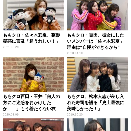
ももクロ・佐々木彩夏、整形
ももクロ・百田、彼女にした
疑惑に言及「超うれしい！」
いメンバーは「佐々木彩夏」
理由は“自慢ができるから”
2021.03.28
2020.04.19
ももクロ百田・玉井「何人の
ももクロ、松本人志が差し入
方にご迷惑をおかけした
れた寿司を語る「史上最強に
か……」もう着たくない衣装
美味しかった！」
が続々
2020.08.09
2019.10.20