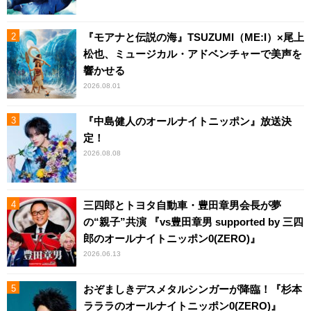
『モアナと伝説の海』TSUZUMI（ME:I）×尾上
松也、ミュージカル・アドベンチャーで美声を
響かせる
2026.08.01
『中島健人のオールナイトニッポン』放送決
定！
2026.08.08
三四郎とトヨタ自動車・豊田章男会長が夢
の“親子”共演 『vs豊田章男 supported by 三四
郎のオールナイトニッポン0(ZERO)』
2026.06.13
おぞましきデスメタルシンガーが降臨！『杉本
ラララのオールナイトニッポン0(ZERO)』