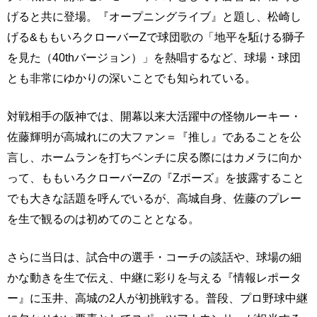
げると共に登場。『オープニングライブ』と題し、松崎し
げる&ももいろクローバーZで球団歌の「地平を駈ける獅子
を見た（40thバージョン）」を熱唱するなど、球場・球団
とも非常にゆかりの深いことでも知られている。
対戦相手の阪神では、開幕以来大活躍中の怪物ルーキー・
佐藤輝明が高城れにの大ファン＝『推し』であることを公
言し、ホームランを打ちベンチに戻る際にはカメラに向か
って、ももいろクローバーZの『Zポーズ』を披露すること
でも大きな話題を呼んでいるが、高城自身、佐藤のプレー
を生で観るのは初めてのこととなる。
さらに当日は、試合中の選手・コーチの談話や、球場の細
かな動きを生で伝え、中継に彩りを与える『情報レポータ
ー』に玉井、高城の2人が初挑戦する。普段、プロ野球中継