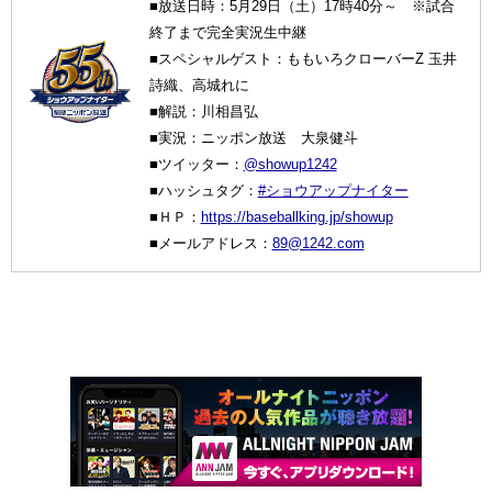
■放送日時：5月29日（土）17時40分～ ※試合
終了まで完全実況生中継
■スペシャルゲスト：ももいろクローバーZ 玉井
詩織、高城れに
■解説：川相昌弘
■実況：ニッポン放送 大泉健斗
■ツイッター：
@showup1242
■ハッシュタグ：
#ショウアップナイター
■ＨＰ：
https://baseballking.jp/showup
■メールアドレス：
89@1242.com