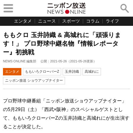
エンタメ
ニュース
スポーツ
コラム
ライフ
ももクロ 玉井詩織 & 高城れに「頑張りま
す！」 プロ野球中継名物『情報レポータ
ー』初挑戦
NEWS ONLINE 編集部
公開：
2021-05-26
（
2021-05-26
更新）
エンタメ
ももいろクローバーZ
玉井詩織
高城れに
ニッポン放送 ショウアップナイター
プロ野球中継番組「ニッポン放送ショウアップナイター」
の5月29日（土）「西武×阪神」のスペシャルゲストとし
て、ももいろクローバーZの玉井詩織と高城れにが生出演す
ることが決定した。