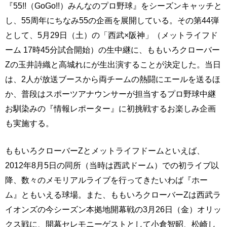
『55!!（GoGo!!）みんなのプロ野球』をシーズンキャッチと
し、55周年にちなみ55の企画を展開している。その第44弾
として、5月29日（土）の「西武×阪神」（メットライフド
ーム 17時45分試合開始）の生中継に、ももいろクローバー
Zの玉井詩織と高城れにが生出演することが決定した。当日
は、2人が放送ブースから両チームの熱闘にエールを送るほ
か、普段はスポーツアナウンサーが担当するプロ野球中継
お馴染みの『情報レポーター』に初挑戦するお楽しみ企画
も実施する。
ももいろクローバーZとメットライフドームといえば、
2012年8月5日の同所（当時は西武ドーム）での初ライブ以
降、数々のメモリアルライブを行ってきたいわば『ホー
ム』ともいえる球場。また、ももいろクローバーZは西武ラ
イオンズの今シーズン本拠地開幕戦の3月26日（金）オリッ
クス戦に、開幕セレモニーゲストとして小倉智昭、松崎し