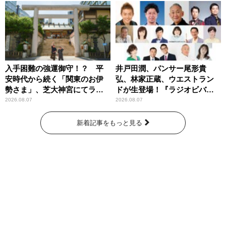
入手困難の強運御守！？ 平
井戸田潤、パンサー尾形貴
安時代から続く「関東のお伊
弘、林家正蔵、ウエストラン
勢さま」、芝大神宮にてラン
ドが生登場！『ラジオビバリ
パンプスが合格祈願！
ー昼ズ』
2026.08.07
2026.08.07
新着記事をもっと見る