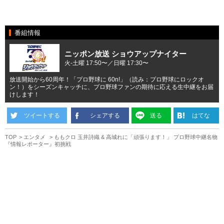
番組情報
ニッポン放送 ショウアップナイター
火-土曜 17:50〜／日曜 17:30〜
放送開始から60周年！「プロ野球に 60n!」（読み：プロ野球にロックオ
ン！）をシーズンキャッチに、プロ野球ファンの期待に応える生中継をお届
けします！
ツイートする
シェアする
送る
はてな
TOP
エンタメ
ももクロ 玉井詩織 & 高城れに「頑張ります！」 プロ野球中継名物
『情報レポーター』初挑戦