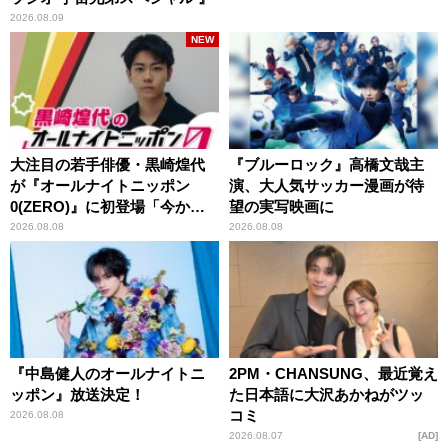
2026.08.09
NEW
大注目の若手俳優・黒崎煌代
『ブルーロック』高橋文哉主
が『オールナイトニッポン
演、大人気サッカー漫画が待
0(ZERO)』に初登場「今から
望の実写映画に
とてもワクワクしておりま
2026.08.08
2026.08.08
す！」
『中島健人のオールナイトニ
2PM・CHANSUNG、最近覚え
ッポン』放送決定！
た日本語に大沢あかねがツッ
コミ
2026.08.08
2026.08.07
AD