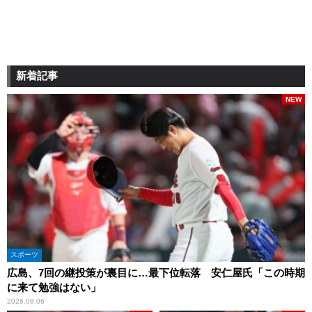
新着記事
NEW
スポーツ
広島、7回の継投策が裏目に…最下位転落 安仁屋氏「この時期
に来て勉強はない」
2026.08.06