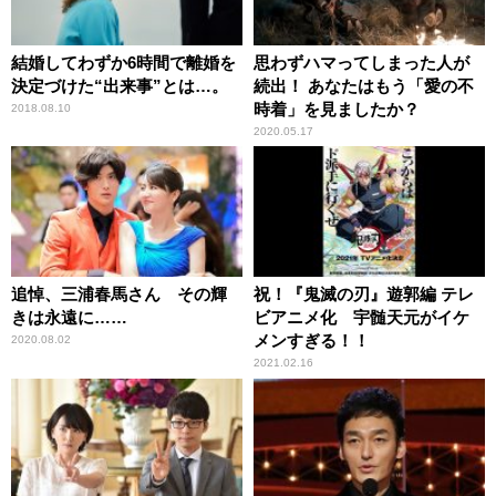
結婚してわずか6時間で離婚を
思わずハマってしまった人が
決定づけた“出来事”とは…。
続出！ あなたはもう「愛の不
時着」を見ましたか？
2018.08.10
2020.05.17
追悼、三浦春馬さん その輝
祝！『鬼滅の刃』遊郭編 テレ
きは永遠に……
ビアニメ化 宇髄天元がイケ
メンすぎる！！
2020.08.02
2021.02.16