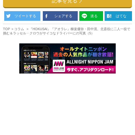
記事を見る
ツイートする
シェアする
送る
はてな
TOP
コラム
『HOKUSAI』『アオラレ』柳楽優弥・田中泯、北斎役に二人一役で
挑む＆ラッセル・クロウがサイコなドライバーにの写真（5）