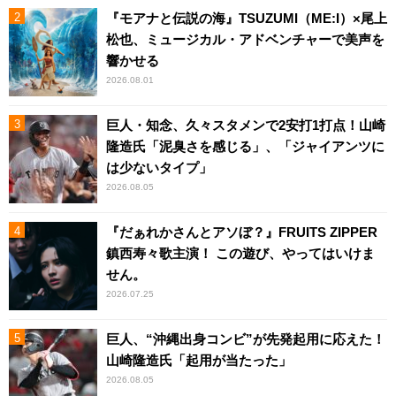
『モアナと伝説の海』TSUZUMI（ME:I）×尾上
松也、ミュージカル・アドベンチャーで美声を
響かせる
2026.08.01
巨人・知念、久々スタメンで2安打1打点！山崎
隆造氏「泥臭さを感じる」、「ジャイアンツに
は少ないタイプ」
2026.08.05
『だぁれかさんとアソぼ？』FRUITS ZIPPER
鎮西寿々歌主演！ この遊び、やってはいけま
せん。
2026.07.25
巨人、“沖縄出身コンビ”が先発起用に応えた！
山崎隆造氏「起用が当たった」
2026.08.05