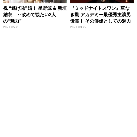
祝 “逃げ恥”婚！ 星野源 & 新垣
『ミッドナイトスワン』草な
結衣 ～改めて観たい2人
ぎ剛 アカデミー最優秀主演男
の“魅力”
優賞！ その俳優としての魅力
2021.05.20
2021.03.22