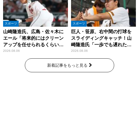
スポーツ
スポーツ
山崎隆造氏、広島・佐々木に
巨人・笹原、右中間の打球を
エール「将来的にはクリーン
スライディングキャッチ！山
アップを任せられるくらいま
崎隆造氏「一歩でも遅れた
では成長して」
ら…」
2026.08.06
2026.08.06
新着記事をもっと見る