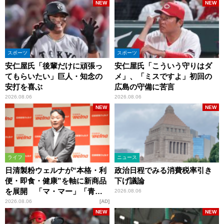
NEW
NEW
スポーツ
スポーツ
安仁屋氏「後輩だけに頑張っ
安仁屋氏「こういう守りはダ
てもらいたい」巨人・知念の
メ」、「ミスですよ」初回の
安打を喜ぶ
広島の守備に苦言
2026.08.06
2026.08.06
NEW
NEW
ライフ
ニュース
日清製粉ウェルナが“本格・利
政治日程でみる消費税率引き
便・即食・健康”を軸に新商品
下げ議論
を展開 「マ・マー」「青の
2026.08.06
洞窟」ブランドを強化
2026.08.06
AD
NEW
NEW