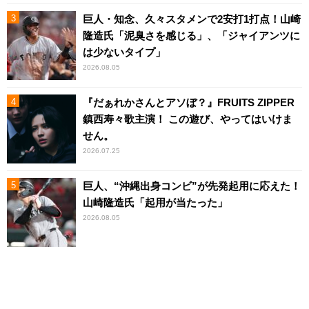
巨人・知念、久々スタメンで2安打1打点！山崎
隆造氏「泥臭さを感じる」、「ジャイアンツに
は少ないタイプ」
2026.08.05
『だぁれかさんとアソぼ？』FRUITS ZIPPER
鎮西寿々歌主演！ この遊び、やってはいけま
せん。
2026.07.25
巨人、“沖縄出身コンビ”が先発起用に応えた！
山崎隆造氏「起用が当たった」
2026.08.05