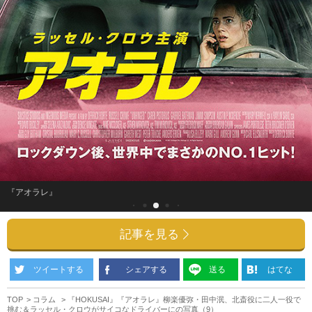
『アオラレ』
記事を見る
ツイートする
シェアする
送る
はてな
TOP
コラム
『HOKUSAI』『アオラレ』柳楽優弥・田中泯、北斎役に二人一役で
挑む＆ラッセル・クロウがサイコなドライバーにの写真（9）