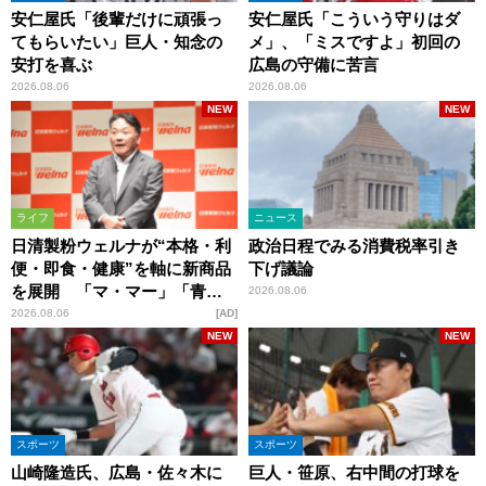
安仁屋氏「後輩だけに頑張っ
安仁屋氏「こういう守りはダ
てもらいたい」巨人・知念の
メ」、「ミスですよ」初回の
安打を喜ぶ
広島の守備に苦言
2026.08.06
2026.08.06
NEW
NEW
ライフ
ニュース
日清製粉ウェルナが“本格・利
政治日程でみる消費税率引き
便・即食・健康”を軸に新商品
下げ議論
を展開 「マ・マー」「青の
2026.08.06
洞窟」ブランドを強化
2026.08.06
AD
NEW
NEW
スポーツ
スポーツ
山崎隆造氏、広島・佐々木に
巨人・笹原、右中間の打球を