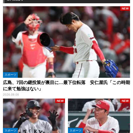
NEW
スポーツ
広島、7回の継投策が裏目に…最下位転落 安仁屋氏「この時期
に来て勉強はない」
2026.08.06
NEW
NEW
スポーツ
スポーツ