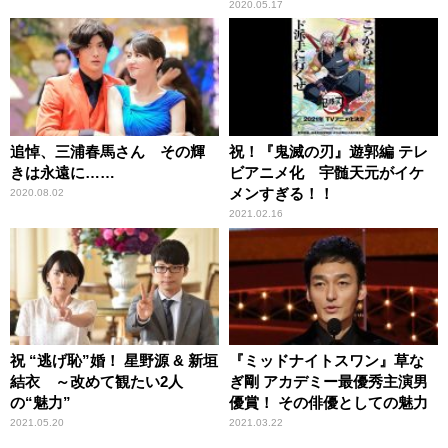
2020.05.17
追悼、三浦春馬さん その輝
祝！『鬼滅の刃』遊郭編 テレ
きは永遠に……
ビアニメ化 宇髄天元がイケ
メンすぎる！！
2020.08.02
2021.02.16
祝 “逃げ恥”婚！ 星野源 & 新垣
『ミッドナイトスワン』草な
結衣 ～改めて観たい2人
ぎ剛 アカデミー最優秀主演男
の“魅力”
優賞！ その俳優としての魅力
2021.05.20
2021.03.22