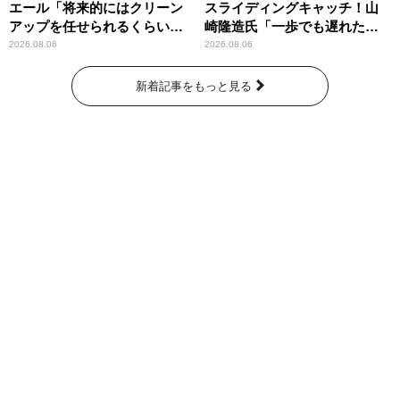
エール「将来的にはクリーン
スライディングキャッチ！山
アップを任せられるくらいま
崎隆造氏「一歩でも遅れた
では成長して」
ら…」
2026.08.06
2026.08.06
新着記事をもっと見る