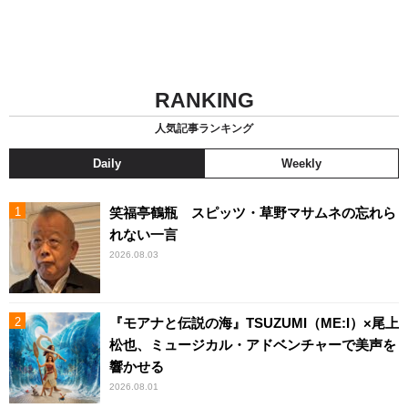
RANKING
人気記事ランキング
Daily
Weekly
笑福亭鶴瓶 スピッツ・草野マサムネの忘れら
れない一言
2026.08.03
『モアナと伝説の海』TSUZUMI（ME:I）×尾上
松也、ミュージカル・アドベンチャーで美声を
響かせる
2026.08.01