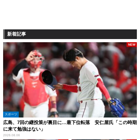
新着記事
NEW
スポーツ
広島、7回の継投策が裏目に…最下位転落 安仁屋氏「この時期
に来て勉強はない」
2026.08.06