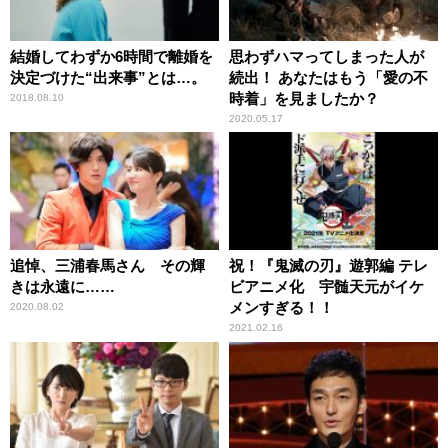
結婚してわずか6時間で離婚を
思わずハマってしまった人が
決定づけた“出来事”とは…。
続出！ あなたはもう「愛の不
時着」を見ましたか？
2018.08.10
2020.05.17
追悼、三浦春馬さん その輝
祝！『鬼滅の刃』遊郭編 テレ
きは永遠に……
ビアニメ化 宇髄天元がイケ
メンすぎる！！
2020.08.02
2021.02.16