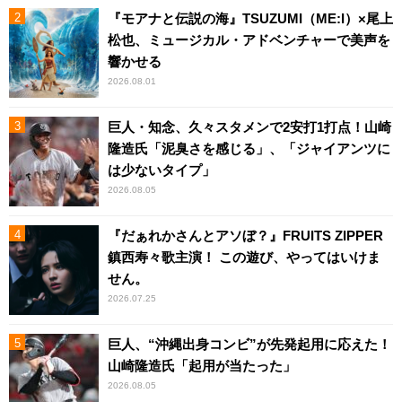
『モアナと伝説の海』TSUZUMI（ME:I）×尾上
松也、ミュージカル・アドベンチャーで美声を
響かせる
2026.08.01
巨人・知念、久々スタメンで2安打1打点！山崎
隆造氏「泥臭さを感じる」、「ジャイアンツに
は少ないタイプ」
2026.08.05
『だぁれかさんとアソぼ？』FRUITS ZIPPER
鎮西寿々歌主演！ この遊び、やってはいけま
せん。
2026.07.25
巨人、“沖縄出身コンビ”が先発起用に応えた！
山崎隆造氏「起用が当たった」
2026.08.05