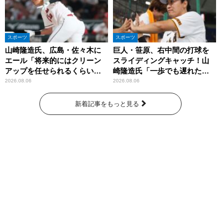
スポーツ
スポーツ
山崎隆造氏、広島・佐々木に
巨人・笹原、右中間の打球を
エール「将来的にはクリーン
スライディングキャッチ！山
アップを任せられるくらいま
崎隆造氏「一歩でも遅れた
では成長して」
ら…」
2026.08.06
2026.08.06
新着記事をもっと見る