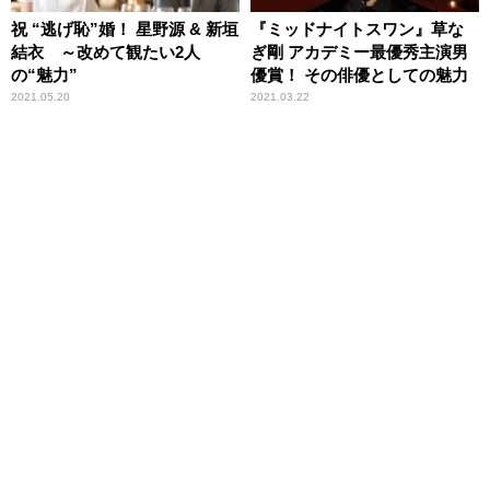
祝 “逃げ恥”婚！ 星野源 & 新垣
『ミッドナイトスワン』草な
結衣 ～改めて観たい2人
ぎ剛 アカデミー最優秀主演男
の“魅力”
優賞！ その俳優としての魅力
2021.05.20
2021.03.22