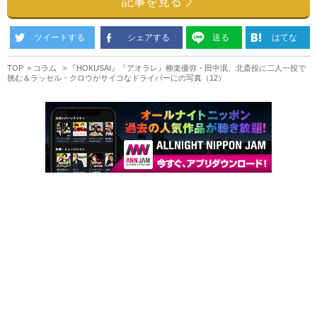
記事を見る
ツイートする
シェアする
送る
はてな
TOP
コラム
『HOKUSAI』『アオラレ』柳楽優弥・田中泯、北斎役に二人一役で
挑む＆ラッセル・クロウがサイコなドライバーにの写真（12）