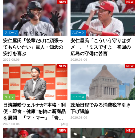
NEW
NEW
スポーツ
スポーツ
安仁屋氏「後輩だけに頑張っ
安仁屋氏「こういう守りはダ
てもらいたい」巨人・知念の
メ」、「ミスですよ」初回の
安打を喜ぶ
広島の守備に苦言
2026.08.06
2026.08.06
NEW
NEW
ライフ
ニュース
日清製粉ウェルナが“本格・利
政治日程でみる消費税率引き
便・即食・健康”を軸に新商品
下げ議論
を展開 「マ・マー」「青の
2026.08.06
洞窟」ブランドを強化
2026.08.06
AD
NEW
NEW