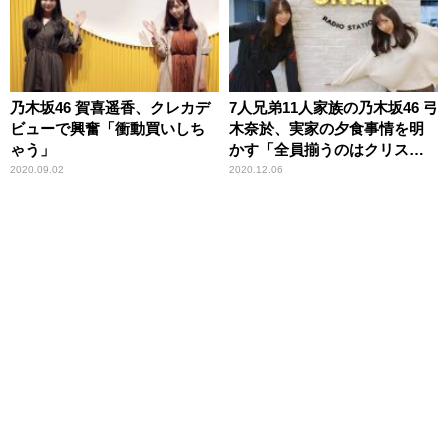
乃木坂46 賀喜遥香、クレカデ
7人兄弟11人家族の乃木坂46 弓
ビューで興奮「衝動買いしち
木奈於、実家の夕食事情を明
ゃう」
かす「全員揃うのはクリスマ
スとかお正月だけ」
2020.09.02
2020.12.06