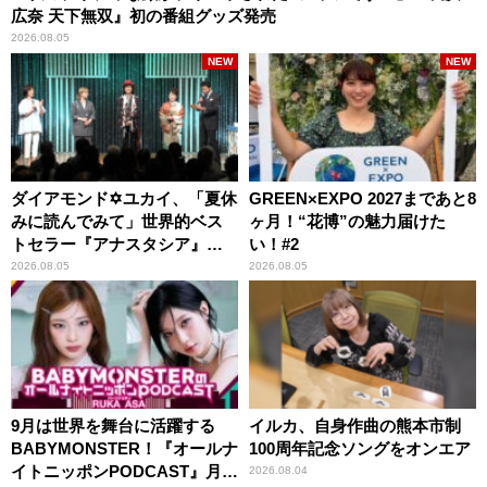
広奈 天下無双』初の番組グッズ発売
2026.08.05
NEW
NEW
ダイアモンド✡ユカイ、「夏休
GREEN×EXPO 2027まであと8
みに読んでみて」世界的ベス
ヶ月！“花博”の魅力届けた
トセラー『アナスタシア』を
い！#2
紹介
2026.08.05
2026.08.05
9月は世界を舞台に活躍する
イルカ、自身作曲の熊本市制
BABYMONSTER！『オールナ
100周年記念ソングをオンエア
イトニッポンPODCAST』月替
2026.08.04