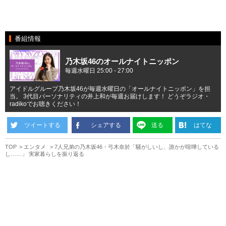
番組情報
乃木坂46のオールナイトニッポン
毎週水曜日 25:00 - 27:00
アイドルグループ乃木坂46が毎週水曜日の「オールナイトニッポン」を担
当。 3代目パーソナリティの井上和が毎週お届けします！ どうぞラジオ・
radikoでお聴きください！
ツイートする
シェアする
送る
はてな
TOP
エンタメ
7人兄弟の乃木坂46・弓木奈於「騒がしいし、誰かが喧嘩している
し……」 実家暮らしを振り返る