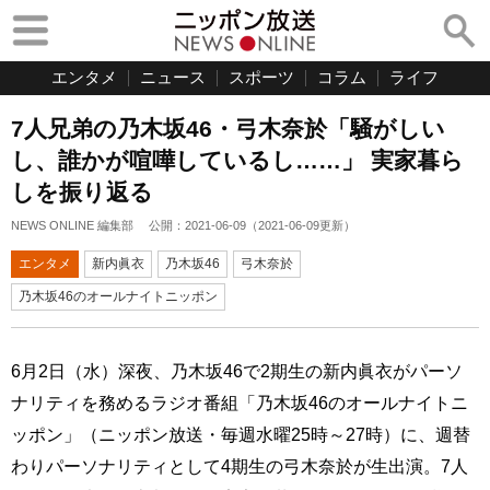
エンタメ
ニュース
スポーツ
コラム
ライフ
7人兄弟の乃木坂46・弓木奈於「騒がしい
し、誰かが喧嘩しているし……」 実家暮ら
しを振り返る
NEWS ONLINE 編集部
公開：
2021-06-09
（
2021-06-09
更新）
エンタメ
新内眞衣
乃木坂46
弓木奈於
乃木坂46のオールナイトニッポン
6月2日（水）深夜、乃木坂46で2期生の新内眞衣がパーソ
ナリティを務めるラジオ番組「乃木坂46のオールナイトニ
ッポン」（ニッポン放送・毎週水曜25時～27時）に、週替
わりパーソナリティとして4期生の弓木奈於が生出演。7人