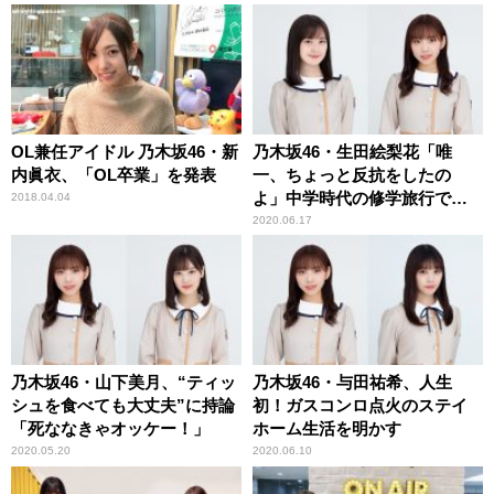
OL兼任アイドル 乃木坂46・新
乃木坂46・生田絵梨花「唯
内眞衣、「OL卒業」を発表
一、ちょっと反抗をしたの
よ」中学時代の修学旅行で
2018.04.04
の“サボり”を告白
2020.06.17
乃木坂46・山下美月、“ティッ
乃木坂46・与田祐希、人生
シュを食べても大丈夫”に持論
初！ガスコンロ点火のステイ
「死ななきゃオッケー！」
ホーム生活を明かす
2020.05.20
2020.06.10