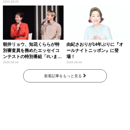
わりパーソナリティ
2026.08.05
朝井リョウ、知花くららが特
由紀さおりが14年ぶりに『オ
別審査員を務めたエッセイコ
ールナイトニッポン』に登
ンテストの特別番組「#いまあ
場！
なたに伝えたいこと」
2026.08.04
2026.08.04
新着記事をもっと見る