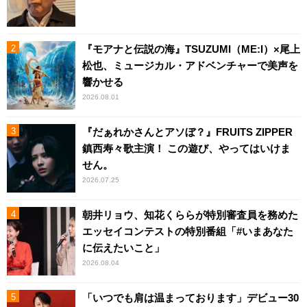
『モアナと伝説の海』TSUZUMI（ME:I）×尾上
松也、ミュージカル・アドベンチャーで美声を
響かせる
2026.08.01
『だぁれかさんとアソぼ？』FRUITS ZIPPER
鎮西寿々歌主演！ この遊び、やってはいけま
せん。
2026.07.25
朝井リョウ、知花くららが特別審査員を務めた
エッセイコンテストの特別番組「#いまあなた
に伝えたいこと」
2026.08.04
「いつでも肩は温まっております」デビュー30