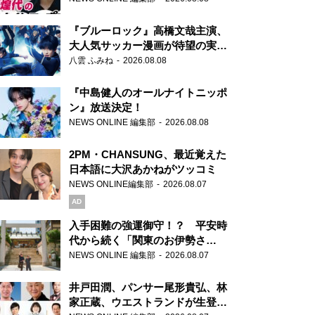
もワクワクしております！」
『ブルーロック』高橋文哉主演、
大人気サッカー漫画が待望の実写
映画に
八雲 ふみね
2026.08.08
『中島健人のオールナイトニッポ
ン』放送決定！
NEWS ONLINE 編集部
2026.08.08
2PM・CHANSUNG、最近覚えた
日本語に大沢あかねがツッコミ
NEWS ONLINE編集部
2026.08.07
AD
入手困難の強運御守！？ 平安時
代から続く「関東のお伊勢さ
ま」、芝大神宮にてランパンプス
NEWS ONLINE 編集部
2026.08.07
が合格祈願！
井戸田潤、パンサー尾形貴弘、林
家正蔵、ウエストランドが生登