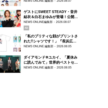
場！『ラジオビバリー昼ズ』
NEWS ONLINE 編集部
2026.08.07
ゲストにSWEET STEADY・音井
結衣＆白石まゆみが登場！公開収
録で素顔全開！
NEWS ONLINE編集部
2026.08.07
AD
「私のプリティな顔がプリントさ
れたTシャツです！」『長浜広奈
天下無双』初の番組グッズ発売
NEWS ONLINE 編集部
2026.08.05
ダイアモンド✡ユカイ、「夏休み
に読んでみて」世界的ベストセラ
ー『アナスタシア』を紹介
NEWS ONLINE 編集部
2026.08.05