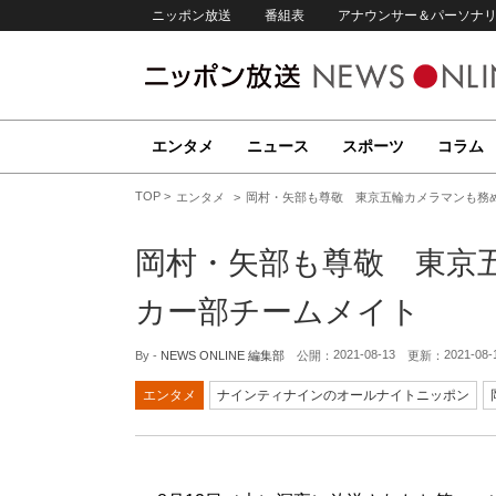
ニッポン放送
番組表
アナウンサー＆パーソナ
エンタメ
ニュース
スポーツ
コラム
TOP
エンタメ
岡村・矢部も尊敬 東京五輪カメラマンも務
岡村・矢部も尊敬 東京
カー部チームメイト
2021-08-13
2021-08-
By -
NEWS ONLINE 編集部
公開：
更新：
エンタメ
ナインティナインのオールナイトニッポン