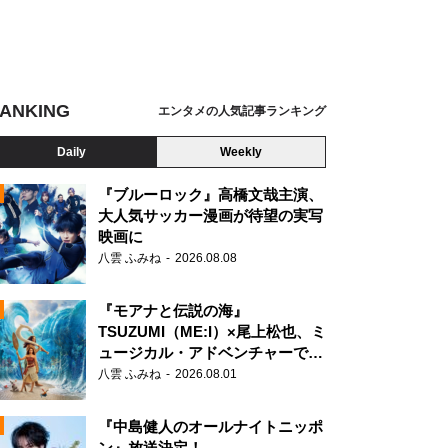
ANKING
エンタメの人気記事ランキング
Daily
Weekly
『ブルーロック』高橋文哉主演、
大人気サッカー漫画が待望の実写
映画に
N
八雲 ふみね
2026.08.08
『モアナと伝説の海』
TSUZUMI（ME:I）×尾上松也、ミ
ュージカル・アドベンチャーで美
声を響かせる
八雲 ふみね
2026.08.01
『中島健人のオールナイトニッポ
ン』放送決定！