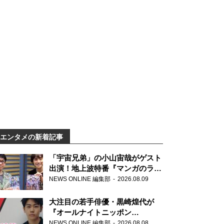
エンタメの新着記事
「宇宙兄弟」の小山宙哉がゲスト
出演！地上波特番『マンガのラジ
オ 宇宙兄弟スペシャル 』
NEWS ONLINE 編集部
2026.08.09
大注目の若手俳優・黒崎煌代が
『オールナイトニッポン
0(ZERO)』に初登場「今からとて
NEWS ONLINE 編集部
2026.08.08