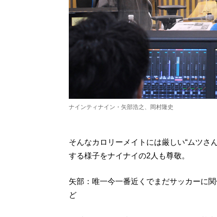
ナインティナイン・矢部浩之、岡村隆史
そんなカロリーメイトには厳しい“ムツさ
する様子をナイナイの2人も尊敬。
矢部：唯一今一番近くでまだサッカーに関
ど