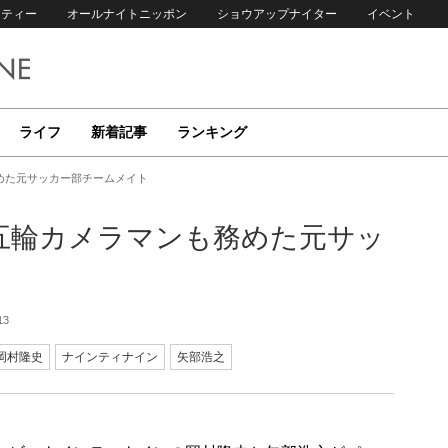
リティー
オールナイトニッポン
ショウアップナイター
イベント
ライフ
新着記事
ランキング
めた元サッカー部チームメイト
五輪カメラマンも務めた元サッ
13
岡村隆史
ナインティナイン
矢部浩之