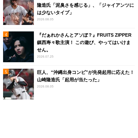
隆造氏「泥臭さを感じる」、「ジャイアンツに
は少ないタイプ」
2026.08.05
『だぁれかさんとアソぼ？』FRUITS ZIPPER
鎮西寿々歌主演！ この遊び、やってはいけま
せん。
2026.07.25
巨人、“沖縄出身コンビ”が先発起用に応えた！
山崎隆造氏「起用が当たった」
2026.08.05