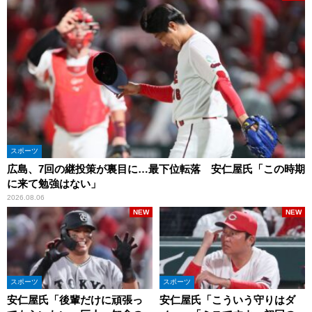
スポーツ
広島、7回の継投策が裏目に…最下位転落 安仁屋氏「この時期
に来て勉強はない」
2026.08.06
NEW
NEW
スポーツ
スポーツ
安仁屋氏「後輩だけに頑張っ
安仁屋氏「こういう守りはダ