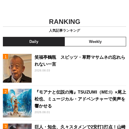
RANKING
人気記事ランキング
Daily
Weekly
笑福亭鶴瓶 スピッツ・草野マサムネの忘れら
れない一言
2026.08.03
『モアナと伝説の海』TSUZUMI（ME:I）×尾上
松也、ミュージカル・アドベンチャーで美声を
響かせる
2026.08.01
巨人・知念、久々スタメンで2安打1打点！山崎