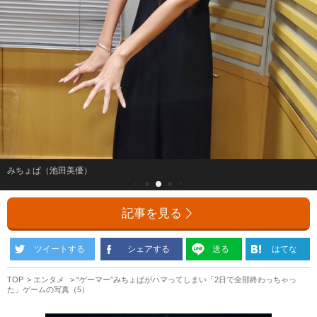
みちょぱ（池田美優）
記事を見る
ツイートする
シェアする
送る
はてな
TOP
エンタメ
“ゲーマー”みちょぱがハマってしまい「2日で全部終わっちゃっ
た」ゲームの写真（5）