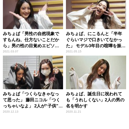
みちょぱ「男性の自然現象で
みちょぱ、にこるんと「半年
すもんね、仕方ないことだか
ぐらいマジで口きいてなかっ
ら」男の性の目覚めエピソー
た」 モデル3年目の喧嘩を振り
ドに理解
返る
2021.03.07
2021.05.15
みちょぱ「つくらなきゃなっ
みちょぱ、誕生日に祝われて
て思った」 藤田ニコル「つく
も「うれしくない」2人の男の
っちゃいなよ」 2人が“子供”ト
名を明かす
ークで盛り上がったわけ
2020.12.13
2020.11.21