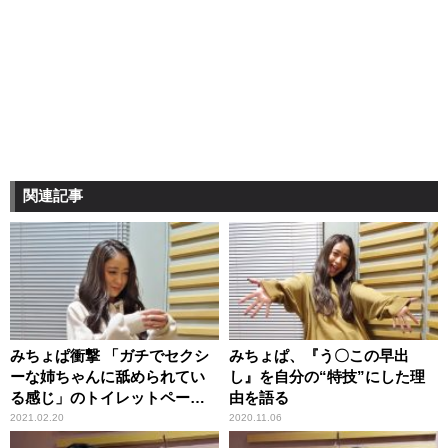
関連記事
みちょぱ衝撃 「ガチでセクシ
みちょぱ、『う〇この早出
ーな姉ちゃんに舐められてい
し』を自分の“特技”にした理
る感じ」のトイレットペーパ
由を語る
ーイラストを目にして
2021.02.20
2020.11.06