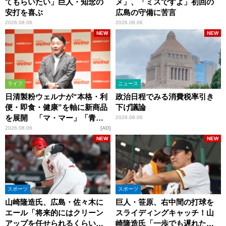
てもらいたい」巨人・知念の
メ」、「ミスですよ」初回の
安打を喜ぶ
広島の守備に苦言
2026.08.06
2026.08.06
NEW
NEW
ライフ
ニュース
日清製粉ウェルナが“本格・利
政治日程でみる消費税率引き
便・即食・健康”を軸に新商品
下げ議論
を展開 「マ・マー」「青の
2026.08.06
洞窟」ブランドを強化
2026.08.06
AD
NEW
NEW
スポーツ
スポーツ
山崎隆造氏、広島・佐々木に
巨人・笹原、右中間の打球を
エール「将来的にはクリーン
スライディングキャッチ！山
アップを任せられるくらいま
崎隆造氏「一歩でも遅れた