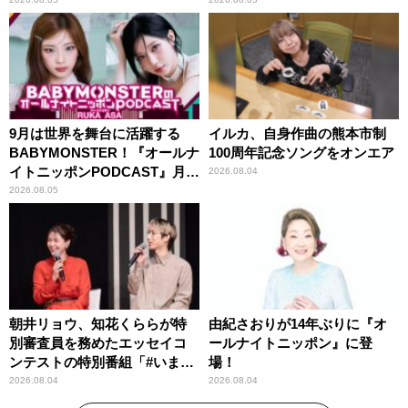
紹介
9月は世界を舞台に活躍する
イルカ、自身作曲の熊本市制
BABYMONSTER！『オールナ
100周年記念ソングをオンエア
イトニッポンPODCAST』月替
2026.08.04
わりパーソナリティ
2026.08.05
朝井リョウ、知花くららが特
由紀さおりが14年ぶりに『オ
別審査員を務めたエッセイコ
ールナイトニッポン』に登
ンテストの特別番組「#いまあ
場！
なたに伝えたいこと」
2026.08.04
2026.08.04