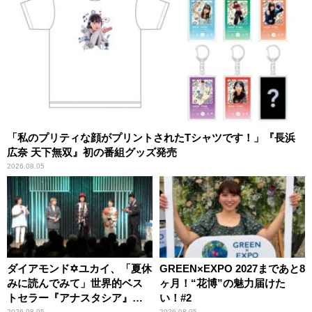
「私のプリティな顔がプリントされたTシャツです！」『長浜
広奈 天下無双』初の番組グッズ発売
2026.08.05
ダイアモンド✡ユカイ、「夏休
GREEN×EXPO 2027まであと8
みに読んでみて」世界的ベス
ヶ月！“花博”の魅力届けた
トセラー『アナスタシア』を
い！#2
2026.08.05
2026.08.05