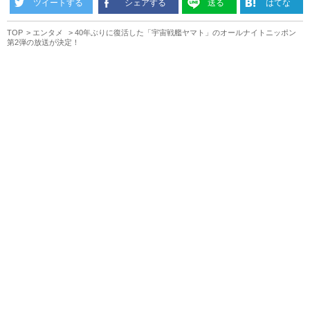
ツイートする
シェアする
送る
はてな
TOP
エンタメ
40年ぶりに復活した「宇宙戦艦ヤマト」のオールナイトニッポン
第2弾の放送が決定！