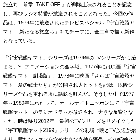
旅立ち 前章 -TAKE OFF-』が劇場上映されることを記念
し、再びラジオ特番が放送されることとなった。今回の作
品は、1979年に放送されたテレビスペシャル「宇宙戦艦ヤ
マト 新たなる旅立ち」をモチーフに、全二章で描く新作
となっている。
「宇宙戦艦ヤマト」シリーズは1974年のTVシリーズから始
まる、SFアニメーションの金字塔。1977年には映画『宇宙
戦艦ヤマト 劇場版』、1978年に映画『さらば宇宙戦艦ヤ
マト 愛の戦士たち』が公開され大ヒットを記録、以降シ
リーズ作品を重ねる度に話題を呼んだ。そうした中で1977
年～1980年にわたって、オールナイトニッポンにて「宇宙
戦艦ヤマト」のラジオドラマが放送され、大きな反響とな
った。時は移り2012年、最初のTVシリーズをリメイクした
『宇宙戦艦ヤマト2199』シリーズの劇場上映とTV放送が始
まり、新たなファンを含め大きな支持を獲得。その続編と