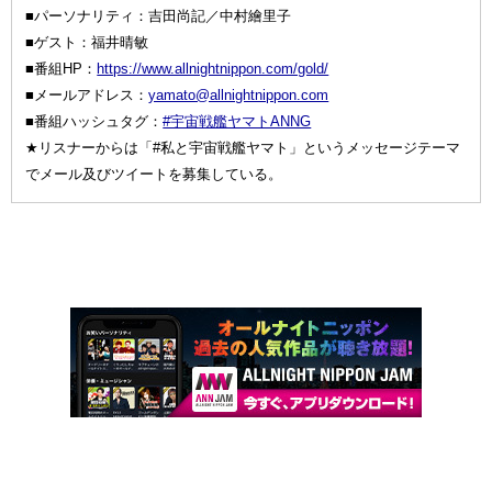
■パーソナリティ：吉田尚記／中村繪里子
■ゲスト：福井晴敏
■番組HP：
https://www.allnightnippon.com/gold/
■メールアドレス：
yamato@allnightnippon.com
■番組ハッシュタグ：
#宇宙戦艦ヤマトANNG
★リスナーからは「#私と宇宙戦艦ヤマト」というメッセージテーマ
でメール及びツイートを募集している。