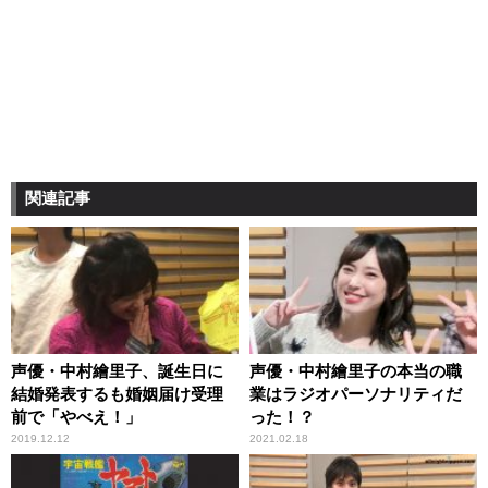
関連記事
声優・中村繪里子、誕生日に
声優・中村繪里子の本当の職
結婚発表するも婚姻届け受理
業はラジオパーソナリティだ
前で「やべえ！」
った！？
2019.12.12
2021.02.18