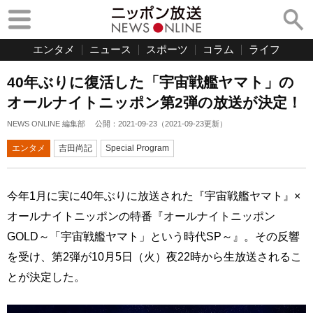
エンタメ
ニュース
スポーツ
コラム
ライフ
40年ぶりに復活した「宇宙戦艦ヤマト」の
オールナイトニッポン第2弾の放送が決定！
NEWS ONLINE 編集部
公開：
2021-09-23
（
2021-09-23
更新）
エンタメ
吉田尚記
Special Program
今年1月に実に40年ぶりに放送された『宇宙戦艦ヤマト』×
オールナイトニッポンの特番『オールナイトニッポン
GOLD～「宇宙戦艦ヤマト」という時代SP～』。その反響
を受け、第2弾が10月5日（火）夜22時から生放送されるこ
とが決定した。