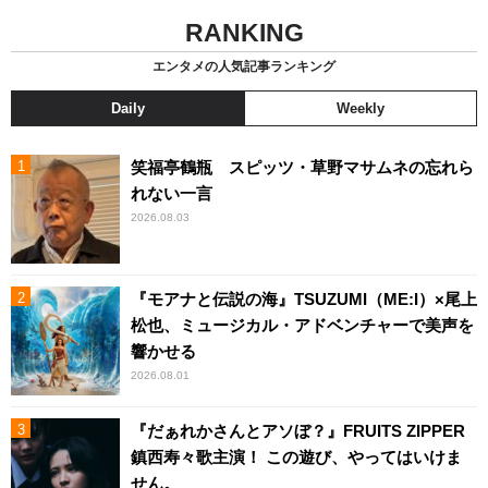
RANKING
エンタメの人気記事ランキング
Daily
Weekly
笑福亭鶴瓶 スピッツ・草野マサムネの忘れら
れない一言
2026.08.03
『モアナと伝説の海』TSUZUMI（ME:I）×尾上
松也、ミュージカル・アドベンチャーで美声を
響かせる
2026.08.01
『だぁれかさんとアソぼ？』FRUITS ZIPPER
鎮西寿々歌主演！ この遊び、やってはいけま
せん。