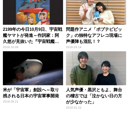
2199年の今日10月9日、宇宙戦
問題作アニメ「ポプテピピッ
艦ヤマトが発進～作詞家：阿
ク」の独特なアフレコ現場に
久悠が見抜いた『宇宙戦艦ヤ
声優陣も混乱！？
マト』の核心
2018.10.09
2018.03.14
米が「宇宙軍」創設へ～取り
人気声優・黒沢ともよ、舞台
残される日本の宇宙軍事開発
の稽古では「泣かない日の方
が少なかった」
2018.06.21
2019.01.22