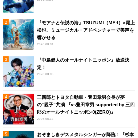
『モアナと伝説の海』TSUZUMI（ME:I）×尾上
松也、ミュージカル・アドベンチャーで美声を
響かせる
2026.08.01
『中島健人のオールナイトニッポン』放送決
定！
2026.08.08
三四郎とトヨタ自動車・豊田章男会長が夢
の“親子”共演 『vs豊田章男 supported by 三四
郎のオールナイトニッポン0(ZERO)』
2026.06.13
おぞましきデスメタルシンガーが降臨！『杉本