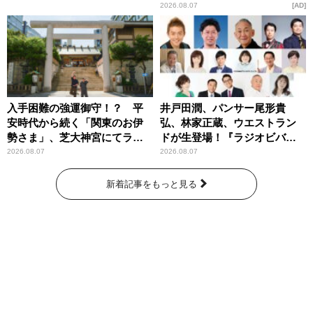
2026.08.07
AD
入手困難の強運御守！？ 平
井戸田潤、パンサー尾形貴
安時代から続く「関東のお伊
弘、林家正蔵、ウエストラン
勢さま」、芝大神宮にてラン
ドが生登場！『ラジオビバリ
パンプスが合格祈願！
ー昼ズ』
2026.08.07
2026.08.07
新着記事をもっと見る