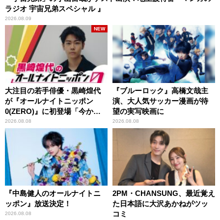
ラジオ 宇宙兄弟スペシャル 』
2026.08.09
NEW
大注目の若手俳優・黒崎煌代
『ブルーロック』高橋文哉主
が『オールナイトニッポン
演、大人気サッカー漫画が待
0(ZERO)』に初登場「今から
望の実写映画に
とてもワクワクしておりま
2026.08.08
2026.08.08
す！」
『中島健人のオールナイトニ
2PM・CHANSUNG、最近覚え
ッポン』放送決定！
た日本語に大沢あかねがツッ
コミ
2026.08.08