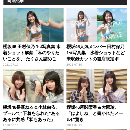
関連記事
櫻坂46 田村保乃 1st写真集 水
櫻坂46人気メンバー 田村保乃
着ショット解禁「私のやりた
1st写真集 水着ショットなど
いことを、 たくさん詰めこん
未収録カットの書店限定ポス
でもらいました」
トカード10種解禁
2021.07.19
2021.07.30
欅坂46長濱ねる＆小林由依、
櫻坂46尾関梨香＆大園玲、
プールで“下着を忘れた”ある
「はよしね」と書かれたメー
あるに共感「私もあった」
ルに驚き
2018.08.10
2021.04.25