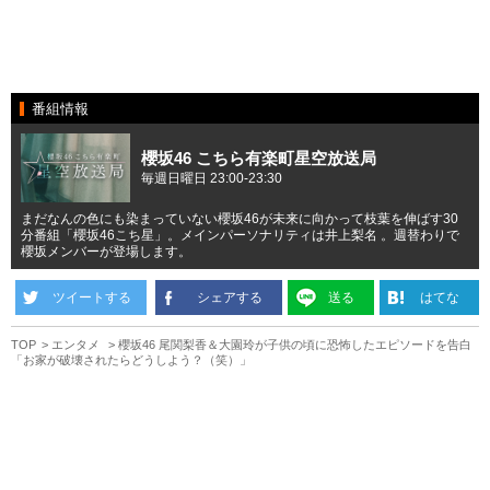
番組情報
櫻坂46 こちら有楽町星空放送局
毎週日曜日 23:00-23:30
まだなんの色にも染まっていない櫻坂46が未来に向かって枝葉を伸ばす30
分番組「櫻坂46こち星」。メインパーソナリティは井上梨名 。週替わりで
櫻坂メンバーが登場します。
ツイートする
シェアする
送る
はてな
TOP
エンタメ
櫻坂46 尾関梨香＆大園玲が子供の頃に恐怖したエピソードを告白
「お家が破壊されたらどうしよう？（笑）」