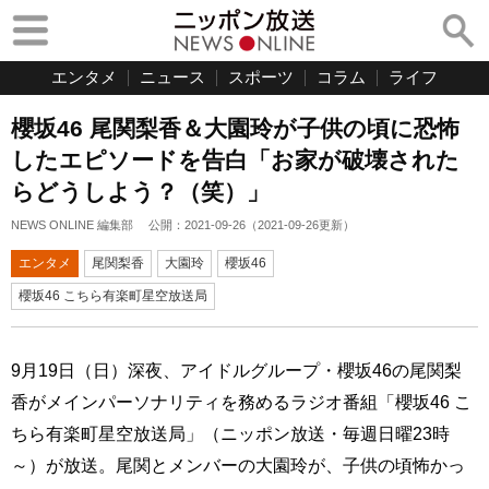
エンタメ
ニュース
スポーツ
コラム
ライフ
櫻坂46 尾関梨香＆大園玲が子供の頃に恐怖
したエピソードを告白「お家が破壊された
らどうしよう？（笑）」
NEWS ONLINE 編集部
公開：
2021-09-26
（
2021-09-26
更新）
エンタメ
尾関梨香
大園玲
櫻坂46
櫻坂46 こちら有楽町星空放送局
9月19日（日）深夜、アイドルグループ・櫻坂46の尾関梨
香がメインパーソナリティを務めるラジオ番組「櫻坂46 こ
ちら有楽町星空放送局」（ニッポン放送・毎週日曜23時
～）が放送。尾関とメンバーの大園玲が、子供の頃怖かっ