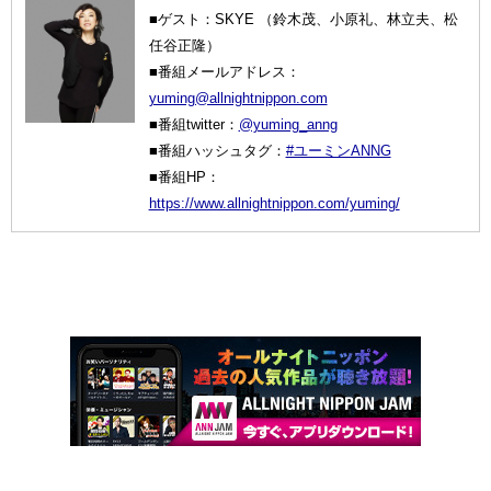
■ゲスト：SKYE （鈴木茂、小原礼、林立夫、松
任谷正隆）
■番組メールアドレス：
yuming@allnightnippon.com
■番組twitter：
@yuming_anng
■番組ハッシュタグ：
#ユーミンANNG
■番組HP：
https://www.allnightnippon.com/yuming/