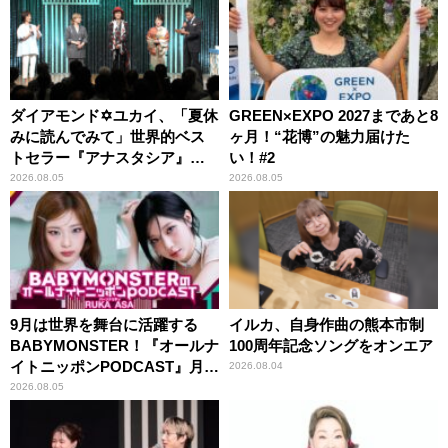
ダイアモンド✡ユカイ、「夏休
GREEN×EXPO 2027まであと8
みに読んでみて」世界的ベス
ヶ月！“花博”の魅力届けた
トセラー『アナスタシア』を
い！#2
紹介
2026.08.05
2026.08.05
9月は世界を舞台に活躍する
イルカ、自身作曲の熊本市制
BABYMONSTER！『オールナ
100周年記念ソングをオンエア
イトニッポンPODCAST』月替
2026.08.04
わりパーソナリティ
2026.08.05