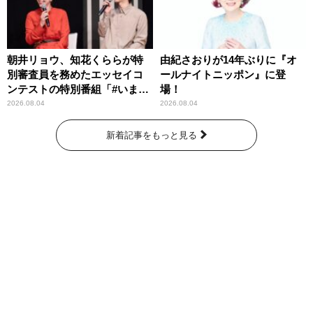
朝井リョウ、知花くららが特
由紀さおりが14年ぶりに『オ
別審査員を務めたエッセイコ
ールナイトニッポン』に登
ンテストの特別番組「#いまあ
場！
なたに伝えたいこと」
2026.08.04
2026.08.04
新着記事をもっと見る