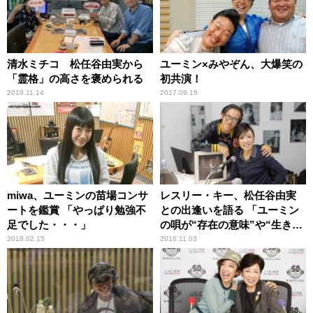
清水ミチコ 松任谷由実から
ユーミン×みやぞん、大爆笑の
「霊格」の高さを褒められる
初共演！
2019.11.14
2017.09.16
miwa、ユーミンの苗場コンサ
レスリー・キー、松任谷由実
ートを鑑賞 「やっぱり勉強不
との出逢いを語る 「ユーミン
足でした・・・」
の唄が“存在の意味”や“生きる
意味”のヒントを教えてくれ
2018.02.15
2016.11.03
た」