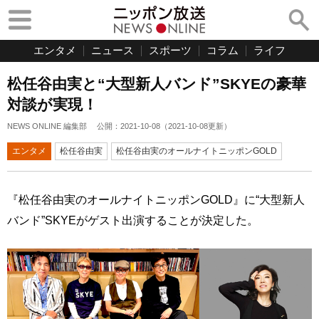
エンタメ
ニュース
スポーツ
コラム
ライフ
松任谷由実と“大型新人バンド”SKYEの豪華
対談が実現！
NEWS ONLINE 編集部
公開：
2021-10-08
（
2021-10-08
更新）
エンタメ
松任谷由実
松任谷由実のオールナイトニッポンGOLD
『松任谷由実のオールナイトニッポンGOLD』に“大型新人
バンド”SKYEがゲスト出演することが決定した。