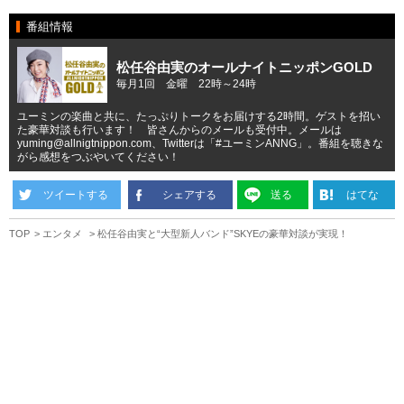
番組情報
松任谷由実のオールナイトニッポンGOLD
毎月1回 金曜 22時～24時
ユーミンの楽曲と共に、たっぷりトークをお届けする2時間。ゲストを招い
た豪華対談も行います！ 皆さんからのメールも受付中。メールは
yuming@allnigtnippon.com、Twitterは「#ユーミンANNG」。番組を聴きな
がら感想をつぶやいてください！
ツイートする
シェアする
送る
はてな
TOP
エンタメ
松任谷由実と“大型新人バンド”SKYEの豪華対談が実現！