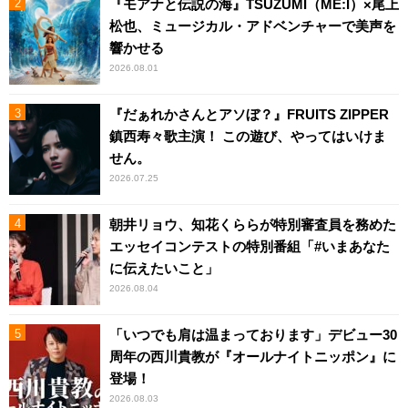
『モアナと伝説の海』TSUZUMI（ME:I）×尾上
松也、ミュージカル・アドベンチャーで美声を
響かせる
2026.08.01
『だぁれかさんとアソぼ？』FRUITS ZIPPER
鎮西寿々歌主演！ この遊び、やってはいけま
せん。
2026.07.25
朝井リョウ、知花くららが特別審査員を務めた
エッセイコンテストの特別番組「#いまあなた
に伝えたいこと」
2026.08.04
「いつでも肩は温まっております」デビュー30
周年の西川貴教が『オールナイトニッポン』に
登場！
2026.08.03