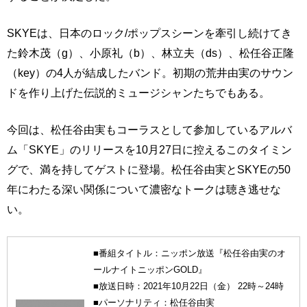
SKYEは、日本のロック/ポップスシーンを牽引し続けてき
た鈴木茂（g）、小原礼（b）、林立夫（ds）、松任谷正隆
（key）の4人が結成したバンド。初期の荒井由実のサウン
ドを作り上げた伝説的ミュージシャンたちでもある。
今回は、松任谷由実もコーラスとして参加しているアルバ
ム「SKYE」のリリースを10月27日に控えるこのタイミン
グで、満を持してゲストに登場。松任谷由実とSKYEの50
年にわたる深い関係について濃密なトークは聴き逃せな
い。
■番組タイトル：ニッポン放送『松任谷由実のオ
ールナイトニッポンGOLD』
■放送日時：2021年10月22日（金） 22時～24時
■パーソナリティ：松任谷由実