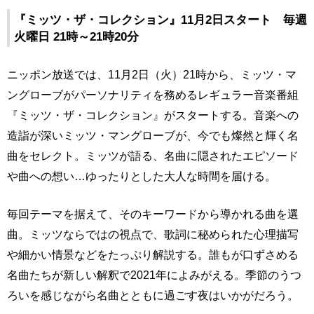
『ミッツ・ザ・コレクション』11月2日スタート 毎週
火曜日 21時～21時20分
ニッポン放送では、11月2日（火）21時から、ミッツ・マ
ングローブがパーソナリティを務めるレギュラー音楽番組
『ミッツ・ザ・コレクション』がスタートする。音楽への
造詣が深いミッツ・マングローブが、今でも燦然と輝く名
曲をセレクト。ミッツが語る、名曲に隠されたエピソード
や曲への想い…ゆったりとした大人な時間を届ける。
毎回テーマを据えて、そのキーワードから導かれる曲を選
曲。ミッツならではの視点で、歌詞に秘められた心理描写
や細かい情景などをたっぷり解説する。誰もが口ずさめる
名曲たちが新しい解釈で2021年によみがえる。季節のうつ
ろいを感じながら名曲とともに過ごす夜はいかがだろう。