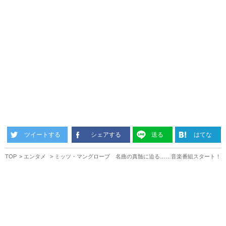
ツイートする
シェアする
送る
はてな
TOP
エンタメ
ミッツ・マングローブ 名曲の真髄に迫る……音楽番組スタート！