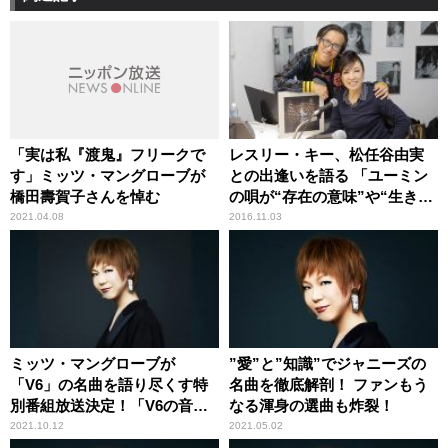
「実は私『渡鬼』フリークで
レスリー・キー、松任谷由実
す」ミッツ・マングローブが
との出逢いを語る 「ユーミン
橋田壽賀子さんを悼む
の唄が“存在の意味”や“生きる
意味”のヒントを教えてくれ
2021.04.08
2016.11.03
た」
ミッツ・マングローブが
”愛”と”知識”でジャニーズの
「V6」の名曲を語り尽くす特
名曲を徹底解剖！ ファンもう
別番組放送決定！「V6の音楽
なる渾身の選曲も炸裂！
は本当に素敵です」
2021.10.12
2021.05.02