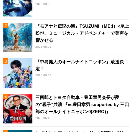
2026.08.08
『モアナと伝説の海』TSUZUMI（ME:I）×尾上
松也、ミュージカル・アドベンチャーで美声を
響かせる
2026.08.01
『中島健人のオールナイトニッポン』放送決
定！
2026.08.08
三四郎とトヨタ自動車・豊田章男会長が夢
の“親子”共演 『vs豊田章男 supported by 三四
郎のオールナイトニッポン0(ZERO)』
2026.06.13