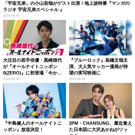
「宇宙兄弟」の小山宙哉がゲスト出演！地上波特番『マンガの
ラジオ 宇宙兄弟スペシャル 』
2026.08.09
大注目の若手俳優・黒崎煌代
『ブルーロック』高橋文哉主
が『オールナイトニッポン
演、大人気サッカー漫画が待
0(ZERO)』に初登場「今から
望の実写映画に
とてもワクワクしておりま
2026.08.08
2026.08.08
す！」
『中島健人のオールナイトニ
2PM・CHANSUNG、最近覚え
ッポン』放送決定！
た日本語に大沢あかねがツッ