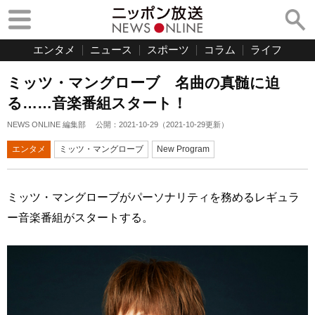
エンタメ
ニュース
スポーツ
コラム
ライフ
ミッツ・マングローブ 名曲の真髄に迫
る……音楽番組スタート！
NEWS ONLINE 編集部
公開：
2021-10-29
（
2021-10-29
更新）
エンタメ
ミッツ・マングローブ
New Program
ミッツ・マングローブがパーソナリティを務めるレギュラ
ー音楽番組がスタートする。