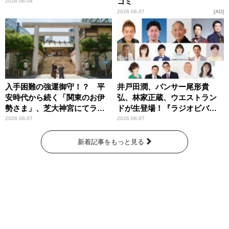
コミ
2026.08.08
2026.08.07
AD
入手困難の強運御守！？ 平
井戸田潤、パンサー尾形貴
安時代から続く「関東のお伊
弘、林家正蔵、ウエストラン
勢さま」、芝大神宮にてラン
ドが生登場！『ラジオビバリ
パンプスが合格祈願！
ー昼ズ』
2026.08.07
2026.08.07
新着記事をもっと見る