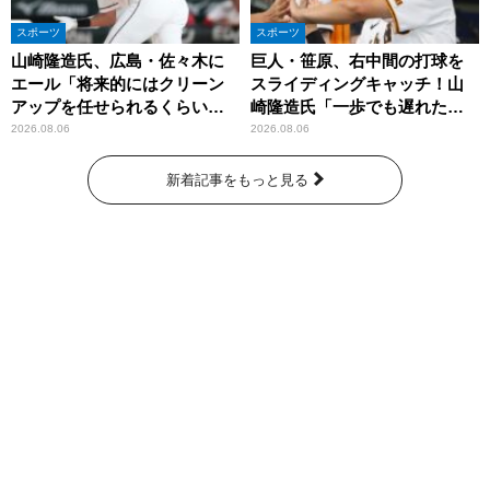
スポーツ
スポーツ
山崎隆造氏、広島・佐々木に
巨人・笹原、右中間の打球を
エール「将来的にはクリーン
スライディングキャッチ！山
アップを任せられるくらいま
崎隆造氏「一歩でも遅れた
では成長して」
ら…」
2026.08.06
2026.08.06
新着記事をもっと見る