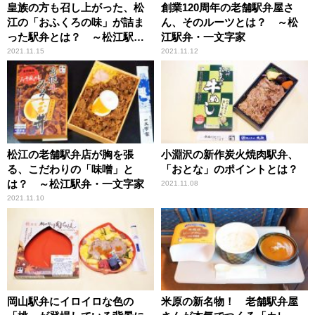
皇族の方も召し上がった、松
創業120周年の老舗駅弁屋さ
江の「おふくろの味」が詰ま
ん、そのルーツとは？ ～松
った駅弁とは？ ～松江駅
江駅弁・一文字家
弁・一文字家
2021.11.15
2021.11.12
松江の老舗駅弁店が胸を張
小淵沢の新作炭火焼肉駅弁、
る、こだわりの「味噌」と
「おとな」のポイントとは？
は？ ～松江駅弁・一文字家
2021.11.08
2021.11.10
岡山駅弁にイロイロな色の
米原の新名物！ 老舗駅弁屋