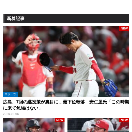
新着記事
NEW
スポーツ
広島、7回の継投策が裏目に…最下位転落 安仁屋氏「この時期
に来て勉強はない」
2026.08.06
NEW
NEW