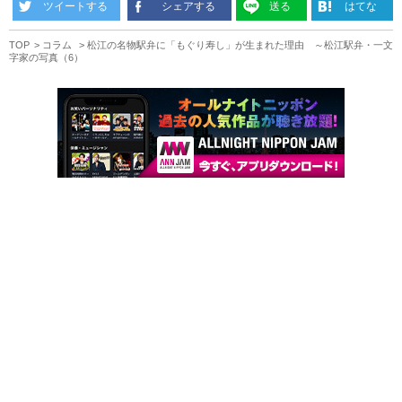
ツイートする
シェアする
送る
はてな
TOP
コラム
松江の名物駅弁に「もぐり寿し」が生まれた理由 ～松江駅弁・一文
字家の写真（6）