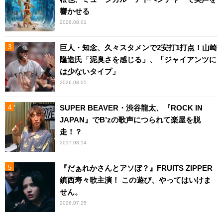
響かせる
2026.08.01
巨人・知念、久々スタメンで2安打1打点！山崎
隆造氏「泥臭さを感じる」、「ジャイアンツに
は少ないタイプ」
2026.08.05
SUPER BEAVER・渋谷龍太、『ROCK IN
JAPAN』でB’zの歌声につられて楽屋を脱
走！？
2017.08.14
『だぁれかさんとアソぼ？』FRUITS ZIPPER
鎮西寿々歌主演！ この遊び、やってはいけま
せん。
2026.07.25