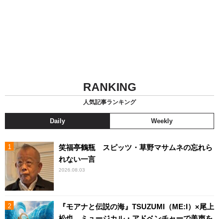
RANKING
人気記事ランキング
Daily
Weekly
笑福亭鶴瓶 スピッツ・草野マサムネの忘れら
れない一言
2026.08.03
『モアナと伝説の海』TSUZUMI（ME:I）×尾上
松也、ミュージカル・アドベンチャーで美声を