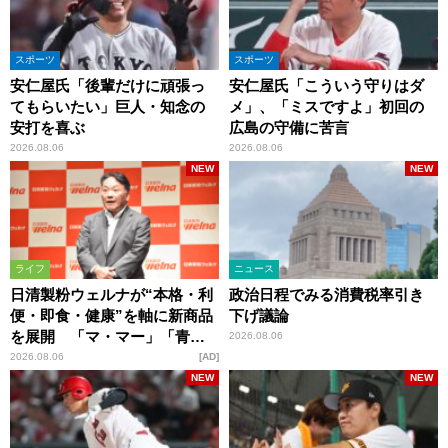
スポーツ
スポーツ
安仁屋氏「後輩だけに頑張っ
安仁屋氏「こういう守りはダ
てもらいたい」巨人・知念の
メ」、「ミスですよ」初回の
安打を喜ぶ
広島の守備に苦言
2026.08.06
2026.08.06
NEW
NEW
ライフ
ニュース
日清製粉ウェルナが“本格・利
政治日程でみる消費税率引き
便・即食・健康”を軸に新商品
下げ議論
を展開 「マ・マー」「青の
2026.08.06
洞窟」ブランドを強化
2026.08.06
AD
NEW
NEW