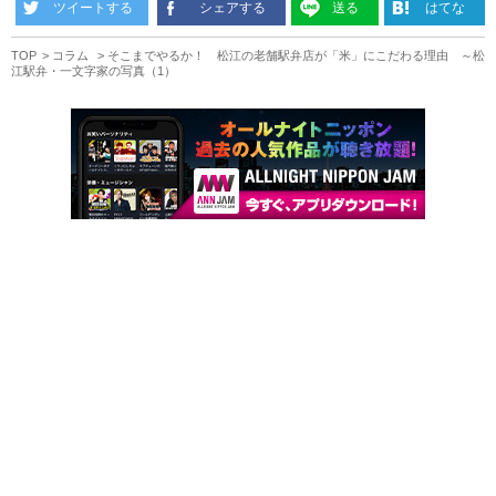
ツイートする
シェアする
送る
はてな
TOP
コラム
そこまでやるか！ 松江の老舗駅弁店が「米」にこだわる理由 ～松
江駅弁・一文字家の写真（1）