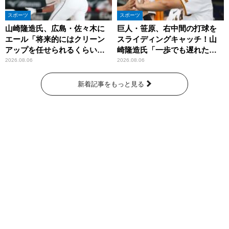
スポーツ
スポーツ
山崎隆造氏、広島・佐々木に
巨人・笹原、右中間の打球を
エール「将来的にはクリーン
スライディングキャッチ！山
アップを任せられるくらいま
崎隆造氏「一歩でも遅れた
では成長して」
ら…」
2026.08.06
2026.08.06
新着記事をもっと見る