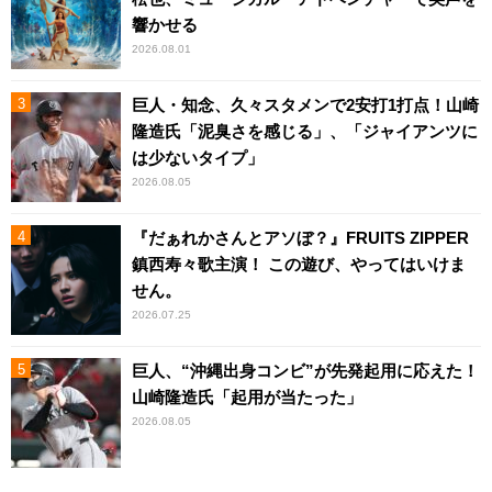
響かせる
2026.08.01
巨人・知念、久々スタメンで2安打1打点！山崎
隆造氏「泥臭さを感じる」、「ジャイアンツに
は少ないタイプ」
2026.08.05
『だぁれかさんとアソぼ？』FRUITS ZIPPER
鎮西寿々歌主演！ この遊び、やってはいけま
せん。
2026.07.25
巨人、“沖縄出身コンビ”が先発起用に応えた！
山崎隆造氏「起用が当たった」
2026.08.05