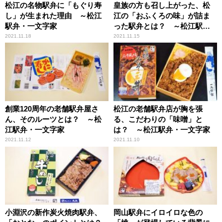
松江の名物駅弁に「もぐり寿
皇族の方も召し上がった、松
し」が生まれた理由 ～松江
江の「おふくろの味」が詰ま
駅弁・一文字家
った駅弁とは？ ～松江駅
弁・一文字家
2021.11.18
2021.11.15
創業120周年の老舗駅弁屋さ
松江の老舗駅弁店が胸を張
ん、そのルーツとは？ ～松
る、こだわりの「味噌」と
江駅弁・一文字家
は？ ～松江駅弁・一文字家
2021.11.12
2021.11.10
小淵沢の新作炭火焼肉駅弁、
岡山駅弁にイロイロな色の