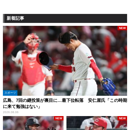
新着記事
NEW
スポーツ
広島、7回の継投策が裏目に…最下位転落 安仁屋氏「この時期
に来て勉強はない」
2026.08.06
NEW
NEW