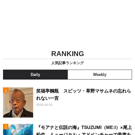
RANKING
人気記事ランキング
Daily
Weekly
笑福亭鶴瓶 スピッツ・草野マサムネの忘れら
れない一言
2026.08.03
『モアナと伝説の海』TSUZUMI（ME:I）×尾上
松也、ミュージカル・アドベンチャーで美声を