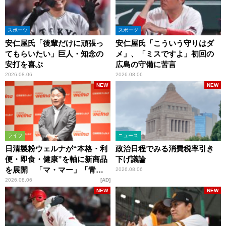
スポーツ
スポーツ
安仁屋氏「後輩だけに頑張っ
安仁屋氏「こういう守りはダ
てもらいたい」巨人・知念の
メ」、「ミスですよ」初回の
安打を喜ぶ
広島の守備に苦言
2026.08.06
2026.08.06
NEW
NEW
ライフ
ニュース
日清製粉ウェルナが“本格・利
政治日程でみる消費税率引き
便・即食・健康”を軸に新商品
下げ議論
を展開 「マ・マー」「青の
2026.08.06
洞窟」ブランドを強化
2026.08.06
AD
NEW
NEW