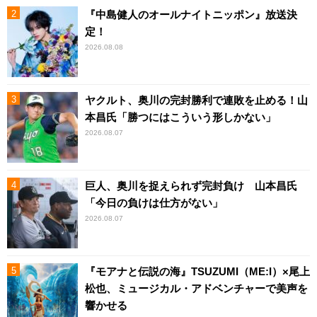
『中島健人のオールナイトニッポン』放送決
定！
2026.08.08
ヤクルト、奥川の完封勝利で連敗を止める！山
本昌氏「勝つにはこういう形しかない」
2026.08.07
巨人、奥川を捉えられず完封負け 山本昌氏
「今日の負けは仕方がない」
2026.08.07
『モアナと伝説の海』TSUZUMI（ME:I）×尾上
松也、ミュージカル・アドベンチャーで美声を
響かせる