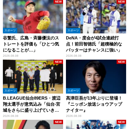
NEW
NEW
スポーツ
スポーツ
谷繁氏、広島・斉藤優汰のス
DeNA・度会が4試合連続打
トレートを評価も「ひとつ気
点！前田智徳氏「超積極的な
になることが…」
バッターはチャンスに強い」
2026.08.08
2026.08.08
NEW
NEW
スポーツ
スポーツ
B.LEAGUE仙台89ERS・渡辺
髙津臣吾が13年ぶりに登場！
翔太選手が意気込み「仙台‧宮
『ニッポン放送ショウアップ
城をさらに盛り上げていきた
ナイター』
いです」
2026.08.08
2026.08.08
NEW
NEW