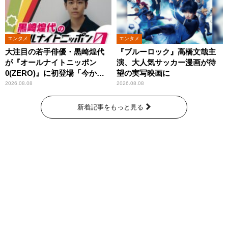
エンタメ
エンタメ
大注目の若手俳優・黒崎煌代
『ブルーロック』高橋文哉主
が『オールナイトニッポン
演、大人気サッカー漫画が待
0(ZERO)』に初登場「今から
望の実写映画に
とてもワクワクしておりま
2026.08.08
2026.08.08
す！」
新着記事をもっと見る