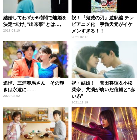
結婚してわずか6時間で離婚を
祝！『鬼滅の刃』遊郭編 テレ
決定づけた“出来事”とは…。
ビアニメ化 宇髄天元がイケ
メンすぎる！！
2018.08.10
2021.02.16
追悼、三浦春馬さん その輝
祝・結婚！ 菅田将暉＆小松
きは永遠に……
菜奈、共演が紡いだ信頼と“赤
い糸”
2020.08.02
2021.11.19