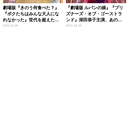
劇場版『きのう何食べた？』
『劇場版 ルパンの娘』『プリ
『ボクたちはみんな大人にな
ズナーズ・オブ・ゴーストラ
れなかった』世代を超えた共
ンド』深田恭子主演、あの熱
感ムービー2選
狂がスクリーンに＆園子温監
2021.11.06
2021.10.16
督がハリウッドに殴り込み！