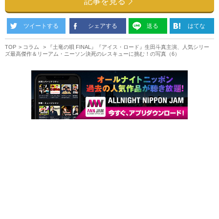
記事を見る
ツイートする
シェアする
送る
はてな
TOP
コラム
『土竜の唄 FINAL』『アイス・ロード』生田斗真主演、人気シリー
ズ最高傑作＆リーアム・ニーソン決死のレスキューに挑む！の写真（6）