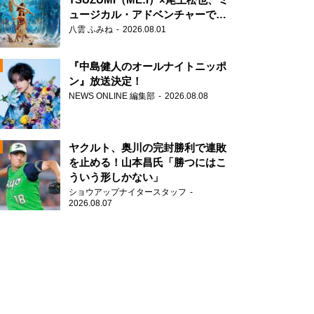
ュージカル・アドベンチャーで美
声を響かせる
八雲 ふみね
2026.08.01
『中島健人のオールナイトニッポ
ン』放送決定！
NEWS ONLINE 編集部
2026.08.08
N
AD
ヤクルト、奥川の完封勝利で連敗
を止める！山本昌氏「勝つにはこ
ういう形しかない」
ショウアップナイタースタッフ
N
2026.08.07