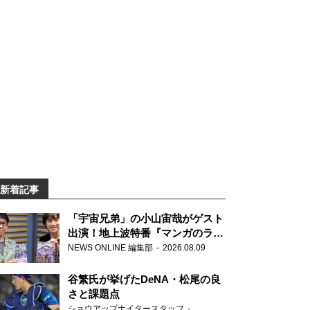
新着記事
「宇宙兄弟」の小山宙哉がゲスト
出演！地上波特番『マンガのラジ
オ 宇宙兄弟スペシャル 』
NEWS ONLINE 編集部
2026.08.09
谷繁氏が挙げたDeNA・松尾の良
さと課題点
ショウアップナイタースタッフ