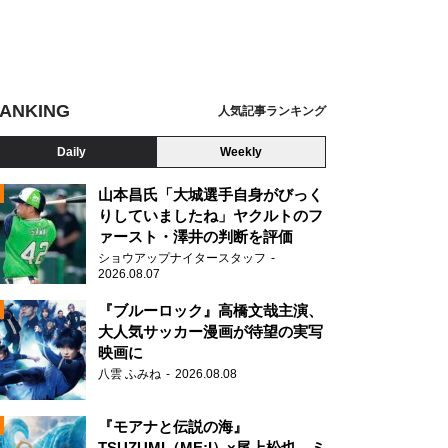
ANKING
人気記事ランキング
Daily
Weekly
山本昌氏「大城選手自身がびっく
りしていましたね」ヤクルトのフ
ァースト・澤井の判断を評価
N
ショウアップナイタースタッフ
2026.08.07
ティナイン・矢部浩之
『ブルーロック』高橋文哉主演、
大人気サッカー漫画が待望の実写
映画に
八雲 ふみね
2026.08.08
『モアナと伝説の海』
TSUZUMI（ME:I）×尾上松也、ミ