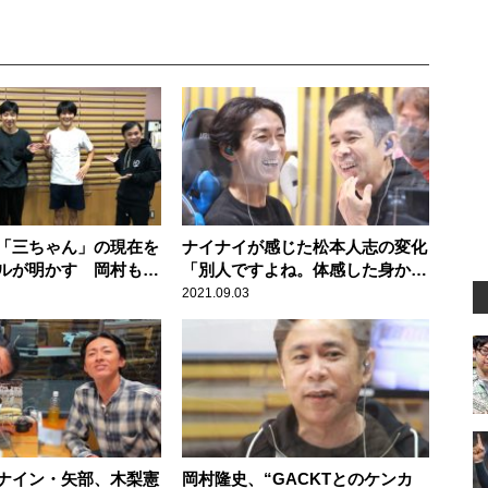
「三ちゃん」の現在を
ナイナイが感じた松本人志の変化
ルが明かす 岡村も今
「別人ですよね。体感した身から
すると」
2021.09.03
ナイン・矢部、木梨憲
岡村隆史、“GACKTとのケンカ