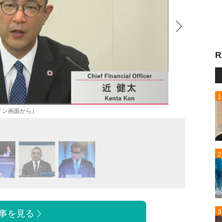
R
イン画面から）
三菱自
事を見る