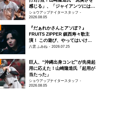
感じる」、「ジャイアンツには少
ないタイプ」
ショウアップナイタースタッフ
2026.08.05
『だぁれかさんとアソぼ？』
FRUITS ZIPPER 鎮西寿々歌主
演！ この遊び、やってはいけま
N
せん。
八雲 ふみね
2026.07.25
AD
巨人、“沖縄出身コンビ”が先発起
用に応えた！山崎隆造氏「起用が
当たった」
ショウアップナイタースタッフ
2026.08.05
2