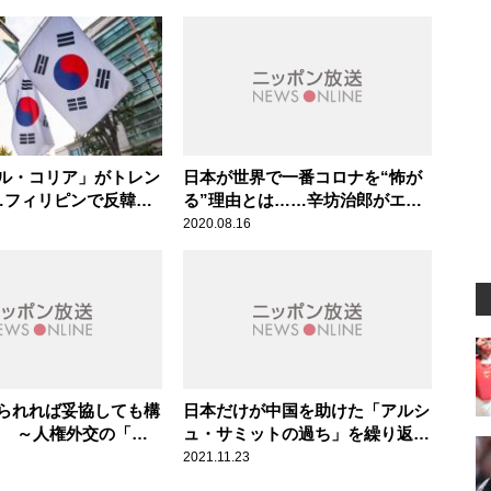
ル・コリア」がトレン
日本が世界で一番コロナを“怖が
…フィリピンで反韓感
る”理由とは……辛坊治郎がエコ
たわけ
ノミストと対論
2020.08.16
られれば妥協しても構
日本だけが中国を助けた「アルシ
 ～人権外交の「仕
ュ・サミットの過ち」を繰り返し
て突くべきポイント
てはいけない ～林芳正外務大臣
2021.11.23
に王毅外相から中国訪問の打診