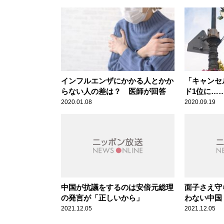
インフルエンザにかかる人とかか
「キャンセ
らない人の差は？ 医師が回答
ド1位に…
情が高まっ
2020.01.08
2020.09.19
中国が抗議をするのは安倍元総理
面子さえ守
の発言が「正しいから」
わない中国
掛け」とし
2021.12.05
2021.12.05