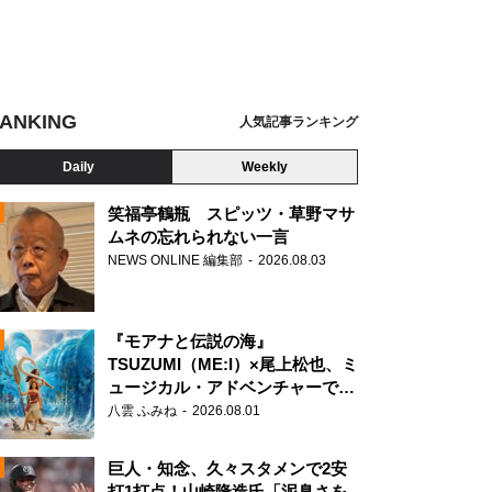
ANKING
人気記事ランキング
Daily
Weekly
笑福亭鶴瓶 スピッツ・草野マサ
ムネの忘れられない一言
NEWS ONLINE 編集部
2026.08.03
N
『モアナと伝説の海』
TSUZUMI（ME:I）×尾上松也、ミ
動車決算会見（左が加藤隆雄社長 オンライン画面から）
ュージカル・アドベンチャーで美
声を響かせる
八雲 ふみね
2026.08.01
巨人・知念、久々スタメンで2安
打1打点！山崎隆造氏「泥臭さを