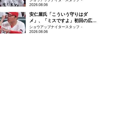
ショウアップナイタースタッフ
2026.08.06
安仁屋氏「こういう守りはダ
メ」、「ミスですよ」初回の広島
の守備に苦言
ショウアップナイタースタッフ
2026.08.06