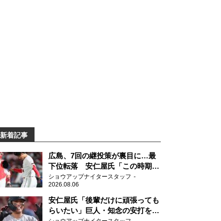
新着記事
広島、7回の継投策が裏目に…最
下位転落 安仁屋氏「この時期に
来て勉強はない」
ショウアップナイタースタッフ
2026.08.06
安仁屋氏「後輩だけに頑張っても
らいたい」巨人・知念の安打を喜
ぶ