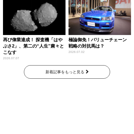
再び偉業達成！ 探査機「はや
極論御免！バリューチェーン
ぶさ2」、第二の“人生”粛々と
戦略の対抗馬は？
こなす
2026.07.02
2026.07.07
新着記事をもっと見る