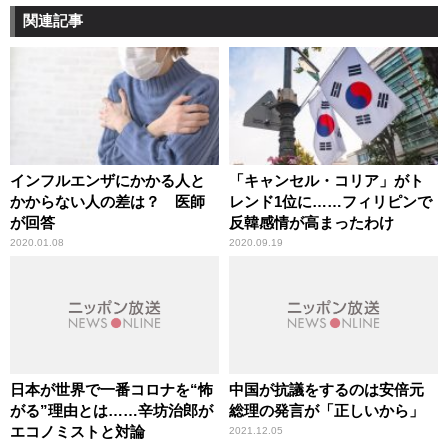
関連記事
インフルエンザにかかる人と
「キャンセル・コリア」がト
かからない人の差は？ 医師
レンド1位に……フィリピンで
が回答
反韓感情が高まったわけ
2020.01.08
2020.09.19
日本が世界で一番コロナを“怖
中国が抗議をするのは安倍元
がる”理由とは……辛坊治郎が
総理の発言が「正しいから」
エコノミストと対論
2021.12.05