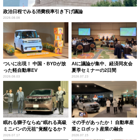
政治日程でみる消費税率引き下げ議論
2026.08.06
ついに出現！ 中国・BYDが放
AIに議論が集中、経済同友会
った軽自動車EV
夏季セミナーの2日間
2026.08.03
2026.07.23
眠れる獅子ならぬ“眠れる高級
その手があったか！ 自動車産
ミニバンの元祖”覚醒なるか？
業とロボット産業の融合
2026.07.17
2026.07.15