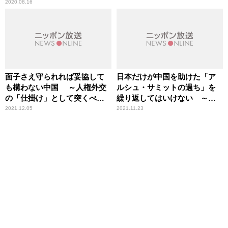
2020.08.16
面子さえ守られれば妥協して
日本だけが中国を助けた「ア
も構わない中国 ～人権外交
ルシュ・サミットの過ち」を
の「仕掛け」として突くべき
繰り返してはいけない ～林
ポイント
芳正外務大臣に王毅外相から
2021.12.05
2021.11.23
中国訪問の打診