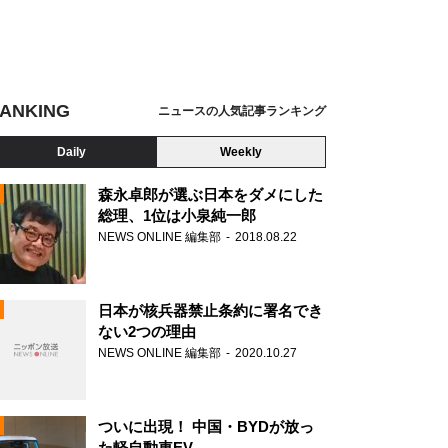
ANKING
ニュースの人気記事ランキング
Daily
Weekly
森永卓郎が選ぶ日本をダメにした
総理、1位は小泉純一郎
NEWS ONLINE 編集部
2018.08.22
N
日本が核兵器禁止条約に署名でき
ない2つの理由
NEWS ONLINE 編集部
2020.10.27
ついに出現！ 中国・BYDが放っ
た軽自動車EV