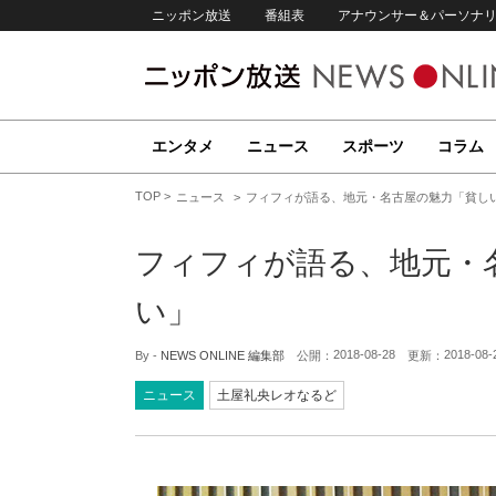
ニッポン放送
番組表
アナウンサー＆パーソナ
エンタメ
ニュース
スポーツ
コラム
TOP
ニュース
フィフィが語る、地元・名古屋の魅力「貧し
フィフィが語る、地元・
い」
2018-08-28
2018-08-
By -
NEWS ONLINE 編集部
公開：
更新：
ニュース
土屋礼央レオなるど