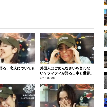
語る、恋人についても
外国人はごめんなさいを言わな
い？フィフィが語る日本と世界の
違い
2018.07.09