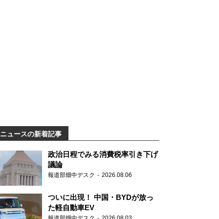
ニュースの新着記事
政治日程でみる消費税率引き下げ
議論
報道部畑中デスク
2026.08.06
ついに出現！ 中国・BYDが放っ
た軽自動車EV
報道部畑中デスク
2026.08.03