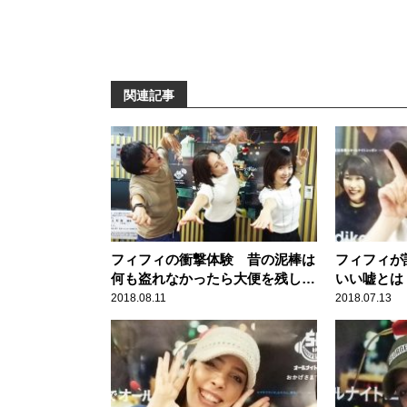
関連記事
フィフィの衝撃体験 昔の泥棒は
フィフィが
何も盗れなかったら大便を残し
いい嘘とは
た！？
2018.08.11
2018.07.13