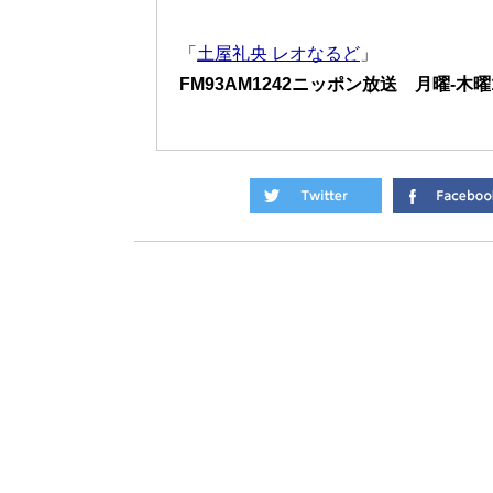
「
土屋礼央 レオなるど
」
FM93AM1242ニッポン放送 月曜-木曜13: