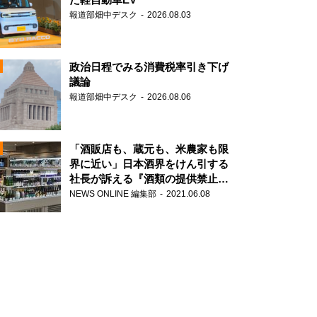
報道部畑中デスク
2026.08.03
政治日程でみる消費税率引き下げ
議論
報道部畑中デスク
2026.08.06
N
「酒販店も、蔵元も、米農家も限
界に近い」日本酒界をけん引する
社長が訴える『酒類の提供禁止』
N
策の大打撃
NEWS ONLINE 編集部
2021.06.08