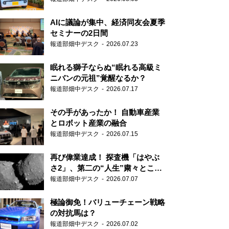
AIに議論が集中、経済同友会夏季
セミナーの2日間
報道部畑中デスク
2026.07.23
眠れる獅子ならぬ“眠れる高級ミ
ニバンの元祖”覚醒なるか？
報道部畑中デスク
2026.07.17
その手があったか！ 自動車産業
とロボット産業の融合
報道部畑中デスク
2026.07.15
再び偉業達成！ 探査機「はやぶ
さ2」、第二の“人生”粛々とこな
す
報道部畑中デスク
2026.07.07
極論御免！バリューチェーン戦略
の対抗馬は？
報道部畑中デスク
2026.07.02