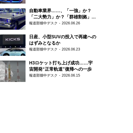
自動車業界……、「一強」か？
「二大勢力」か？「群雄割拠」
か？
報道部畑中デスク
2026.06.26
日産、小型SUVの投入で再建への
はずみとなるか
報道部畑中デスク
2026.06.23
H3ロケット打ち上げ成功……宇
宙開発“正常軌道”復帰への一歩
報道部畑中デスク
2026.06.15