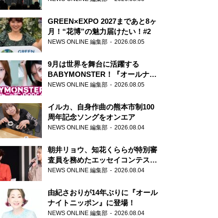
GREEN×EXPO 2027まであと8ヶ
月！“花博”の魅力届けたい！#2
NEWS ONLINE 編集部
2026.08.05
9月は世界を舞台に活躍する
BABYMONSTER！『オールナイ
トニッポンPODCAST』月替わり
NEWS ONLINE 編集部
2026.08.05
パーソナリティ
イルカ、自身作曲の熊本市制100
周年記念ソングをオンエア
NEWS ONLINE 編集部
2026.08.04
朝井リョウ、知花くららが特別審
査員を務めたエッセイコンテスト
の特別番組「#いまあなたに伝え
NEWS ONLINE 編集部
2026.08.04
たいこと」
由紀さおりが14年ぶりに『オール
ナイトニッポン』に登場！
NEWS ONLINE 編集部
2026.08.04