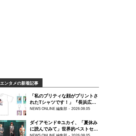
エンタメの新着記事
「私のプリティな顔がプリントさ
れたTシャツです！」『長浜広奈
天下無双』初の番組グッズ発売
NEWS ONLINE 編集部
2026.08.05
ダイアモンド✡ユカイ、「夏休み
に読んでみて」世界的ベストセラ
ー『アナスタシア』を紹介
NEWS ONLINE 編集部
2026.08.05