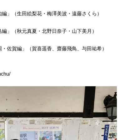
愛知編」（生田絵梨花・梅澤美波・遠藤さくら）
広島編」（秋元真夏・北野日奈子・山下美月）
福岡・佐賀編」（賀喜遥香、齋藤飛鳥、与田祐希）
nchu/