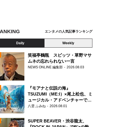
ANKING
エンタメの人気記事ランキング
Daily
Weekly
笑福亭鶴瓶 スピッツ・草野マサ
ムネの忘れられない一言
NEWS ONLINE 編集部
2026.08.03
N
『モアナと伝説の海』
TSUZUMI（ME:I）×尾上松也、ミ
ュージカル・アドベンチャーで美
声を響かせる
八雲 ふみね
2026.08.01
SUPER BEAVER・渋谷龍太、
『ROCK IN JAPAN』でB’zの歌