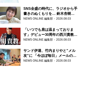
SNS全盛の時代に、ラジオから手
書きのぬくもりを… 鈴木杏樹の
直筆はがきが届く！
NEWS ONLINE 編集部
2026.08.03
『MUSIC10』こちら有楽町駅前
郵便局
「いつでも肩は温まっておりま
す」デビュー30周年の西川貴教が
『オールナイトニッポン』に登
NEWS ONLINE 編集部
2026.08.03
場！
サンド伊達、竹内まりやと”メル
友”に 「今ほぼ毎日」メールのや
り取り明かす
NEWS ONLINE 編集部
2026.08.03