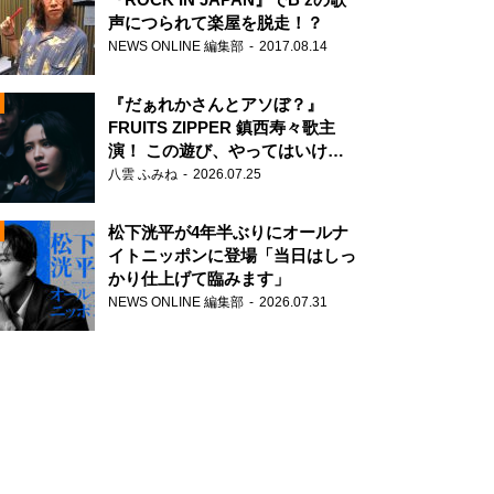
声につられて楽屋を脱走！？
NEWS ONLINE 編集部
2017.08.14
『だぁれかさんとアソぼ？』
FRUITS ZIPPER 鎮西寿々歌主
演！ この遊び、やってはいけま
せん。
八雲 ふみね
2026.07.25
N
松下洸平が4年半ぶりにオールナ
イトニッポンに登場「当日はしっ
かり仕上げて臨みます」
NEWS ONLINE 編集部
2026.07.31
N