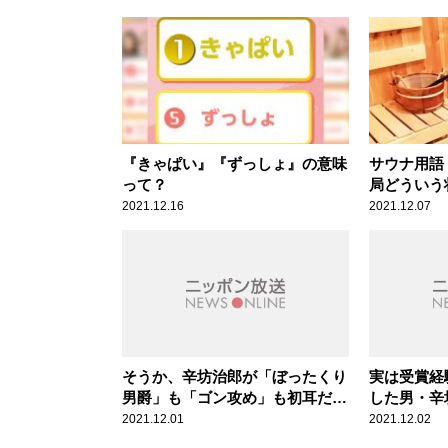
『きゃぱい』『ずっしょ』の意味
サウナ用語
って？
局どういう
2021.12.16
2021.12.07
そうか、辛坊治郎が「ぼったくり
実は受賞経
男爵」も「ゴン攻め」も初耳だっ
した男・辛
たのは当然か！ ～新語・流行語
「新語・流
2021.12.01
2021.12.02
大賞 発表