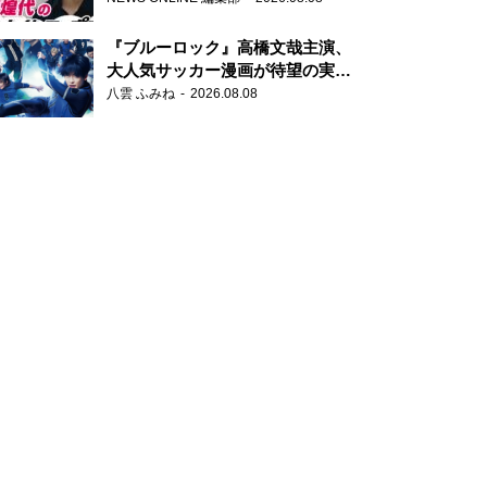
もワクワクしております！」
『ブルーロック』高橋文哉主演、
大人気サッカー漫画が待望の実写
映画に
八雲 ふみね
2026.08.08