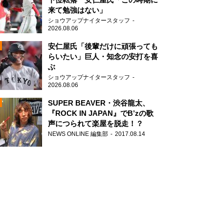
来て勉強はない」
ショウアップナイタースタッフ
2026.08.06
安仁屋氏「後輩だけに頑張っても
らいたい」巨人・知念の安打を喜
ぶ
N
ショウアップナイタースタッフ
AD
2026.08.06
SUPER BEAVER・渋谷龍太、
『ROCK IN JAPAN』でB’zの歌
声につられて楽屋を脱走！？
NEWS ONLINE 編集部
2017.08.14
2