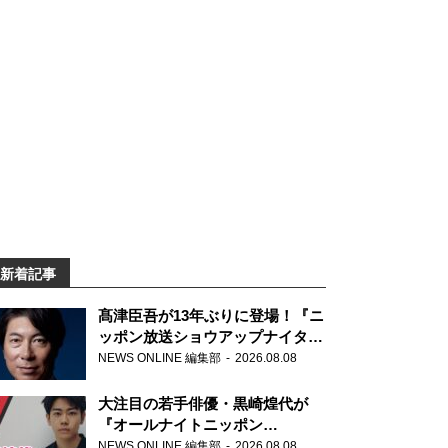
新着記事
髙津臣吾が13年ぶりに登場！『ニ
ッポン放送ショウアップナイタ
ー』
NEWS ONLINE 編集部
2026.08.08
大注目の若手俳優・黒崎煌代が
『オールナイトニッポン
0(ZERO)』に初登場「今からとて
NEWS ONLINE 編集部
2026.08.08