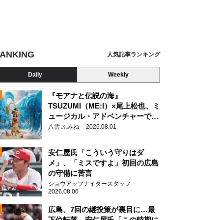
ANKING
人気記事ランキング
Daily
Weekly
『モアナと伝説の海』
TSUZUMI（ME:I）×尾上松也、ミ
ト流行語100」年間大賞2021表彰式
ュージカル・アドベンチャーで美
N
声を響かせる
八雲 ふみね
2026.08.01
安仁屋氏「こういう守りはダ
メ」、「ミスですよ」初回の広島
の守備に苦言
ショウアップナイタースタッフ
2026.08.06
広島、7回の継投策が裏目に…最
下位転落 安仁屋氏「この時期に