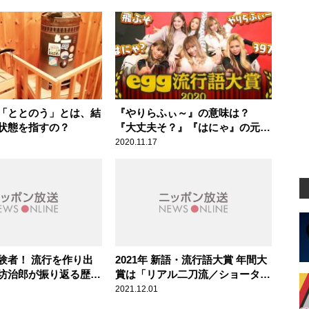
「ととのう」とは、結
『やりらふぃ～』の意味は？
状態を指すの？
『大丈夫そ？』『はにゃ』の元ネ
タも紹介
2020.11.17
験者！ 流行を作り出
2021年 新語・流行語大賞 年間大
坊治郎が振り返る歴代
賞は「リアル二刀流／ショータイ
行語大賞」
ム」
2021.12.01