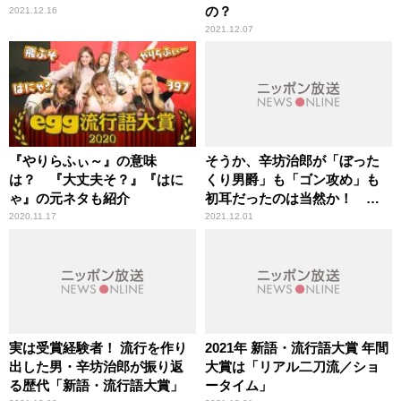
の？
2021.12.16
2021.12.07
『やりらふぃ～』の意味
そうか、辛坊治郎が「ぼった
は？ 『大丈夫そ？』『はに
くり男爵」も「ゴン攻め」も
ゃ』の元ネタも紹介
初耳だったのは当然か！ ～
新語・流行語大賞 発表
2020.11.17
2021.12.01
実は受賞経験者！ 流行を作り
2021年 新語・流行語大賞 年間
出した男・辛坊治郎が振り返
大賞は「リアル二刀流／ショ
る歴代「新語・流行語大賞」
ータイム」