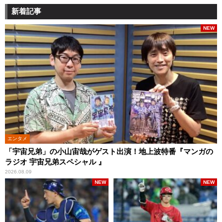
新着記事
NEW
エンタメ
「宇宙兄弟」の小山宙哉がゲスト出演！地上波特番『マンガの
ラジオ 宇宙兄弟スペシャル 』
2026.08.09
NEW
NEW