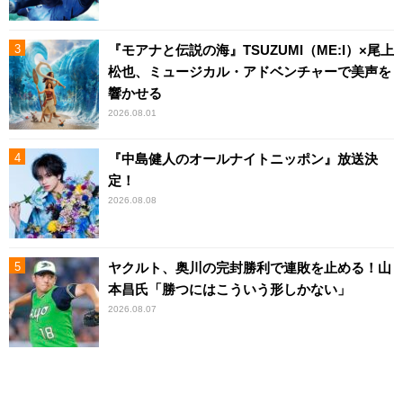
『モアナと伝説の海』TSUZUMI（ME:I）×尾上
松也、ミュージカル・アドベンチャーで美声を
響かせる
2026.08.01
『中島健人のオールナイトニッポン』放送決
定！
2026.08.08
ヤクルト、奥川の完封勝利で連敗を止める！山
本昌氏「勝つにはこういう形しかない」
2026.08.07