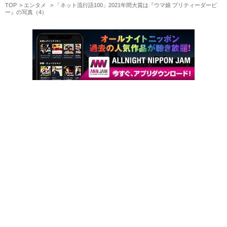
TOP
エンタメ
「ネット流行語100」2021年間大賞は『ウマ娘 プリティーダービ
ー』の写真（4）