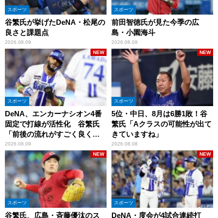
スポーツ
スポーツ
谷繁氏が挙げたDeNA・松尾の
前田智徳氏が見た今季の広
良さと課題点
島・小園海斗
2026.08.09
2026.08.09
NEW
NEW
スポーツ
スポーツ
DeNA、エンカーナシオン4番
5位・中日、8月は6勝1敗！谷
固定で打線が活性化 谷繁氏
繁氏「Aクラスの可能性が出て
「前後の流れがすごく良くな
きていますね」
りましたね」
2026.08.09
2026.08.08
NEW
NEW
スポーツ
スポーツ
谷繁氏、広島・斉藤優汰のス
DeNA・度会が4試合連続打