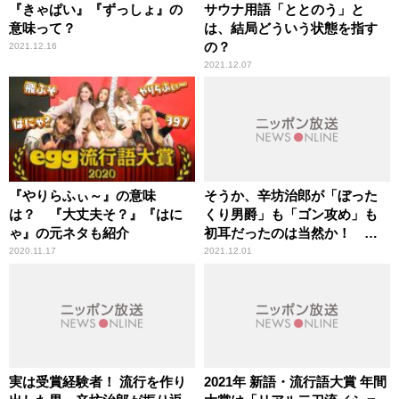
『きゃぱい』『ずっしょ』の
サウナ用語「ととのう」と
意味って？
は、結局どういう状態を指す
の？
2021.12.16
2021.12.07
『やりらふぃ～』の意味
そうか、辛坊治郎が「ぼった
は？ 『大丈夫そ？』『はに
くり男爵」も「ゴン攻め」も
ゃ』の元ネタも紹介
初耳だったのは当然か！ ～
新語・流行語大賞 発表
2020.11.17
2021.12.01
実は受賞経験者！ 流行を作り
2021年 新語・流行語大賞 年間