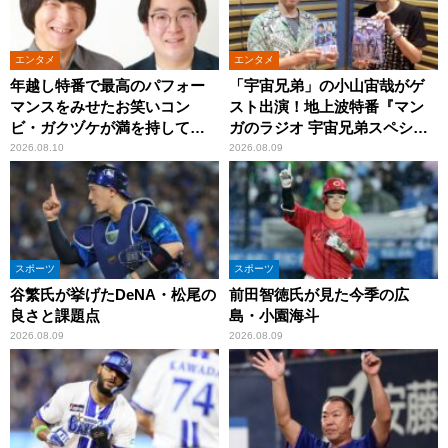
エンタメ
エンタメ
年越し特番で最高のパフォー
「宇宙兄弟」の小山宙哉がゲ
マンスをみせたお笑いコン
スト出演！地上波特番『マン
ビ・ガクヅケが満を持して
ガのラジオ 宇宙兄弟スペシャ
『オールナイトニッポン
ル 』
2026.08.10
2026.08.09
0(ZERO)』に登場！
スポーツ
スポーツ
谷繁氏が挙げたDeNA・松尾の
前田智徳氏が見た今季の広
良さと課題点
島・小園海斗
2026.08.09
2026.08.09