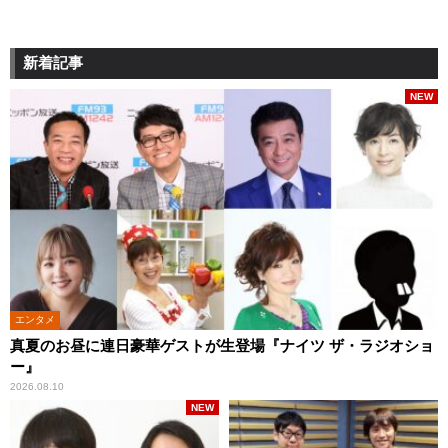
新着記事
NEW
エンタメ
真夏のお昼に連日豪華ゲストが生登場『ナイツ ザ・ラジオショ
ー』
2026.08.10
NEW