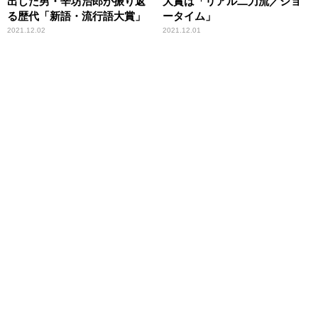
出した男・辛坊治郎が振り返
大賞は「リアル二刀流／ショ
る歴代「新語・流行語大賞」
ータイム」
2021.12.02
2021.12.01