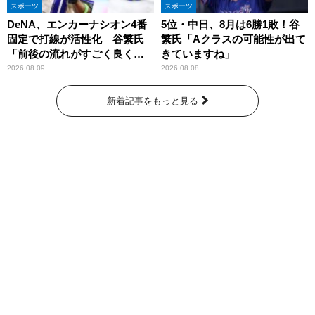
スポーツ
スポーツ
DeNA、エンカーナシオン4番
5位・中日、8月は6勝1敗！谷
固定で打線が活性化 谷繁氏
繁氏「Aクラスの可能性が出て
「前後の流れがすごく良くな
きていますね」
りましたね」
2026.08.09
2026.08.08
新着記事をもっと見る