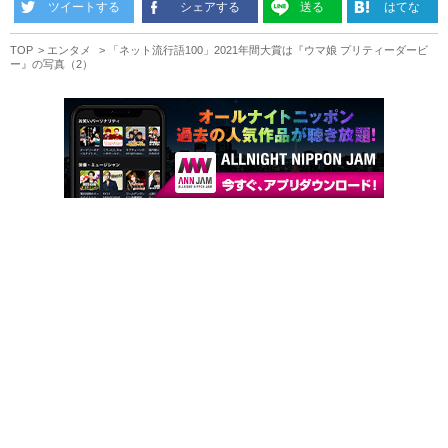
ツイートする
シェアする
送る
はてな
TOP
エンタメ
「ネット流行語100」2021年間大賞は『ウマ娘 プリティーダービ
ー』の写真（2）