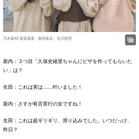
乃木坂46 賀喜遥香、新内眞衣、北川悠理
新内：３つ目「久保史緒里ちゃんにピザを作ってもらいた
い」は？
生田：これは実は……叶いました！
新内：さすが有言実行の女ですね！
生田：これは超ギリギリ、滑り込みでした。いつだっけ、
昨日？