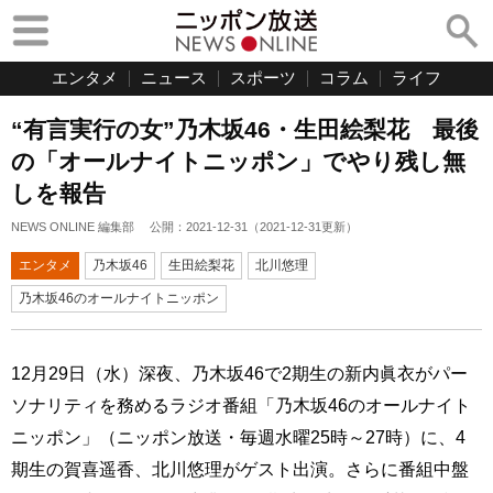
エンタメ
ニュース
スポーツ
コラム
ライフ
“有言実行の女”乃木坂46・生田絵梨花 最後
の「オールナイトニッポン」でやり残し無
しを報告
NEWS ONLINE 編集部
公開：
2021-12-31
（
2021-12-31
更新）
エンタメ
乃木坂46
生田絵梨花
北川悠理
乃木坂46のオールナイトニッポン
12月29日（水）深夜、乃木坂46で2期生の新内眞衣がパー
ソナリティを務めるラジオ番組「乃木坂46のオールナイト
ニッポン」（ニッポン放送・毎週水曜25時～27時）に、4
期生の賀喜遥香、北川悠理がゲスト出演。さらに番組中盤