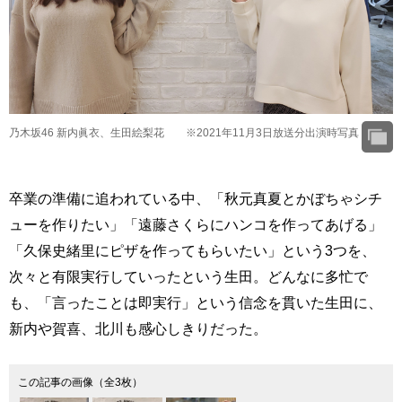
乃木坂46 新内眞衣、生田絵梨花 ※2021年11月3日放送分出演時写真
卒業の準備に追われている中、「秋元真夏とかぼちゃシチ
ューを作りたい」「遠藤さくらにハンコを作ってあげる」
「久保史緒里にピザを作ってもらいたい」という3つを、
次々と有限実行していったという生田。どんなに多忙で
も、「言ったことは即実行」という信念を貫いた生田に、
新内や賀喜、北川も感心しきりだった。
この記事の画像（全3枚）