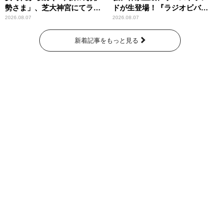
勢さま」、芝大神宮にてラン
ドが生登場！『ラジオビバリ
パンプスが合格祈願！
ー昼ズ』
2026.08.07
2026.08.07
新着記事をもっと見る