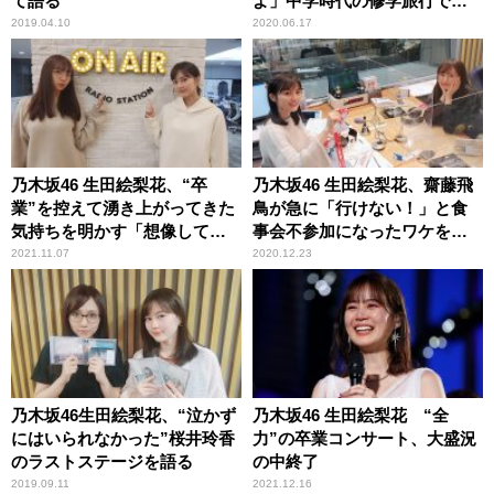
て語る
よ」中学時代の修学旅行で
の“サボり”を告白
2019.04.10
2020.06.17
乃木坂46 生田絵梨花、“卒
乃木坂46 生田絵梨花、齋藤飛
業”を控えて湧き上がってきた
鳥が急に「行けない！」と食
気持ちを明かす「想像してい
事会不参加になったワケを推
たのと結構違うなって……」
測「調べたんじゃないか
2021.11.07
2020.12.23
な？」
乃木坂46生田絵梨花、“泣かず
乃木坂46 生田絵梨花 “全
にはいられなかった”桜井玲香
力”の卒業コンサート、大盛況
のラストステージを語る
の中終了
2019.09.11
2021.12.16