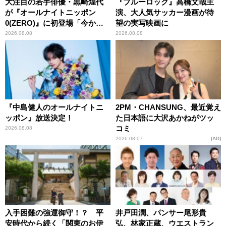
大注目の若手俳優・黒崎煌代
『ブルーロック』高橋文哉主
が『オールナイトニッポン
演、大人気サッカー漫画が待
0(ZERO)』に初登場「今から
望の実写映画に
とてもワクワクしておりま
2026.08.08
2026.08.08
す！」
『中島健人のオールナイトニ
2PM・CHANSUNG、最近覚え
ッポン』放送決定！
た日本語に大沢あかねがツッ
コミ
2026.08.08
2026.08.07
AD
入手困難の強運御守！？ 平
井戸田潤、パンサー尾形貴
安時代から続く「関東のお伊
弘、林家正蔵、ウエストラン