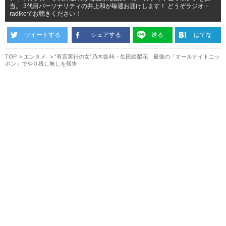
当。 3代目パーソナリティの井上和が毎週お届けします！ どうぞラジオ・
radikoでお聴きください！
ツイートする
シェアする
送る
はてな
TOP
エンタメ
“有言実行の女”乃木坂46・生田絵梨花 最後の「オールナイトニッ
ポン」でやり残し無しを報告