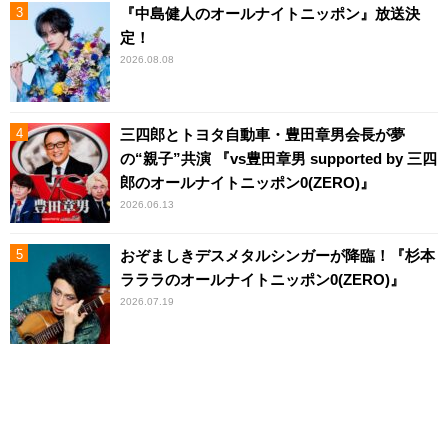
『中島健人のオールナイトニッポン』放送決
定！
2026.08.08
三四郎とトヨタ自動車・豊田章男会長が夢
の“親子”共演 『vs豊田章男 supported by 三四
郎のオールナイトニッポン0(ZERO)』
2026.06.13
おぞましきデスメタルシンガーが降臨！『杉本
ラララのオールナイトニッポン0(ZERO)』
2026.07.19