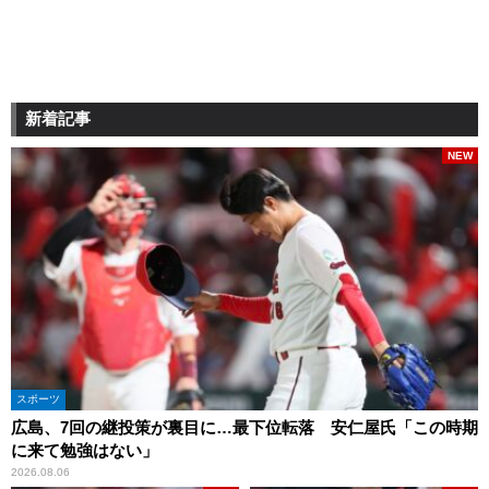
新着記事
NEW
スポーツ
広島、7回の継投策が裏目に…最下位転落 安仁屋氏「この時期
に来て勉強はない」
2026.08.06