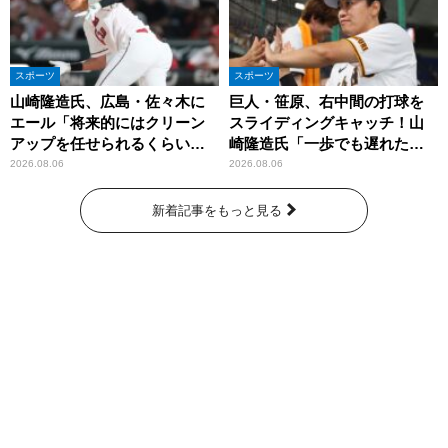
スポーツ
スポーツ
山崎隆造氏、広島・佐々木に
巨人・笹原、右中間の打球を
エール「将来的にはクリーン
スライディングキャッチ！山
アップを任せられるくらいま
崎隆造氏「一歩でも遅れた
では成長して」
ら…」
2026.08.06
2026.08.06
新着記事をもっと見る