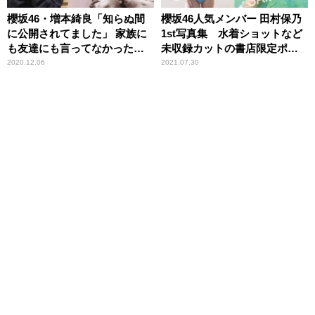
櫻坂46・増本綺良「知らぬ間
櫻坂46人気メンバー 田村保乃
に公開されてました」 家族に
1st写真集 水着ショットなど
も友達にも言ってなかった事
未収録カットの書店限定ポス
実に井上梨名もびっくり
トカード10種解禁
2020.12.06
2021.07.30