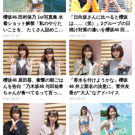
櫻坂46 田村保乃 1st写真集 水
「日向坂さんに比べると櫻坂
着ショット解禁「私のやりた
は……（笑）」2グループの日
いことを、 たくさん詰めこん
焼け対策の違いを櫻坂46 田村
でもらいました」
保乃＆尾関梨香が振り返る
2021.07.19
2021.08.15
櫻坂46 原田葵、衝撃の朝ごは
「香水を付けようかな」櫻坂
んを告白「乃木坂46 与田祐希
46 井上梨名の決意に、菅井友
ちゃんが食べてるって言って
香が“大人”なアドバイス
て」 そのメニューに井上梨名
2021.05.05
2021.05.16
驚き