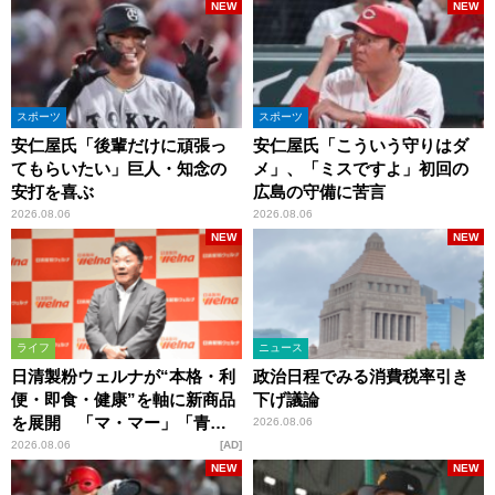
NEW
NEW
スポーツ
スポーツ
安仁屋氏「後輩だけに頑張っ
安仁屋氏「こういう守りはダ
てもらいたい」巨人・知念の
メ」、「ミスですよ」初回の
安打を喜ぶ
広島の守備に苦言
2026.08.06
2026.08.06
NEW
NEW
ライフ
ニュース
日清製粉ウェルナが“本格・利
政治日程でみる消費税率引き
便・即食・健康”を軸に新商品
下げ議論
を展開 「マ・マー」「青の
2026.08.06
洞窟」ブランドを強化
2026.08.06
AD
NEW
NEW