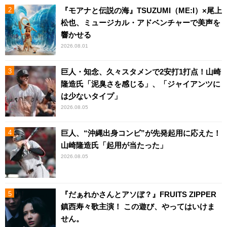
『モアナと伝説の海』TSUZUMI（ME:I）×尾上
松也、ミュージカル・アドベンチャーで美声を
響かせる
2026.08.01
巨人・知念、久々スタメンで2安打1打点！山崎
隆造氏「泥臭さを感じる」、「ジャイアンツに
は少ないタイプ」
2026.08.05
巨人、“沖縄出身コンビ”が先発起用に応えた！
山崎隆造氏「起用が当たった」
2026.08.05
『だぁれかさんとアソぼ？』FRUITS ZIPPER
鎮西寿々歌主演！ この遊び、やってはいけま
せん。