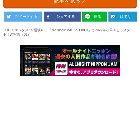
記事を見る
ツイートする
シェアする
送る
はてな
TOP
エンタメ
櫻坂46、「3rd single BACKS LIVE!!」で2022年を華々しくスター
ト！の写真（31）