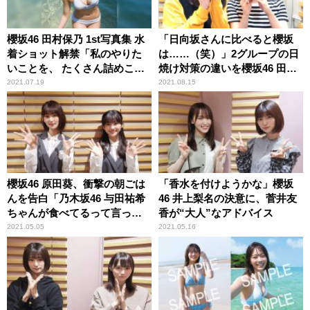
櫻坂46 田村保乃 1st写真集 水
「日向坂さんに比べると櫻坂
着ショット解禁「私のやりた
は……（笑）」2グループの日
いことを、 たくさん詰めこん
焼け対策の違いを櫻坂46 田村
でもらいました」
保乃＆尾関梨香が振り返る
2021.07.19
2021.08.15
櫻坂46 原田葵、衝撃の朝ごは
「香水を付けようかな」櫻坂
んを告白「乃木坂46 与田祐希
46 井上梨名の決意に、菅井友
ちゃんが食べてるって言って
香が“大人”なアドバイス
て」 そのメニューに井上梨名
2021.05.05
2021.05.16
驚き