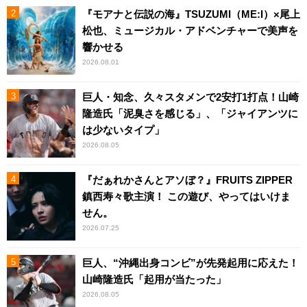
『モアナと伝説の海』TSUZUMI（ME:I）×尾上
松也、ミュージカル・アドベンチャーで美声を
響かせる
2026.08.01
巨人・知念、久々スタメンで2安打1打点！山崎
隆造氏「泥臭さを感じる」、「ジャイアンツに
は少ないタイプ」
2026.08.05
『だぁれかさんとアソぼ？』FRUITS ZIPPER
鎮西寿々歌主演！ この遊び、やってはいけま
せん。
2026.07.25
巨人、“沖縄出身コンビ”が先発起用に応えた！
山崎隆造氏「起用が当たった」
2026.08.05