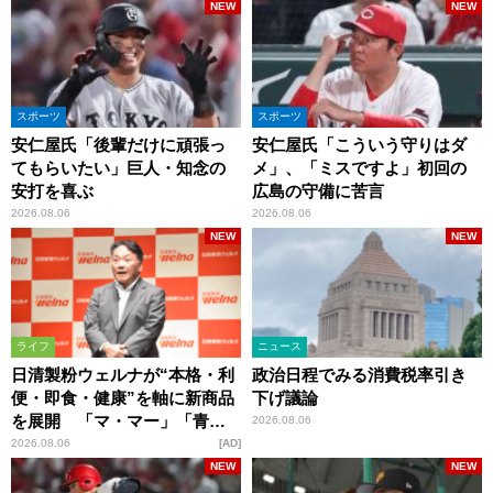
NEW
NEW
スポーツ
スポーツ
安仁屋氏「後輩だけに頑張っ
安仁屋氏「こういう守りはダ
てもらいたい」巨人・知念の
メ」、「ミスですよ」初回の
安打を喜ぶ
広島の守備に苦言
2026.08.06
2026.08.06
NEW
NEW
ライフ
ニュース
日清製粉ウェルナが“本格・利
政治日程でみる消費税率引き
便・即食・健康”を軸に新商品
下げ議論
を展開 「マ・マー」「青の
2026.08.06
洞窟」ブランドを強化
2026.08.06
AD
NEW
NEW