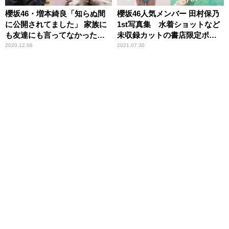
櫻坂46・増本綺良「知らぬ間
櫻坂46人気メンバー 田村保乃
に公開されてました」 家族に
1st写真集 水着ショットなど
も友達にも言ってなかった事
未収録カットの書店限定ポス
実に井上梨名もびっくり
トカード10種解禁
2020.12.06
2021.07.30