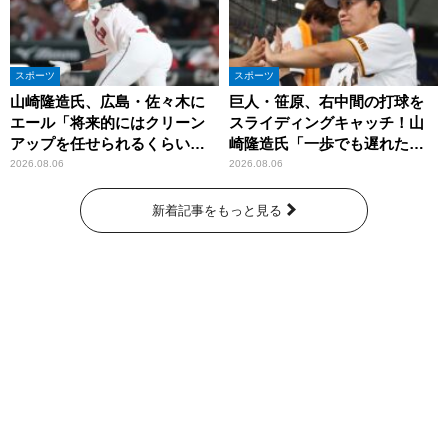
スポーツ
スポーツ
山崎隆造氏、広島・佐々木に
巨人・笹原、右中間の打球を
エール「将来的にはクリーン
スライディングキャッチ！山
アップを任せられるくらいま
崎隆造氏「一歩でも遅れた
では成長して」
ら…」
2026.08.06
2026.08.06
新着記事をもっと見る