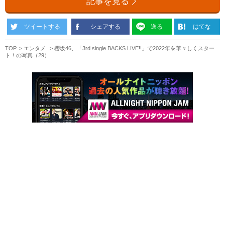
記事を見る
ツイートする
シェアする
送る
はてな
TOP
エンタメ
櫻坂46、「3rd single BACKS LIVE!!」で2022年を華々しくスター
ト！の写真（29）