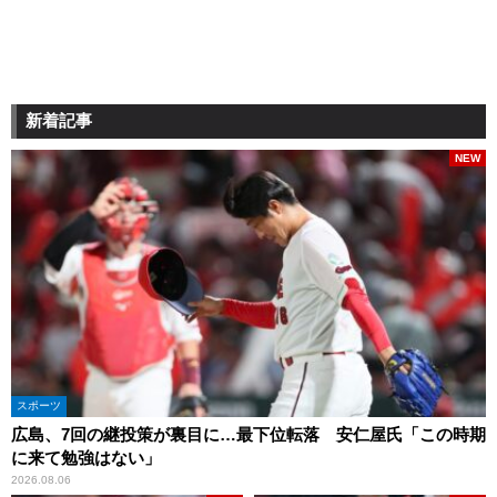
新着記事
NEW
スポーツ
広島、7回の継投策が裏目に…最下位転落 安仁屋氏「この時期
に来て勉強はない」
2026.08.06