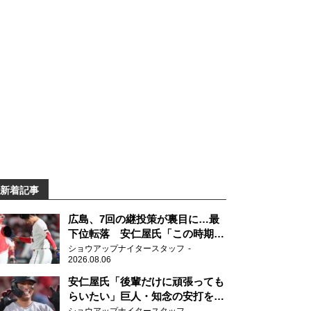
新着記事
広島、7回の継投策が裏目に…最
下位転落 安仁屋氏「この時期に
来て勉強はない」
ショウアップナイタースタッフ
2026.08.06
安仁屋氏「後輩だけに頑張っても
らいたい」巨人・知念の安打を喜
ぶ