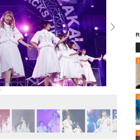
R
介
櫻坂46 