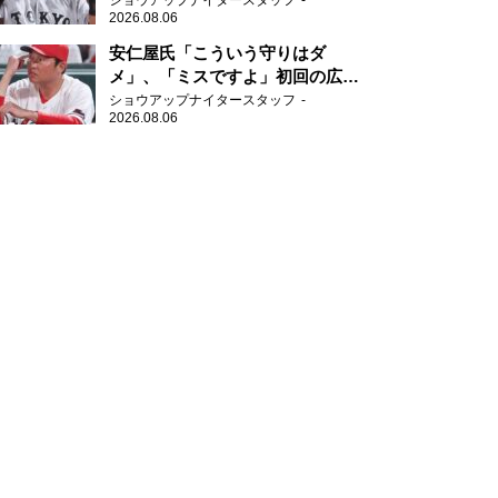
ショウアップナイタースタッフ
2026.08.06
安仁屋氏「こういう守りはダ
メ」、「ミスですよ」初回の広島
の守備に苦言
ショウアップナイタースタッフ
2026.08.06