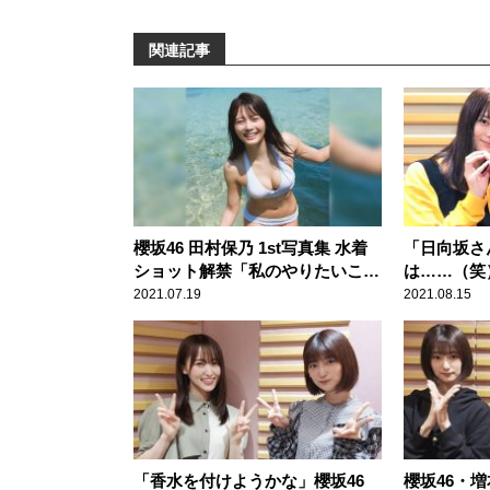
関連記事
櫻坂46 田村保乃 1st写真集 水着
「日向坂さ
ショット解禁「私のやりたいこと
は……（笑
を、 たくさん詰めこんでもらい
け対策の違
2021.07.19
2021.08.15
ました」
＆尾関梨香
「香水を付けようかな」櫻坂46
櫻坂46・