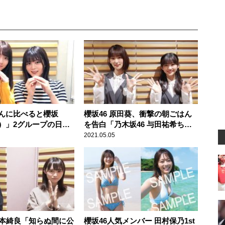
んに比べると櫻坂
櫻坂46 原田葵、衝撃の朝ごはん
）」2グループの日焼
を告白「乃木坂46 与田祐希ちゃ
いを櫻坂46 田村保乃
んが食べてるって言ってて」 そ
2021.05.05
が振り返る
のメニューに井上梨名驚き
増本綺良「知らぬ間に公
櫻坂46人気メンバー 田村保乃1st