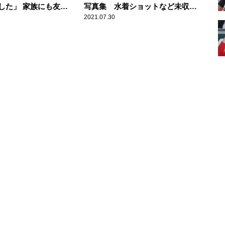
した」 家族にも友達
写真集 水着ショットなど未収録
なかった事実に井上梨
カットの書店限定ポストカード10
2021.07.30
り
種解禁