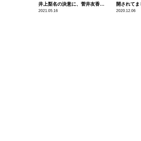
井上梨名の決意に、菅井友香
開されてま
が“大人”なアドバイス
にも言って
2021.05.16
2020.12.06
名もびっく