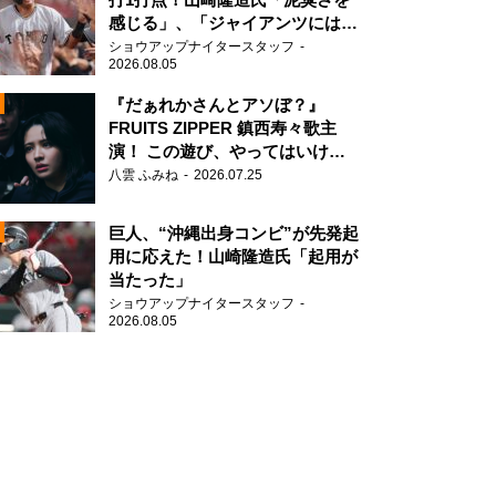
感じる」、「ジャイアンツには少
ないタイプ」
ショウアップナイタースタッフ
2026.08.05
『だぁれかさんとアソぼ？』
FRUITS ZIPPER 鎮西寿々歌主
演！ この遊び、やってはいけま
N
せん。
八雲 ふみね
2026.07.25
AD
巨人、“沖縄出身コンビ”が先発起
用に応えた！山崎隆造氏「起用が
当たった」
ショウアップナイタースタッフ
2026.08.05
2