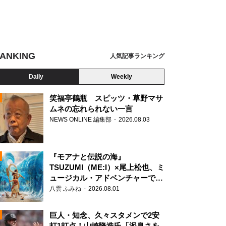
ANKING
人気記事ランキング
Daily
Weekly
笑福亭鶴瓶 スピッツ・草野マサ
ムネの忘れられない一言
NEWS ONLINE 編集部
2026.08.03
N
3rd Single BACK LIVE!! カメラ：上山陽介
『モアナと伝説の海』
TSUZUMI（ME:I）×尾上松也、ミ
ュージカル・アドベンチャーで美
声を響かせる
八雲 ふみね
2026.08.01
巨人・知念、久々スタメンで2安
打1打点！山崎隆造氏「泥臭さを