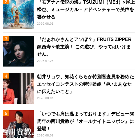
『モアナと伝説の海』TSUZUMI（ME:I）×尾上
松也、ミュージカル・アドベンチャーで美声を
響かせる
2026.08.01
『だぁれかさんとアソぼ？』FRUITS ZIPPER
鎮西寿々歌主演！ この遊び、やってはいけま
せん。
2026.07.25
朝井リョウ、知花くららが特別審査員を務めた
エッセイコンテストの特別番組「#いまあなた
に伝えたいこと」
2026.08.04
「いつでも肩は温まっております」デビュー30
周年の西川貴教が『オールナイトニッポン』に
登場！
2026.08.03