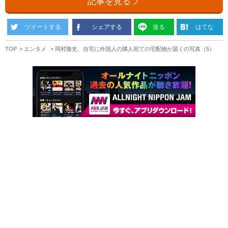
記事を見る
ツイートする
シェアする
送る
はてな
TOP
エンタメ
岡村隆史、自宅に外国人の隣人宛ての宅配物が届くの写真（5）