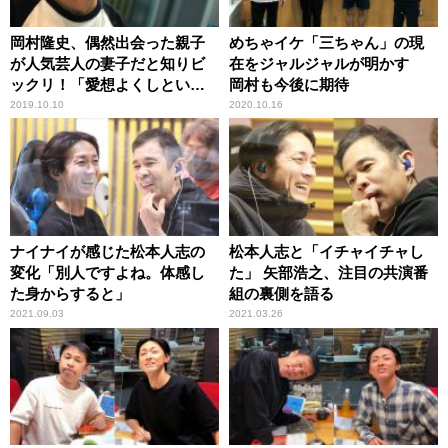
岡村隆史、偶然出会った親子
めちゃイケ「三ちゃん」の現
が人気芸人の妻子だと知りビ
在をジャルジャルが明かす
ックリ！「愛想よくしといて
岡村も今後に期待
良かった」
2019.10.10
2020.10.16
ナイナイが感じた松本人志の
松本人志と「イチャイチャし
変化「別人ですよね。体感し
た」 矢部浩之、注目の共演番
た身からすると」
組の裏側を語る
2021.09.03
2021.03.26