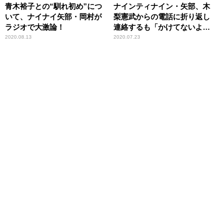
青木裕子との“馴れ初め”につ
ナインティナイン・矢部、木
いて、ナイナイ矢部・岡村が
梨憲武からの電話に折り返し
ラジオで大激論！
連絡するも「かけてないよ」
と言われ戸惑う
2020.08.13
2020.07.23