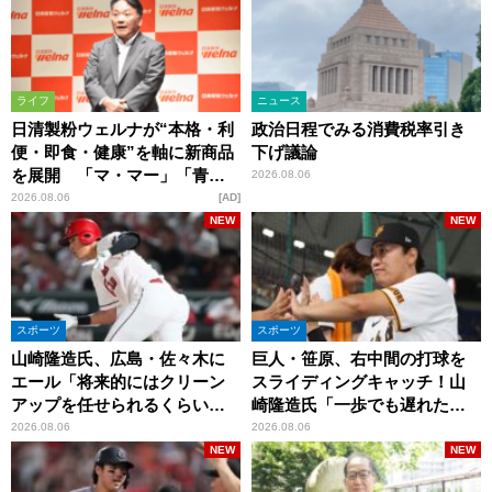
ライフ
ニュース
日清製粉ウェルナが“本格・利
政治日程でみる消費税率引き
便・即食・健康”を軸に新商品
下げ議論
を展開 「マ・マー」「青の
2026.08.06
洞窟」ブランドを強化
2026.08.06
AD
NEW
NEW
スポーツ
スポーツ
山崎隆造氏、広島・佐々木に
巨人・笹原、右中間の打球を
エール「将来的にはクリーン
スライディングキャッチ！山
アップを任せられるくらいま
崎隆造氏「一歩でも遅れた
では成長して」
ら…」
2026.08.06
2026.08.06
NEW
NEW