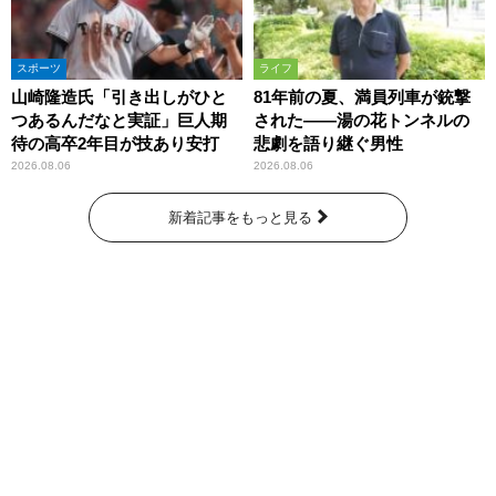
スポーツ
ライフ
山崎隆造氏「引き出しがひと
81年前の夏、満員列車が銃撃
つあるんだなと実証」巨人期
された――湯の花トンネルの
待の高卒2年目が技あり安打
悲劇を語り継ぐ男性
2026.08.06
2026.08.06
新着記事をもっと見る