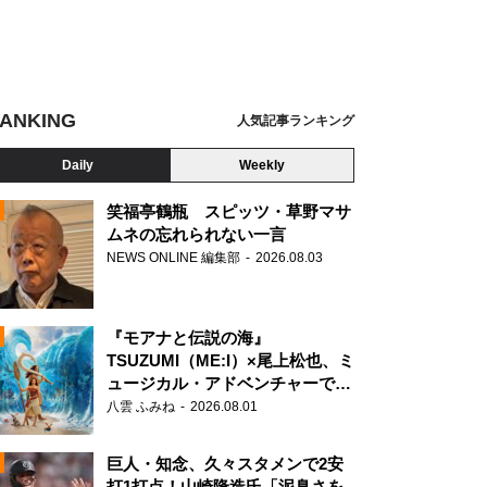
ANKING
人気記事ランキング
Daily
Weekly
笑福亭鶴瓶 スピッツ・草野マサ
ムネの忘れられない一言
NEWS ONLINE 編集部
2026.08.03
N
『モアナと伝説の海』
TSUZUMI（ME:I）×尾上松也、ミ
ュージカル・アドベンチャーで美
声を響かせる
八雲 ふみね
2026.08.01
巨人・知念、久々スタメンで2安
打1打点！山崎隆造氏「泥臭さを