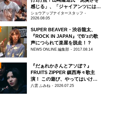
感じる」、「ジャイアンツには少
ないタイプ」
ショウアップナイタースタッフ
2026.08.05
SUPER BEAVER・渋谷龍太、
『ROCK IN JAPAN』でB’zの歌
声につられて楽屋を脱走！？
N
NEWS ONLINE 編集部
2017.08.14
AD
『だぁれかさんとアソぼ？』
FRUITS ZIPPER 鎮西寿々歌主
演！ この遊び、やってはいけま
せん。
八雲 ふみね
2026.07.25
2