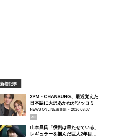
新着記事
2PM・CHANSUNG、最近覚えた
日本語に大沢あかねがツッコミ
NEWS ONLINE編集部
2026.08.07
AD
山本昌氏「役割は果たせている」
レギュラーを掴んだ巨人2年目の