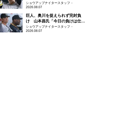
新人王候補
ショウアップナイタースタッフ
2026.08.07
巨人、奥川を捉えられず完封負
け 山本昌氏「今日の負けは仕方
がない」
ショウアップナイタースタッフ
2026.08.07