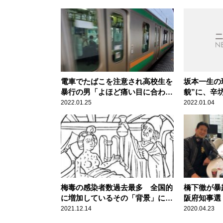
電車でたばこを注意され高校生を
坂本一生の
暴行の男「よほど痛い目に合わせ
貌”に、辛
ないとまた同じことをする」辛坊
ボブサップ
2022.01.25
2022.01.04
治郎が憤怒
は」
梅毒の感染者数過去最多 全国的
橋下徹が暴
に増加しているその「背景」に辛
阪府知事選
坊治郎が警鐘
す」
2021.12.14
2020.04.23