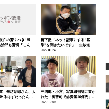
現在の驚くべき“風
橋下徹「ネット記事にする“基
坊治郎も驚愕「こんな
準”を聞きたいです」 生放送中
みたいになっていると
に自身の予想外の記事が掲載され
2022.01.24
驚き
露「辛坊治郎さん、大
三四郎・小宮、写真週刊誌に書か
 出るはずだったんで
れた「御曹司で総資産10億円」に
「そこまでではないね」
2020.10.09