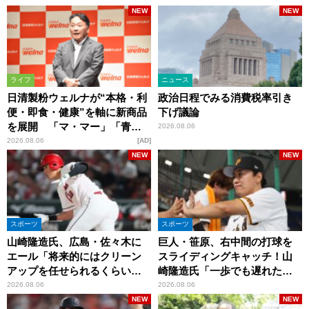
NEW
NEW
ライフ
ニュース
日清製粉ウェルナが“本格・利
政治日程でみる消費税率引き
便・即食・健康”を軸に新商品
下げ議論
を展開 「マ・マー」「青の
2026.08.06
洞窟」ブランドを強化
2026.08.06
AD
NEW
NEW
スポーツ
スポーツ
山崎隆造氏、広島・佐々木に
巨人・笹原、右中間の打球を
エール「将来的にはクリーン
スライディングキャッチ！山
アップを任せられるくらいま
崎隆造氏「一歩でも遅れた
では成長して」
ら…」
2026.08.06
2026.08.06
NEW
NEW