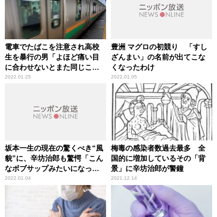
電車でたばこを注意され高校
豊洲 マグロの初競り 「すし
生を暴行の男「よほど痛い目
ざんまい」の名前が出てこな
に合わせないとまた同じこと
くなったわけ
をする」辛坊治郎が憤怒
2022.01.25
2022.01.05
坂本一生の現在の驚くべき“風
梅毒の感染者数過去最多 全
貌”に、辛坊治郎も驚愕「こん
国的に増加しているその「背
なボブサップみたいになって
景」に辛坊治郎が警鐘
いるとは」
2022.01.04
2021.12.14