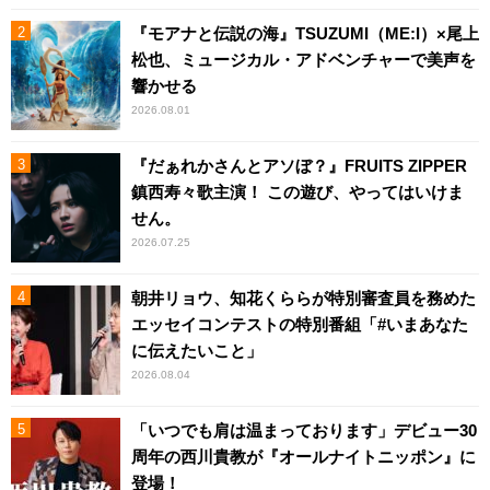
『モアナと伝説の海』TSUZUMI（ME:I）×尾上
松也、ミュージカル・アドベンチャーで美声を
響かせる
2026.08.01
『だぁれかさんとアソぼ？』FRUITS ZIPPER
鎮西寿々歌主演！ この遊び、やってはいけま
せん。
2026.07.25
朝井リョウ、知花くららが特別審査員を務めた
エッセイコンテストの特別番組「#いまあなた
に伝えたいこと」
2026.08.04
「いつでも肩は温まっております」デビュー30
周年の西川貴教が『オールナイトニッポン』に
登場！