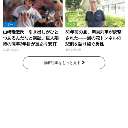
スポーツ
ライフ
山崎隆造氏「引き出しがひと
81年前の夏、満員列車が銃撃
つあるんだなと実証」巨人期
された――湯の花トンネルの
待の高卒2年目が技あり安打
悲劇を語り継ぐ男性
2026.08.06
2026.08.06
新着記事をもっと見る