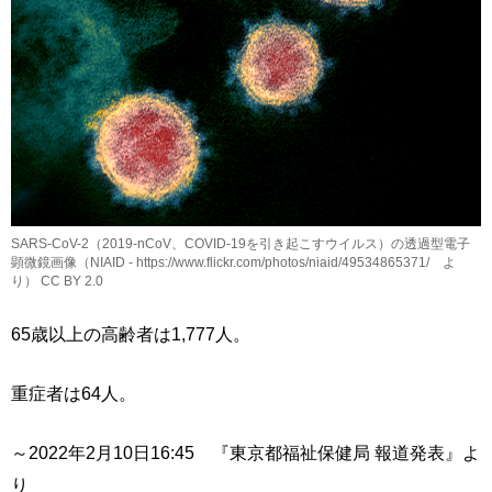
SARS-CoV-2（2019-nCoV、COVID-19を引き起こすウイルス）の透過型電子
顕微鏡画像（NIAID - https://www.flickr.com/photos/niaid/49534865371/ よ
り） CC BY 2.0
65歳以上の高齢者は1,777人。
重症者は64人。
～2022年2月10日16:45 『東京都福祉保健局 報道発表』よ
り