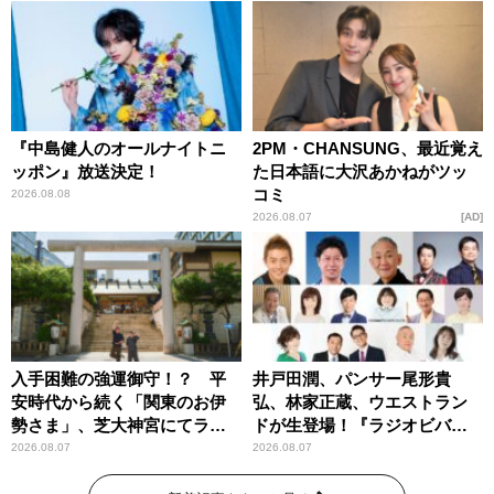
す！」
『中島健人のオールナイトニ
2PM・CHANSUNG、最近覚え
ッポン』放送決定！
た日本語に大沢あかねがツッ
コミ
2026.08.08
2026.08.07
AD
入手困難の強運御守！？ 平
井戸田潤、パンサー尾形貴
安時代から続く「関東のお伊
弘、林家正蔵、ウエストラン
勢さま」、芝大神宮にてラン
ドが生登場！『ラジオビバリ
パンプスが合格祈願！
ー昼ズ』
2026.08.07
2026.08.07