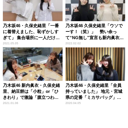
乃木坂46・久保史緒里「一番
乃木坂46 久保史緒里「ウソで
に着替えました、恥ずかしす
ーす！（笑）」 勢い余っ
ぎて」 集合場所に一人だけラ
て“NG無し”宣言も新内眞衣に
フすぎる姿で登場し……
止められ苦笑い ～2代目「オ
2021.05.05
2022.02.02
ールナイトニッポン」パーソ
ナリティ就任
乃木坂46 新内眞衣・久保史緒
乃木坂46・久保史緒里「全員
里、納豆餅は「小粒」or「ひ
持っていました」 地元・宮城
きわり」で激論「腹立つわ
県の定番「ミカサバッグ」と
～！（笑）」
は
2021.01.06
2020.04.05