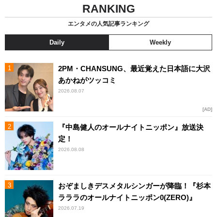
RANKING
エンタメの人気記事ランキング
Daily
Weekly
2PM・CHANSUNG、最近覚えた日本語に大沢
あかねがツッコミ
2026.08.07
AD
『中島健人のオールナイトニッポン』放送決
定！
2026.08.08
おぞましきデスメタルシンガーが降臨！『杉本
ラララのオールナイトニッポン0(ZERO)』
2026.07.19