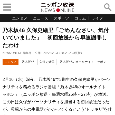
エンタメ
ニュース
スポーツ
コラム
ライフ
乃木坂46 久保史緒里「ごめんなさい、気付
いていました」 初回放送から早速謝罪し
たわけ
NEWS ONLINE 編集部
公開：
2022-02-23
（
2022-02-23
更新）
エンタメ
乃木坂46
久保史緒里
乃木坂46のオールナイトニッポン
2月16（水）深夜、乃木坂46で3期生の久保史緒里がパーソ
ナリティを務めるラジオ番組「乃木坂46のオールナイトニ
ッポン」（ニッポン放送・毎週水曜25時～27時）が放送。
この日は久保がパーソナリティを担当する初回放送だった
が、母親からの生電話がかかってくるという“ドッキリ”を仕