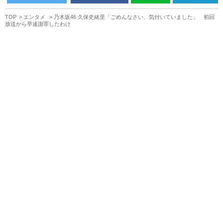
TOP
エンタメ
乃木坂46 久保史緒里「ごめんなさい、気付いていました」 初回
放送から早速謝罪したわけ