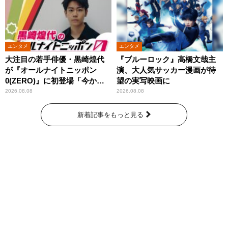
エンタメ
エンタメ
大注目の若手俳優・黒崎煌代
『ブルーロック』高橋文哉主
が『オールナイトニッポン
演、大人気サッカー漫画が待
0(ZERO)』に初登場「今から
望の実写映画に
とてもワクワクしておりま
2026.08.08
2026.08.08
す！」
新着記事をもっと見る