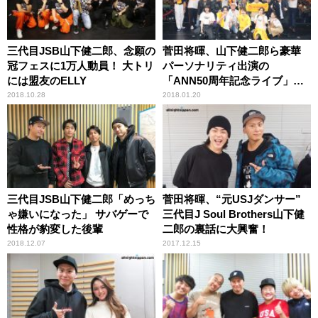
三代目JSB山下健二郎、念願の
菅田将暉、山下健二郎ら豪華
冠フェスに1万人動員！ 大トリ
パーソナリティ出演の
には盟友のELLY
「ANN50周年記念ライブ」に1
万人が大熱狂！
2018.10.28
2018.01.20
三代目JSB山下健二郎「めっち
菅田将暉、“元USJダンサー”
ゃ嫌いになった」 サバゲーで
三代目J Soul Brothers山下健
性格が豹変した後輩
二郎の裏話に大興奮！
2018.12.07
2017.12.15