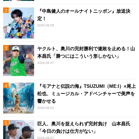
『中島健人のオールナイトニッポン』放送決
定！
2026.08.08
ヤクルト、奥川の完封勝利で連敗を止める！山
本昌氏「勝つにはこういう形しかない」
2026.08.07
『モアナと伝説の海』TSUZUMI（ME:I）×尾上
松也、ミュージカル・アドベンチャーで美声を
響かせる
2026.08.01
巨人、奥川を捉えられず完封負け 山本昌氏
「今日の負けは仕方がない」
2026.08.07