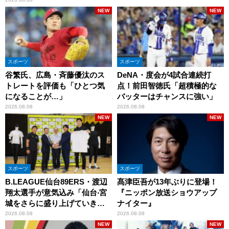
NEW
NEW
スポーツ
スポーツ
谷繁氏、広島・斉藤優汰のス
DeNA・度会が4試合連続打
トレートを評価も「ひとつ気
点！前田智徳氏「超積極的な
になることが…」
バッターはチャンスに強い」
2026.08.08
2026.08.08
NEW
NEW
スポーツ
スポーツ
B.LEAGUE仙台89ERS・渡辺
髙津臣吾が13年ぶりに登場！
翔太選手が意気込み「仙台‧宮
『ニッポン放送ショウアップ
城をさらに盛り上げていきた
ナイター』
いです」
2026.08.08
2026.08.08
NEW
NEW