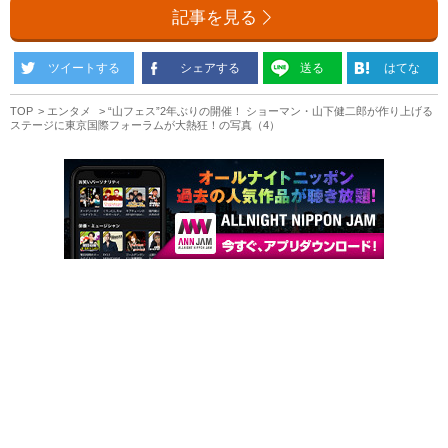
記事を見る
ツイートする
シェアする
送る
はてな
TOP
エンタメ
“山フェス”2年ぶりの開催！ ショーマン・山下健二郎が作り上げる
ステージに東京国際フォーラムが大熱狂！の写真（4）