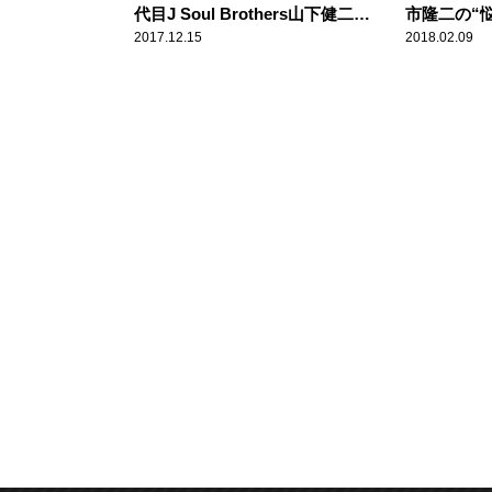
代目J Soul Brothers山下健二郎
市隆二の“
の裏話に大興奮！
2017.12.15
2018.02.09