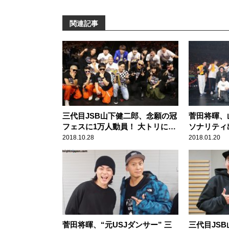
関連記事
三代目JSB山下健二郎、念願の冠
菅田将暉、
フェスに1万人動員！ 大トリには
ソナリティ
盟友のELLY
記念ライブ
2018.10.28
2018.01.20
菅田将暉、“元USJダンサー” 三
三代目JS