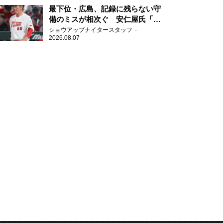
最下位・広島、記録に残らない守
備のミスが相次ぐ 安仁屋氏「最
近守りのミスが多い」
ショウアップナイタースタッフ
2026.08.07