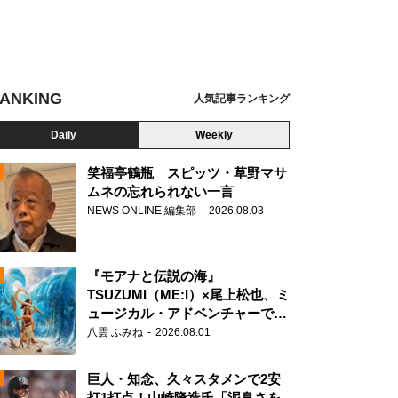
ANKING
人気記事ランキング
Daily
Weekly
笑福亭鶴瓶 スピッツ・草野マサ
ムネの忘れられない一言
NEWS ONLINE 編集部
2026.08.03
N
二郎、ニッポンの社長
『モアナと伝説の海』
TSUZUMI（ME:I）×尾上松也、ミ
ュージカル・アドベンチャーで美
声を響かせる
八雲 ふみね
2026.08.01
巨人・知念、久々スタメンで2安
打1打点！山崎隆造氏「泥臭さを