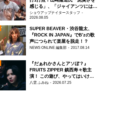
感じる」、「ジャイアンツには少
ないタイプ」
ショウアップナイタースタッフ
2026.08.05
SUPER BEAVER・渋谷龍太、
『ROCK IN JAPAN』でB’zの歌
声につられて楽屋を脱走！？
N
NEWS ONLINE 編集部
2017.08.14
AD
『だぁれかさんとアソぼ？』
FRUITS ZIPPER 鎮西寿々歌主
演！ この遊び、やってはいけま
せん。
八雲 ふみね
2026.07.25
2