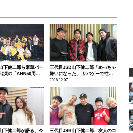
山下健二郎ら豪華パー
三代目JSB山下健二郎「めっちゃ
出演の「ANN50周年
嫌いになった」 サバゲーで性格
」に1万人が大熱狂！
が豹変した後輩
2018.12.07
B山下健二郎が語る、今
三代目JSB山下健二郎、友人のコ