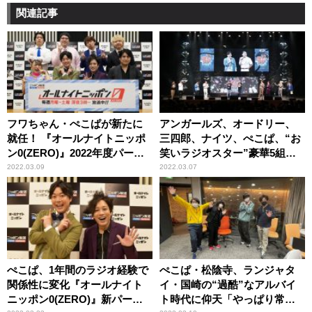
関連記事
フワちゃん・ぺこぱが新たに
アンガールズ、オードリー、
就任！ 『オールナイトニッポ
三四郎、ナイツ、ぺこぱ、“お
ン0(ZERO)』2022年度パーソ
笑いラジオスター”豪華5組が
ナリティ決定！
共演！ 1万人のリスナーを爆笑
2022.03.09
2022.03.07
の渦に！
ぺこぱ、1年間のラジオ経験で
ぺこぱ・松陰寺、ランジャタ
関係性に変化『オールナイト
イ・国崎の“過酷”なアルバイ
ニッポン0(ZERO)』新パーソ
ト時代に仰天「やっぱり常人