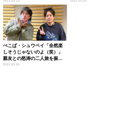
ナリティ就任への意気込みも
じゃできないよ！」
2022.03.23
2022.03.10
語る【インタビュー】
ぺこぱ・シュウペイ「全然楽
しそうじゃないのよ（笑）」
親友との怒涛の二人旅を振り
返る
2022.03.03