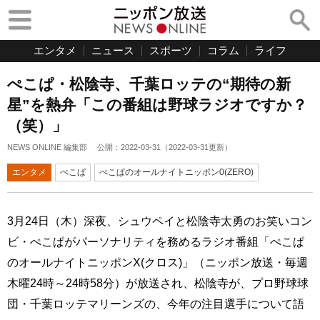
エンタメ
ニュース
スポーツ
コラム
ライフ
ぺこぱ・松陰寺、千葉ロッテの“期待の新
星”を熱弁「この番組は野球ラジオですか？
（笑）」
NEWS ONLINE 編集部
公開：
2022-03-31
（
2022-03-31
更新）
エンタメ
ぺこぱ
ぺこぱのオールナイトニッポン0(ZERO)
3月24日（木）深夜、シュウペイと松陰寺太勇のお笑いコン
ビ・ぺこぱがパーソナリティを務めるラジオ番組「ぺこぱ
のオールナイトニッポンX(クロス)」（ニッポン放送・毎週
木曜24時～24時58分）が放送され、松陰寺が、プロ野球球
団・千葉ロッテマリーンズの、今年の注目選手について語