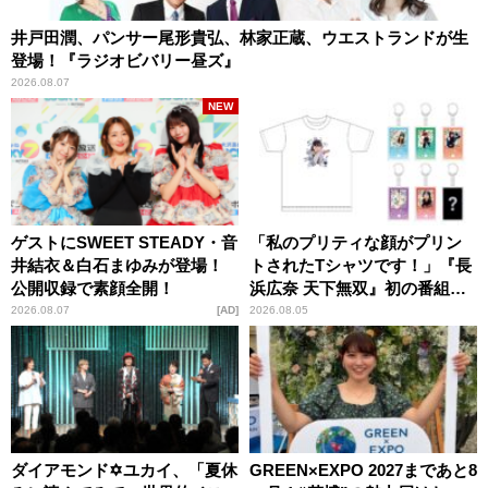
井戸田潤、パンサー尾形貴弘、林家正蔵、ウエストランドが生
登場！『ラジオビバリー昼ズ』
2026.08.07
NEW
ゲストにSWEET STEADY・音
「私のプリティな顔がプリン
井結衣＆白石まゆみが登場！
トされたTシャツです！」『長
公開収録で素顔全開！
浜広奈 天下無双』初の番組グ
ッズ発売
2026.08.07
AD
2026.08.05
ダイアモンド✡ユカイ、「夏休
GREEN×EXPO 2027まであと8