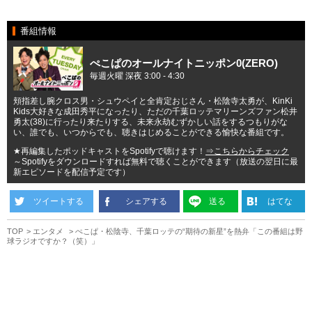
番組情報
ぺこぱのオールナイトニッポン0(ZERO)
毎週火曜 深夜 3:00 - 4:30
頬指差し腕クロス男・シュウペイと全肯定おじさん・松陰寺太勇が、KinKi
Kids大好きな成田秀平になったり、ただの千葉ロッテマリーンズファン松井
勇太(38)に行ったり来たりする、未来永劫むずかしい話をするつもりがな
い、誰でも、いつからでも、聴きはじめることができる愉快な番組です。
★再編集したポッドキャストをSpotifyで聴けます！
⇒こちらからチェック
～Spotifyをダウンロードすれば無料で聴くことができます（放送の翌日に最
新エピソードを配信予定です）
ツイートする
シェアする
送る
はてな
TOP
エンタメ
ぺこぱ・松陰寺、千葉ロッテの“期待の新星”を熱弁「この番組は野
球ラジオですか？（笑）」