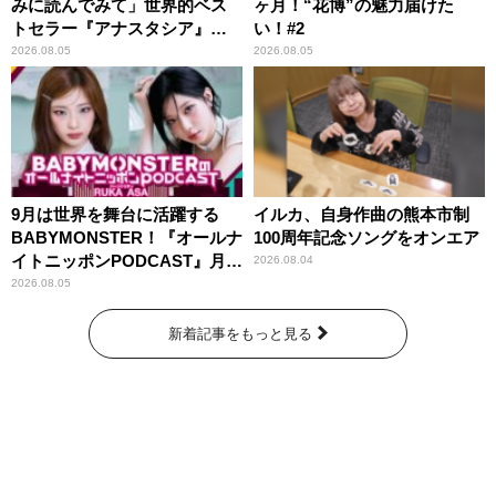
みに読んでみて」世界的ベス
ヶ月！“花博”の魅力届けた
トセラー『アナスタシア』を
い！#2
紹介
2026.08.05
2026.08.05
9月は世界を舞台に活躍する
イルカ、自身作曲の熊本市制
BABYMONSTER！『オールナ
100周年記念ソングをオンエア
イトニッポンPODCAST』月替
2026.08.04
わりパーソナリティ
2026.08.05
新着記事をもっと見る