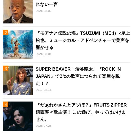
れない一言
2026.08.03
『モアナと伝説の海』TSUZUMI（ME:I）×尾上
松也、ミュージカル・アドベンチャーで美声を
響かせる
2026.08.01
SUPER BEAVER・渋谷龍太、『ROCK IN
JAPAN』でB’zの歌声につられて楽屋を脱
走！？
2017.08.14
『だぁれかさんとアソぼ？』FRUITS ZIPPER
鎮西寿々歌主演！ この遊び、やってはいけま
せん。
2026.07.25